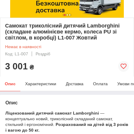
Самокат триколісний дитячий Lamborghini
(складане алюмінієве кермо, колеса PU зі
світлом, в коробці) L1-007 Жовтий
Немає в наявності
Код: L1-007
Роздріб
3 001
₴
Опис
Характеристики
Доставка
Оплата
Умови п
Опис
Ліцензований дитячий самокат Lamborghini
—
концептуально новий, триколісний складаний самокат,
стильний і ергономічний.
Розрахований на дітей від 3 років
і вагою до 50 кг.