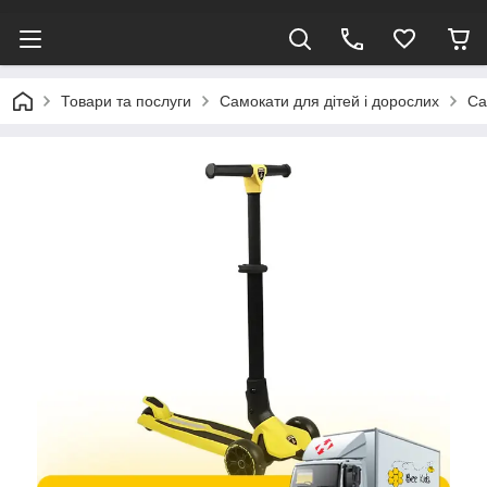
Товари та послуги
Самокати для дітей і дорослих
Са