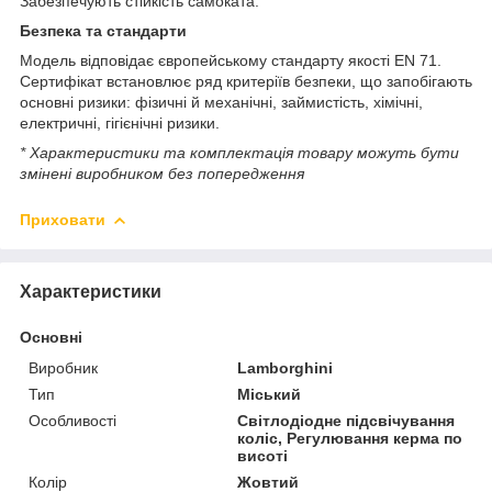
Забезпечують стійкість самоката.
Безпека та стандарти
Модель відповідає європейському стандарту якості EN 71.
Сертифікат встановлює ряд критеріїв безпеки, що запобігають
основні ризики: фізичні й механічні, займистість, хімічні,
електричні, гігієнічні ризики.
* Характеристики та комплектація товару можуть бути
змінені виробником без попередження
Приховати
Характеристики
Основні
Виробник
Lamborghini
Тип
Міський
Особливості
Світлодіодне підсвічування
коліс, Регулювання керма по
висоті
Колір
Жовтий