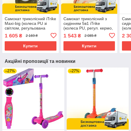
Самокат триколісний iTrike
Самокат триколісний з
Само
Maxi-big (колеса PU зі
сидінням 5в1 iTrike
сиді
світлом, регульована
(колеса PU, регул. кермо,
(кол
висота керма) 8899-blue
світло, музика) JR3-186-P
світ
1 605
1 543
2 3
₴
₴
2 169 ₴
2 085 ₴
Синій
Біло-рожевий
Біли
Купити
Купити
Акційні пропозиції та новинки
–27%
–27%