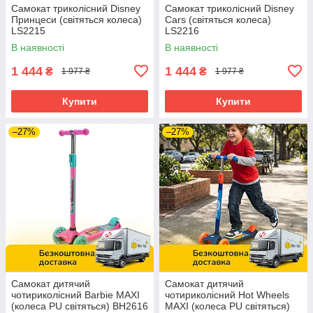
Самокат триколісний Disney
Самокат триколісний Disney
Принцеси (світяться колеса)
Cars (світяться колеса)
LS2215
LS2216
В наявності
В наявності
1 444
1 444
₴
₴
1 977 ₴
1 977 ₴
Купити
Купити
–27%
–27%
Самокат дитячий
Самокат дитячий
чотириколісний Barbie MAXI
чотириколісний Hot Wheels
(колеса PU світяться) BH2616
MAXI (колеса PU світяться)