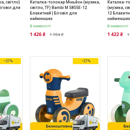
а, світло)
Каталка-толокар Міньйон (музика,
Каталка-т
Біговіл для
світло, TF) Bambi M 5855E-12
(музика, св
Блакитний | Біговіл для
12 Блакитни
найменших
найменши
В наявності
В наявності
1 426 ₴
1 422 ₴
1 954 ₴
1
–27%
–27%