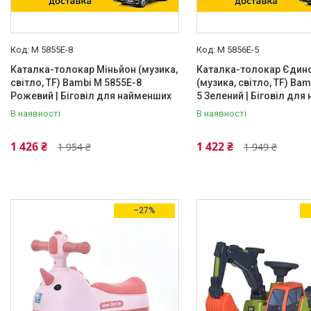
Пластик
1
Варіанти управління
M 5855E-8
M 5856E-5
З кабіни водія
2
Каталка-толокар Міньйон (музика,
Каталка-толокар Єдино
світло, TF) Bambi M 5855E-8
(музика, світло, TF) Ba
Радіокерування (пульт ДК)
1
Рожевий | Біговіл для найменших
5 Зелений | Біговіл дл
В наявності
В наявності
Передачі
1 швидкість вперед
1
1 426 ₴
1 422 ₴
1 954 ₴
1 949 ₴
2 скорости вперед
2
Марка
Mercedes-Benz
2
–27%
Стан
Нове
170
Зарядний пристрій
Так
3