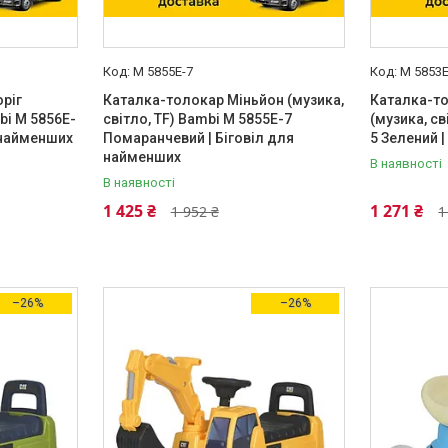
M 5855E-7
M 5853E
ріг
Каталка-толокар Міньйон (музика,
Каталка-т
mbi M 5856E-
світло, TF) Bambi M 5855E-7
(музика, св
я найменших
Помаранчевий | Біговіл для
5 Зелений 
найменших
В наявності
В наявності
1 425 ₴
1 271 ₴
1 952 ₴
1
–26%
–26%