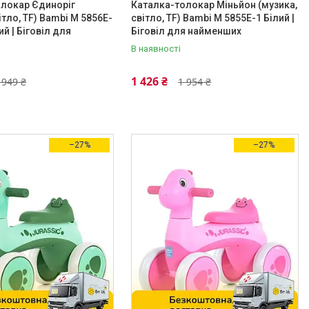
олокар Єдиноріг
Каталка-толокар Міньйон (музика,
ітло, TF) Bambi M 5856E-
світло, TF) Bambi M 5855E-1 Білий |
й | Біговіл для
Біговіл для найменших
х
В наявності
1 426 ₴
 949 ₴
1 954 ₴
–27%
–27%