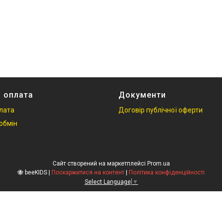
і оплата
Документи
плата
Договір публічної оферти
обмін
Сайт створений на маркетплейсі
Prom.ua
🐝 beeKIDS |
Поскаржитися на контент
|
Політика конфіденційності
Select Language
▼