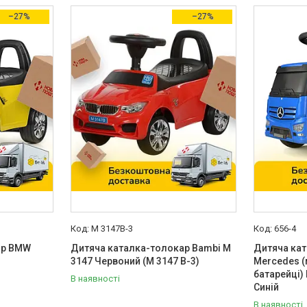
–27%
–27%
M 3147B-3
656-4
ар BMW
Дитяча каталка-толокар Bambi M
Дитяча ка
3147 Червоний (M 3147 B-3)
Mercedes (
батарейці)
В наявності
Синій
В наявності