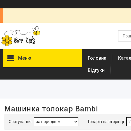
Меню
Головна
Ката
Відгуки
Фільтри
Ціна
Наявність
Машинка толокар Bambi
В наявності
30
Акція