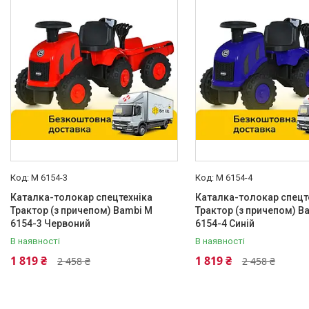
M 6154-3
M 6154-4
Каталка-толокар спецтехніка
Каталка-толокар спецт
Трактор (з причепом) Bambi M
Трактор (з причепом) B
6154-3 Червоний
6154-4 Синій
В наявності
В наявності
1 819 ₴
1 819 ₴
2 458 ₴
2 458 ₴