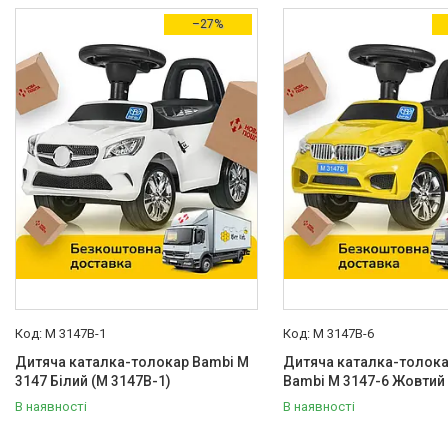
Товари зі знижками
30
–27%
Виробник
Bambi
172
Країна виробник
Китай
172
Тип
Електромобіль
3
Машинка
113
Мотоцикл
32
Спецтехніка
11
M 3147B-1
M 3147B-6
Тип кузова
Дитяча каталка-толокар Bambi M
Дитяча каталка-толок
Легковий автомобіль
2
3147 Білий (M 3147B-1)
Bambi M 3147-6 Жовтий
В наявності
В наявності
Трактор
1
Вікова група