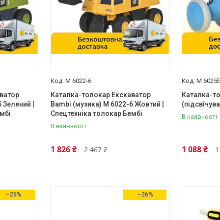
M 6022-6
M 6025E
ватор
Каталка-толокар Екскаватор
Каталка-т
 Зелений |
Bambi (музика) M 6022-6 Жовтий |
(підсвічув
мбі
Спецтехніка толокар Бембі
В наявності
В наявності
1 826 ₴
1 088 ₴
2 467 ₴
1
–26%
–26%