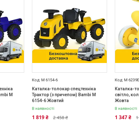
M 6154-6
M 6239E
ехніка
Каталка-толокар спецтехніка
Каталка-то
ambi M
Трактор (з причепом) Bambi M
світло, ко
6154-6 Жовтий
Жовта
В наявності
В наявності
1 819 ₴
1 347 ₴
2 458 ₴
1