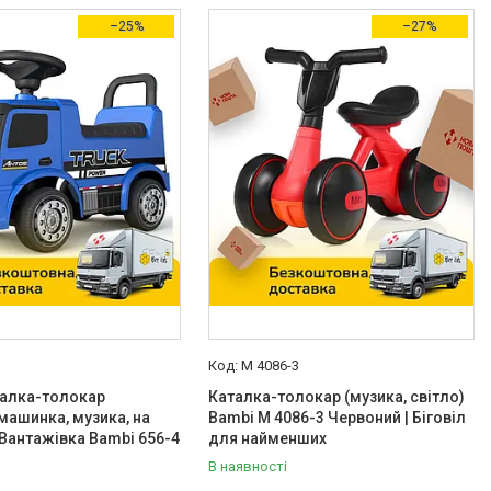
–25%
–27%
M 4086-3
талка-толокар
Каталка-толокар (музика, світло)
машинка, музика, на
Bambi M 4086-3 Червоний | Біговіл
 Вантажівка Bambi 656-4
для найменших
В наявності