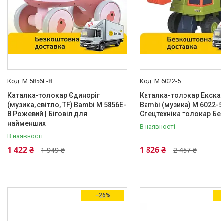
Матеріал виготовлення
Металл
3
Пластик
165
M 5856E-8
M 6022-5
Каталог
Каталка-толокар Єдиноріг
Каталка-толокар Екска
(музика, світло, TF) Bambi M 5856E-
Bambi (музика) M 6022-5
Новинки
8 Рожевий | Біговіл для
Спецтехніка толокар Бе
найменших
В наявності
Доставка і оплата
В наявності
Повернення і обмін
1 422 ₴
1 826 ₴
1 949 ₴
2 467 ₴
Документи
Відгуки
–26%
Контакти