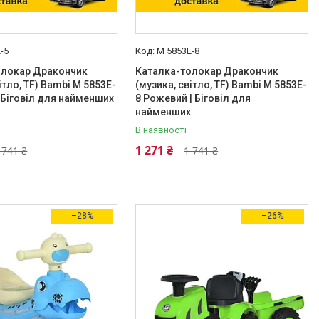
-5
M 5853E-8
олокар Дракончик
Каталка-толокар Дракончик
ітло, TF) Bambi M 5853E-
(музика, світло, TF) Bambi M 5853E-
| Біговіл для найменших
8 Рожевий | Біговіл для
найменших
В наявності
1 271 ₴
 741 ₴
1 741 ₴
–28%
–26%