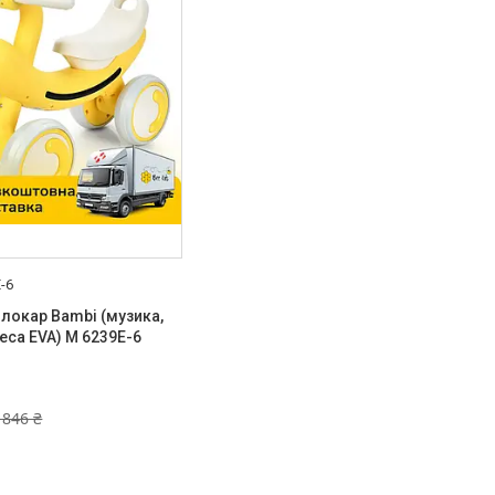
-6
локар Bambi (музика,
леса EVA) M 6239E-6
 846 ₴