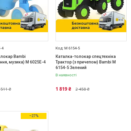
-4
M 6154-5
олокар Bambi
Каталка-толокар спецтехніка
ання, музика) M 6025E-4
Трактор (з причепом) Bambi M
6154-5 Зелений
В наявності
1 819 ₴
 511 ₴
2 458 ₴
–27%