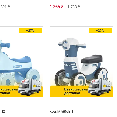
1 265 ₴
 891 ₴
1 733 ₴
–27%
–27%
-12
M 5855E-1