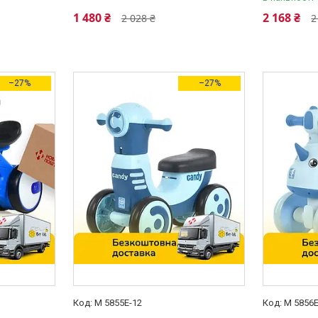
1 480 ₴
2 168 ₴
2 028 ₴
2
–27%
–27%
M 5855E-12
M 5856E