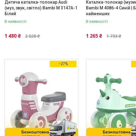
Дитяча каталка-толокар Audi
Каталка-толокар (музик
Блакитний
10
(муз, звук, світло) Bambi M 3147A-1
Bambi M 4086-4 Синій | 
Білий
найменших
Білий
22
В наявності
В наявності
Бірюзовий
1
1 480 ₴
1 265 ₴
2 028 ₴
1 733 ₴
Жовтий
24
Ще 11
Кількість місць в електро-/
бензомобиле
–27%
1
3
Матеріал сидіння і спинки
Штучна шкіра
3
Матеріал корпусу
Пластик
3
Матеріал коліс
EVA
2