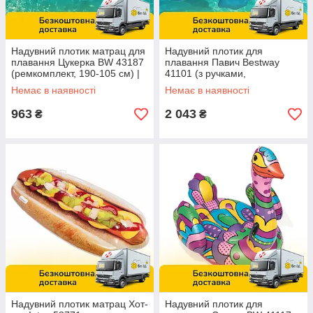
Надувний плотик матрац для
Надувний плотик для
плавання Цукерка BW 43187
плавання Павич Bestway
(ремкомплект, 190-105 см) |
41101 (з ручками,
Надувна платформа
ремкомплект, 198-164 см) |
Немає в наявності
Немає в наявності
Надувна платформа
963
2 043
₴
₴
Надувний плотик матрац Хот-
Надувний плотик для