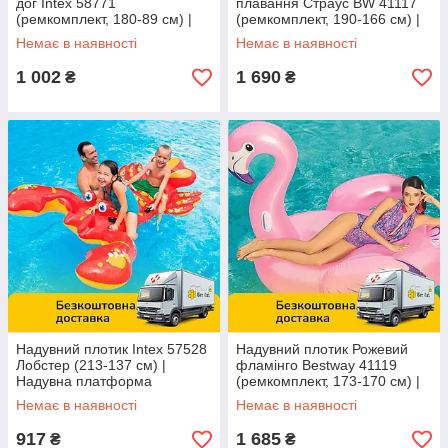
дог Intex 58771
плавання Страус BW 41117
(ремкомплект, 180-89 см) |
(ремкомплект, 190-166 см) |
Надувна платформа
Надувна платформа
Немає в наявності
Немає в наявності
1 002
1 690
₴
₴
Надувний плотик Intex 57528
Надувний плотик Рожевий
Лобстер (213-137 см) |
фламінго Bestway 41119
Надувна платформа
(ремкомплект, 173-170 см) |
Надувна платформа
Немає в наявності
Немає в наявності
917
1 685
₴
₴