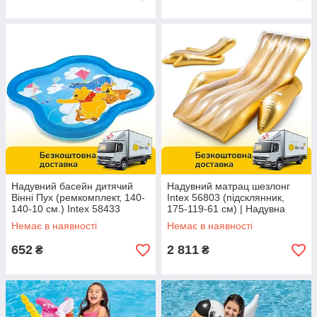
Надувний басейн дитячий
Надувний матрац шезлонг
Вінні Пух (ремкомплект, 140-
Intex 56803 (підсклянник,
140-10 см.) Intex 58433
175-119-61 см) | Надувна
платформа
Немає в наявності
Немає в наявності
652
2 811
₴
₴