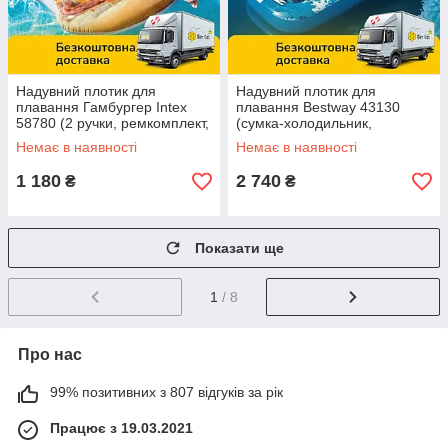
Надувний плотик для
Надувний плотик для
плавання Гамбургер Intex
плавання Bestway 43130
58780 (2 ручки, ремкомплект,
(сумка-холодильник,
145-142-23 см) | Надувна
ремкомплект, 231-107 см) |
Немає в наявності
Немає в наявності
платформа
Надувна платформа
1 180
2 740
₴
₴
Показати ще
1
/ 8
Про нас
99% позитивних з 807 відгуків за рік
Працює з 19.03.2021