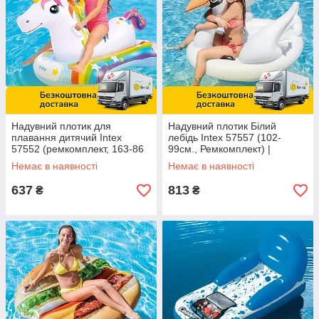
Надувний плотик для
Надувний плотик Білий
плавання дитячий Intex
лебідь Intex 57557 (102-
57552 (ремкомплект, 163-86
99см., Ремкомплект) |
см) | Надувна платформа
Надувна платформа
Немає в наявності
Немає в наявності
637
813
₴
₴