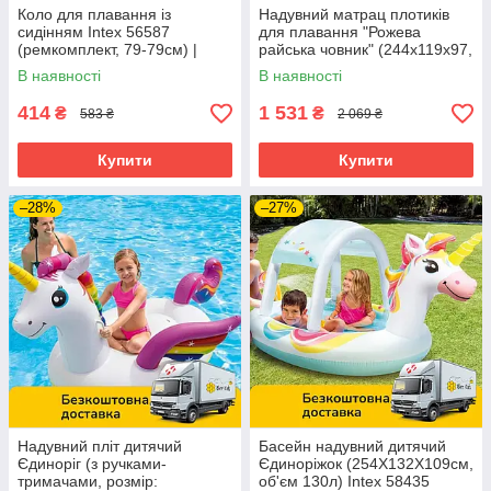
Коло для плавання із
Надувний матрац плотиків
сидінням Intex 56587
для плавання "Рожева
(ремкомплект, 79-79см) |
райська човник" (244x119x97,
Надувна платформа
вініл) 57804
В наявності
В наявності
414
1 531
₴
₴
583 ₴
2 069 ₴
Купити
Купити
–28%
–27%
Надувний пліт дитячий
Басейн надувний дитячий
Єдиноріг (з ручками-
Єдиноріжок (254X132X109см,
тримачами, розмір:
об'єм 130л) Intex 58435