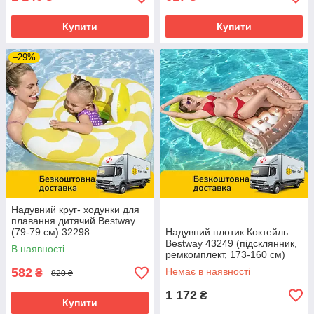
Купити
Купити
–29%
Надувний круг- ходунки для
плавання дитячий Bestway
(79-79 см) 32298
Надувний плотик Коктейль
Bestway 43249 (підсклянник,
В наявності
ремкомплект, 173-160 см)
582
Немає в наявності
₴
820 ₴
1 172
₴
Купити