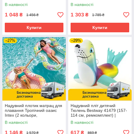
201х140х97 см,
В наявності
В наявності
ремкомплект) 57561
1 048
1 303
₴
₴
1 456 ₴
1 785 ₴
Купити
Купити
–27%
–29%
Надувний плотик матрац для
Надувний пліт дитячий
плавання Тропічний оазис
Тюлень Bestway 41479 (157-
Intex (2 кольори,
114 см, ремкомплект) |
196х112х23см, підголівник,
Надувна платформа
В наявності
В наявності
навантаження до 100кг)
57803 EU
1 146
617
₴
₴
1 570 ₴
869 ₴