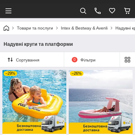
Товари та послуги
Intex & Bestway & Avenli
Надувні к
Надувні круги та платформи
Сортування
0
Фільтри
–29%
–26%