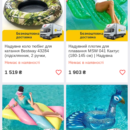
Надувне коло тюбінг для
Надувний плотик для
катання Bestway 43284
плавання MSW 041 Кактус
(підсклянник, 2 ручки,
(180-145 см) | Надувна
ремкомплект, 135 см.)
платформа
Немає в наявності
Немає в наявності
1 519
1 903
₴
₴