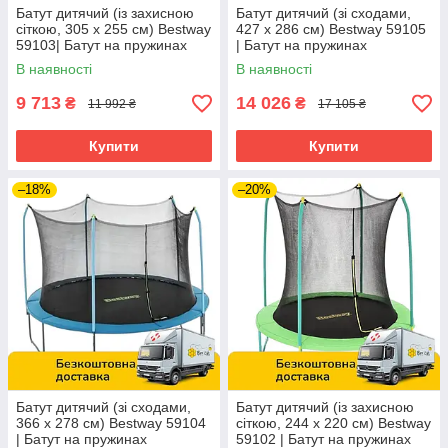
Батут дитячий (із захисною
Батут дитячий (зі сходами,
сіткою, 305 х 255 см) Bestway
427 х 286 см) Bestway 59105
59103| Батут на пружинах
| Батут на пружинах
В наявності
В наявності
9 713
14 026
₴
₴
11 992 ₴
17 105 ₴
Купити
Купити
–18%
–20%
Батут дитячий (зі сходами,
Батут дитячий (із захисною
366 х 278 см) Bestway 59104
сіткою, 244 х 220 см) Bestway
| Батут на пружинах
59102 | Батут на пружинах