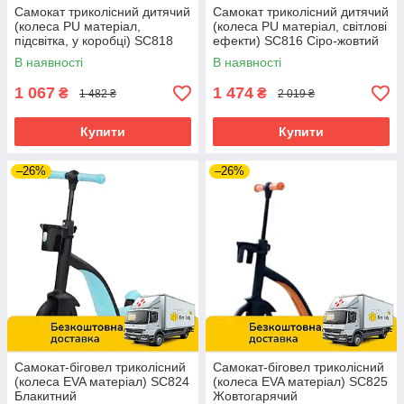
Самокат триколісний дитячий
Самокат триколісний дитячий
(колеса PU матеріал,
(колеса PU матеріал, світлові
підсвітка, у коробці) SC818
ефекти) SC816 Сіро-жовтий
Фіолетовий
В наявності
В наявності
1 067
1 474
₴
₴
1 482 ₴
2 019 ₴
Купити
Купити
–26%
–26%
Самокат-біговел триколісний
Самокат-біговел триколісний
(колеса EVA матеріал) SC824
(колеса EVA матеріал) SC825
Блакитний
Жовтогарячий