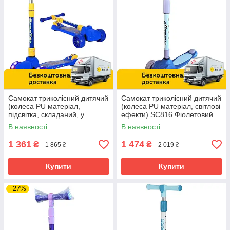
Самокат триколісний дитячий
Самокат триколісний дитячий
(колеса PU матеріал,
(колеса PU матеріал, світлові
підсвітка, складаний, у
ефекти) SC816 Фіолетовий
коробці) SC814 Синій
В наявності
В наявності
1 361
1 474
₴
₴
1 865 ₴
2 019 ₴
Купити
Купити
–27%