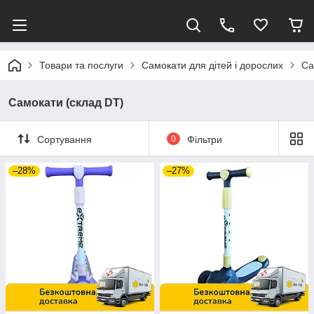
Товари та послуги
Самокати для дітей і дорослих
Са
Самокати (склад DT)
Сортування
0
Фільтри
–28%
–27%