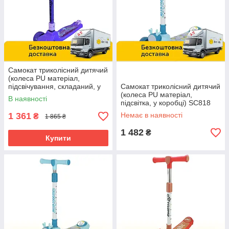
Самокат триколісний дитячий
(колеса PU матеріал,
підсвічування, складаний, у
Самокат триколісний дитячий
коробці) SC814 Фіолетовий
(колеса PU матеріал,
В наявності
підсвітка, у коробці) SC818
Блакитний
1 361
Немає в наявності
₴
1 865 ₴
1 482
₴
Купити