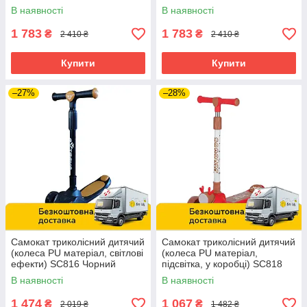
В наявності
В наявності
1 783
1 783
₴
₴
2 410 ₴
2 410 ₴
Купити
Купити
–27%
–28%
Самокат триколісний дитячий
Самокат триколісний дитячий
(колеса PU матеріал, світлові
(колеса PU матеріал,
ефекти) SC816 Чорний
підсвітка, у коробці) SC818
Червоний
В наявності
В наявності
1 474
1 067
₴
₴
2 019 ₴
1 482 ₴