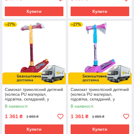
Купити
Купити
–27%
–27%
Самокат триколісний дитячий
Самокат триколісний дитячий
(колеса PU матеріал,
(колеса PU матеріал,
підсвітка, складаний, у
підсвітка, складаний, у
коробці) SC814 Червоний
коробці) SC814 Рожевий
В наявності
В наявності
1 361
1 361
₴
₴
1 865 ₴
1 865 ₴
Купити
Купити