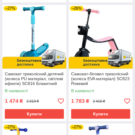
–27%
–26%
Самокат триколісний дитячий
Самокат-біговел триколісний
(колеса PU матеріал, світлові
(колеса EVA матеріал) SC823
ефекти) SC816 Блакитний
Рожевий
В наявності
В наявності
1 474
1 783
₴
₴
2 019 ₴
2 410 ₴
Купити
Купити
–27%
–27%