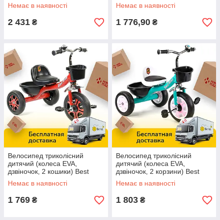
Рожевий
Немає в наявності
Немає в наявності
2 431
1 776,90
₴
₴
Велосипед триколісний
Велосипед триколісний
дитячий (колеса EVA,
дитячий (колеса EVA,
дзвіночок, 2 кошики) Best
дзвіночок, 2 корзини) Best
Trike LM-3577 Червоний
Trike LM-7309 Бірюзовий
Немає в наявності
Немає в наявності
1 769
1 803
₴
₴