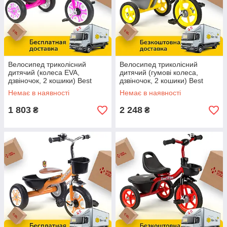
Велосипед триколісний
Велосипед триколісний
дитячий (колеса EVA,
дитячий (гумові колеса,
дзвіночок, 2 кошики) Best
дзвіночок, 2 кошики) Best
Trike LM-2806 Рожевий
Trike BS-9603 Жовтий
Немає в наявності
Немає в наявності
1 803
2 248
₴
₴