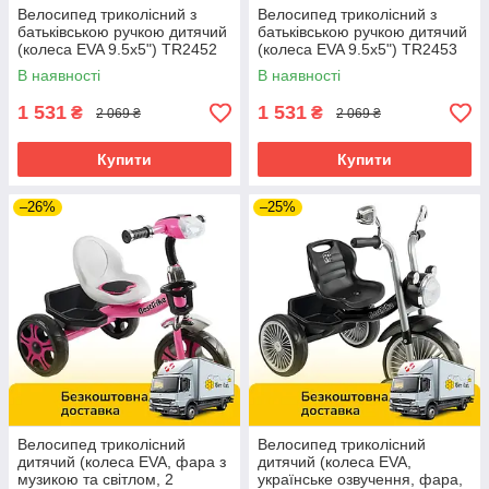
Велосипед триколісний з
Велосипед триколісний з
батьківською ручкою дитячий
батьківською ручкою дитячий
(колеса EVA 9.5x5") TR2452
(колеса EVA 9.5x5") TR2453
Бірюзовий
Салатовий
В наявності
В наявності
1 531
1 531
₴
₴
2 069 ₴
2 069 ₴
Купити
Купити
–26%
–25%
Велосипед триколісний
Велосипед триколісний
дитячий (колеса EVA, фара з
дитячий (колеса EVA,
музикою та світлом, 2
українське озвучення, фара,