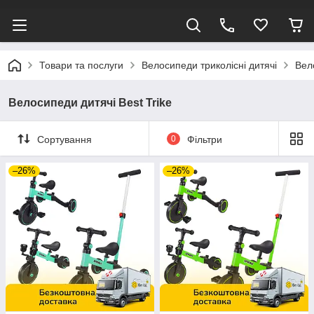
Товари та послуги
Велосипеди триколісні дитячі
Вел
Велосипеди дитячі Best Trike
Сортування
0
Фільтри
–26%
–26%