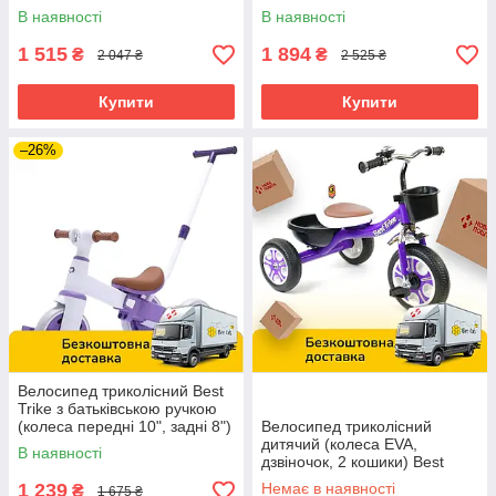
кошики) Best Trike BS-22603
кошик) Best Trike BS-67800
В наявності
В наявності
Рожевий
Чорний
1 515
1 894
₴
₴
2 047 ₴
2 525 ₴
Купити
Купити
–26%
Велосипед триколісний Best
Trike з батьківською ручкою
(колеса передні 10", задні 8")
Велосипед триколісний
LB-10571 Фіолетовий
дитячий (колеса EVA,
В наявності
дзвіночок, 2 кошики) Best
Trike LM-1355 Фіолетовий
1 239
Немає в наявності
₴
1 675 ₴