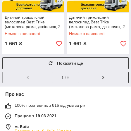
Дитячий триколісний
Дитячий триколісний
велосипед Best Trike
велосипед Best Trike
(металева рама, дзвіночок, 2
(металева рама, дзвіночок, 2
кошики) LM-5788 Блакитний
кошики) LM-1404 Малиновий
Немає в наявності
Немає в наявності
1 661
1 661
₴
₴
Показати ще
1
/ 6
Про нас
100% позитивних з 816 відгуків за рік
Працює з 19.03.2021
м. Київ
Бережанська, 9, Київ, Україна