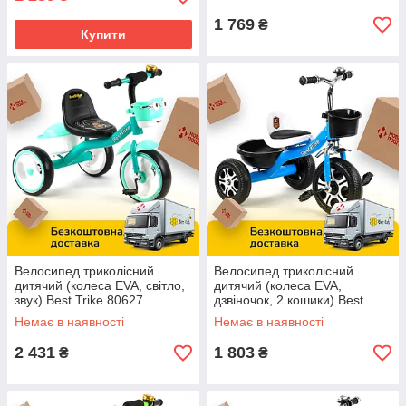
1 769
₴
Купити
Велосипед триколісний
Велосипед триколісний
дитячий (колеса EVA, світло,
дитячий (колеса EVA,
звук) Best Trike 80627
дзвіночок, 2 кошики) Best
Trike LM-4405 Блакитний
Немає в наявності
Немає в наявності
2 431
1 803
₴
₴