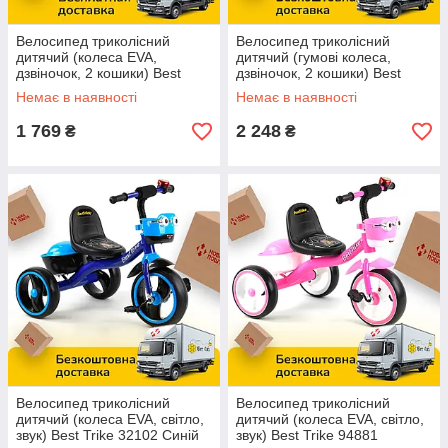
Велосипед триколісний
Велосипед триколісний
дитячий (колеса EVA,
дитячий (гумові колеса,
дзвіночок, 2 кошики) Best
дзвіночок, 2 кошики) Best
Trike LM-5207 Помаранчевий
Trike BS-1788 Червоний
Немає в наявності
Немає в наявності
1 769
2 248
₴
₴
Велосипед триколісний
Велосипед триколісний
дитячий (колеса EVA, світло,
дитячий (колеса EVA, світло,
звук) Best Trike 32102 Синій
звук) Best Trike 94881