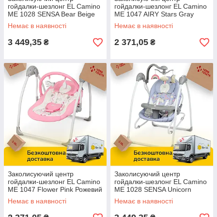
гойдалки-шезлонг EL Camino
гойдалки-шезлонг EL Camino
ME 1028 SENSA Bear Beige
ME 1047 AIRY Stars Gray
Бежевий ведмедик
Сірий
Немає в наявності
Немає в наявності
3 449,35
2 371,05
₴
₴
Заколисуючий центр
Заколисуючий центр
гойдалки-шезлонг EL Camino
гойдалки-шезлонг EL Camino
ME 1047 Flower Pink Рожевий
ME 1028 SENSA Unicorn
Сірий Єдинороги
Немає в наявності
Немає в наявності