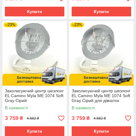
Купити
Купити
–23%
–23%
Заколисуючий центр шезлонг
Заколисуючий центр шезлонг
EL Camino Myla ME 1074 Soft
EL Camino Myla ME 1074 Soft
Gray Сірий
Gray Сірий для дівчаток
В наявності
В наявності
3 759
3 759
₴
₴
4 882 ₴
4 882 ₴
Купити
Купити