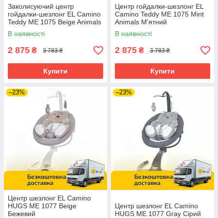
Заколисуючий центр
Центр гойдалки-шезлонг EL
гойдалки-шезлонг EL Camino
Camino Teddy ME 1075 Mint
Teddy ME 1075 Beige Animals
Animals М'ятний
Бежевий
В наявності
В наявності
2 875
2 875
₴
₴
3 783 ₴
3 783 ₴
Купити
Купити
–23%
–23%
Центр шезлонг EL Camino
HUGS ME 1077 Beige
Центр шезлонг EL Camino
Бежевий
HUGS ME 1077 Gray Сірий