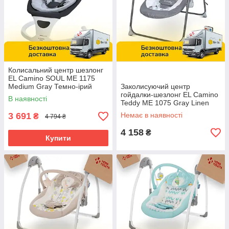
Колисальний центр шезлонг
EL Camino SOUL ME 1175
Medium Gray Темно-ірий
Заколисуючий центр
гойдалки-шезлонг EL Camino
В наявності
Teddy ME 1075 Gray Linen
Drops Сірий
3 691
Немає в наявності
₴
4 794 ₴
4 158
₴
Купити