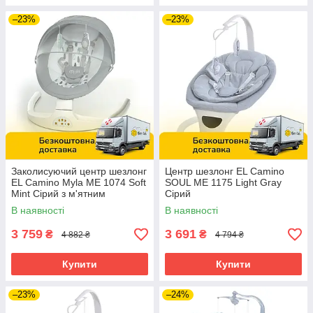
–23%
–23%
Заколисуючий центр шезлонг
Центр шезлонг EL Camino
EL Camino Myla ME 1074 Soft
SOUL ME 1175 Light Gray
Mint Сірий з м'ятним
Сірий
В наявності
В наявності
3 759
3 691
₴
₴
4 882 ₴
4 794 ₴
Купити
Купити
–23%
–24%