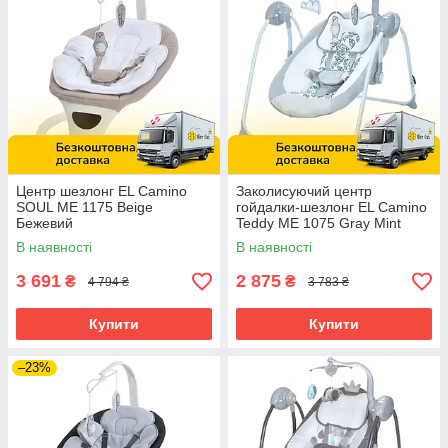
Центр шезлонг EL Camino
Заколисуючий центр
SOUL ME 1175 Beige
гойдалки-шезлонг EL Camino
Бежевий
Teddy ME 1075 Gray Mint
Feathes Сірий
В наявності
В наявності
3 691
2 875
₴
₴
4 794 ₴
3 783 ₴
Купити
Купити
–23%