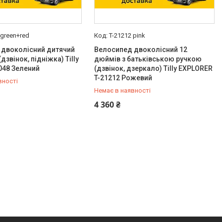
 green+red
T-21212 pink
 двоколісний дитячий
Велосипед двоколісний 12
дзвінок, підніжка) Tilly
дюймів з батьківською ручкою
048 Зелений
(дзвінок, дзеркало) Tilly EXPLORER
T-21212 Рожевий
вності
Немає в наявності
-98-35
0 (800) 33-98-35
4 360 ₴