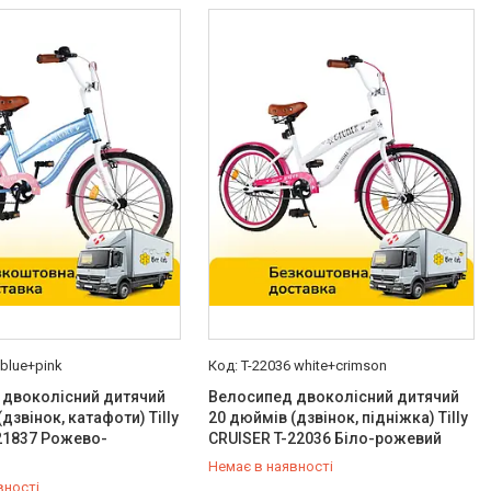
 blue+pink
T-22036 white+crimson
 двоколісний дитячий
Велосипед двоколісний дитячий
дзвінок, катафоти) Tilly
20 дюймів (дзвінок, підніжка) Tilly
21837 Рожево-
CRUISER T-22036 Біло-рожевий
Немає в наявності
вності