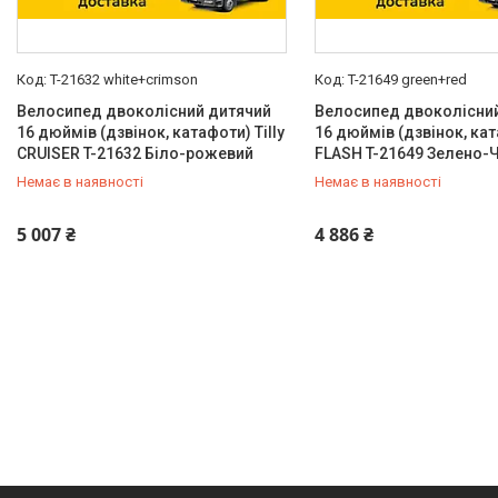
Надувні колеса
Так
15
T-21632 white+crimson
T-21649 green+red
Кількість коліс велосипеда
Велосипед двоколісний дитячий
Велосипед двоколісни
16 дюймів (дзвінок, катафоти) Tilly
16 дюймів (дзвінок, кат
2
4
CRUISER T-21632 Біло-рожевий
FLASH T-21649 Зелено-
Немає в наявності
Немає в наявності
2+2
11
Ріст велосипедиста
0 (800) 33-98-35
0 (800) 33-98-35
5 007 ₴
4 886 ₴
100-120
4
100-125
2
110-125
2
115-130
3
120-145
3
Рік випуску
2022
15