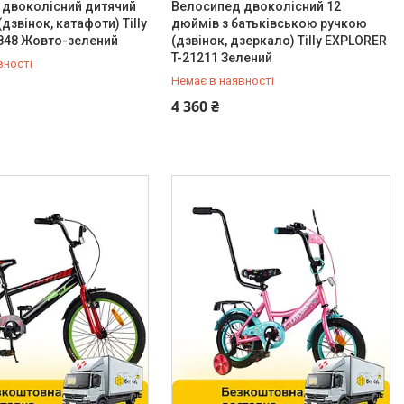
 двоколісний дитячий
Велосипед двоколісний 12
дзвінок, катафоти) Tilly
дюймів з батьківською ручкою
848 Жовто-зелений
(дзвінок, дзеркало) Tilly EXPLORER
T-21211 Зелений
вності
Немає в наявності
-98-35
0 (800) 33-98-35
4 360 ₴