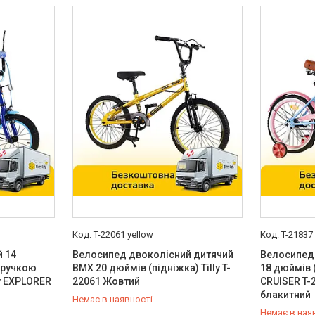
T-22061 yellow
T-21837
 14
Велосипед двоколісний дитячий
Велосипед
 ручкою
BMX 20 дюймів (підніжка) Tilly T-
18 дюймів (
ly EXPLORER
22061 Жовтий
CRUISER T-
блакитний
Немає в наявності
Немає в ная