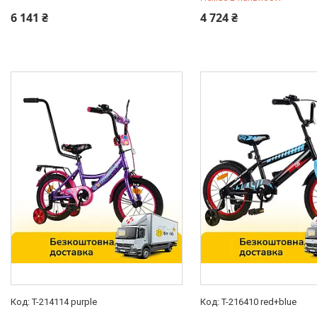
Так
4
0 (800) 33-98-35
0 (800) 33-98-35
6 141 ₴
4 724 ₴
Підлога
Для дівчаток
6
Для хлопчиків
2
Унісекс
7
Тип велосипеда
Гірський MTB
15
Тип амортизації
Без амортизації
15
Матеріал виготовлення рами
Алюмінієвий сплав
1
Сталь
14
Діаметр колеса/диска
T-214114 purple
T-216410 red+blue
12"
2