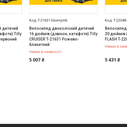
T-21631 blue+pink
T-22048
й дитячий
Велосипед двоколісний дитячий
Велосипед
афоти) Tilly
16 дюймів (дзвінок, катафоти) Tilly
20 дюймів (
Червоний
CRUISER T-21631 Рожево-
FLASH T-22
блакитний
Немає в ная
Немає в наявності
0 (800) 33-98-35
0 (800) 33
5 007 ₴
5 431 ₴