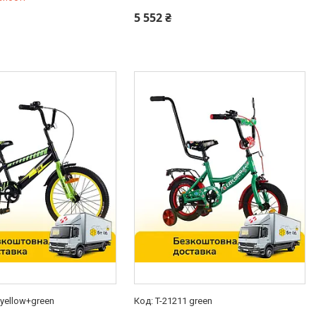
-98-35
0 (800) 33-98-35
5 552 ₴
 yellow+green
T-21211 green