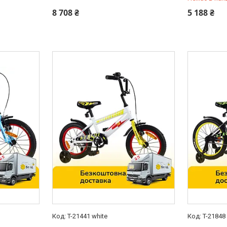
0 (800) 33-98-35
0 (800) 33
8 708 ₴
5 188 ₴
T-21441 white
T-21848