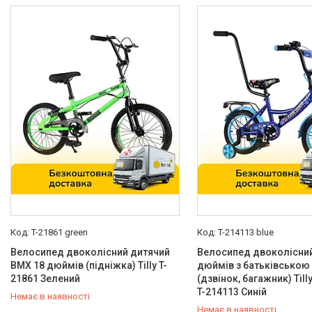
Китай
14
Вікова група
Від 7 до 12 років
3
Колір
Блакитний
2
Білий
3
Жовтий
2
Зелений
4
Рожевий
1
Ще 2
T-21861 green
T-214113 blue
Стан
Велосипед двоколісний дитячий
Велосипед двоколісний
BMX 18 дюймів (підніжка) Tilly T-
дюймів з батьківською
Нове
15
21861 Зелений
(дзвінок, багажник) Til
Підніжка
T-214113 Синій
Немає в наявності
Немає в наявності