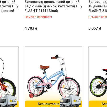
й дитячий
Велосипед двоколісний дитячий
Велосипед
афоти) Tilly
14 дюймів (дзвінок, катафоти) Tilly
18 дюймів (
Червоний
FLASH T-21441 Білий
FLASH T-21
Немає в наявності
Немає в ная
0 (800) 33-98-35
0 (800) 33
4 703 ₴
5 067 ₴