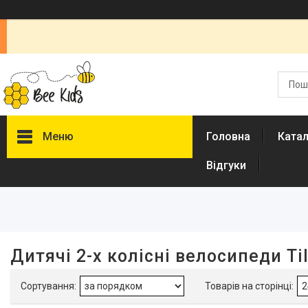
Меню
Головна
Ката
Відгуки
Фільтри
Ціна
Виробник
Дитячі 2-х колісні велосипеди Til
Tilly
15
Країна виробник