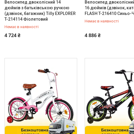
Велосипед двоколісний 14
Велосипед двоколісни
дюймів з батьківською ручкою
16 дюймів (дзвінок, кат
14"
3
(дзвінок, багажник) Tilly EXPLORER
FLASH T-216410 Синьо-
T-214114 Фіолетовий
16"
4
Немає в наявності
Немає в наявності
18"
3
0 (800) 33-98-35
0 (800) 33-98-35
4 724 ₴
4 886 ₴
20"
3
Передні гальма
Обідний механічний
15
Задні гальма
Ножний
13
Обідний механічний
2
Форм фактор рами
Цілісна
15
Конструкція вилки
Жорстка
15