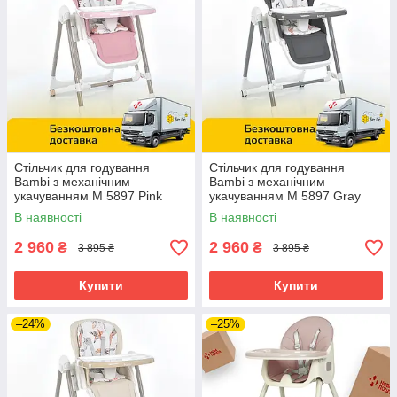
Стільчик для годування
Стільчик для годування
Bambi з механічним
Bambi з механічним
укачуванням M 5897 Pink
укачуванням M 5897 Gray
Рожевий
Сірий
В наявності
В наявності
2 960
2 960
₴
₴
3 895 ₴
3 895 ₴
Купити
Купити
–24%
–25%