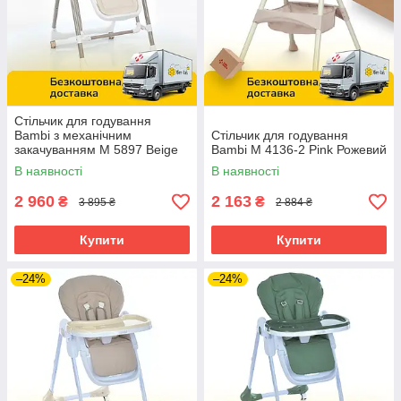
Стільчик для годування
Bambi з механічним
Стільчик для годування
закачуванням M 5897 Beige
Bambi M 4136-2 Pink Рожевий
Бежевий
В наявності
В наявності
2 960
2 163
₴
₴
3 895 ₴
2 884 ₴
Купити
Купити
–24%
–24%