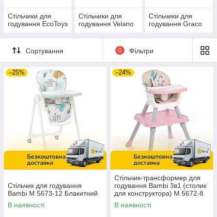
Стільчики для
Стільчики для
Стільчики для
годування EcoToys
годування Velano
годування Graco
Сортування
0
Фільтри
–25%
–24%
Стільчик-трансформер для
Стільчик для годування
годування Bambi 3в1 (столик
Bambi M 5673-12 Блакитний
для конструктора) M 5672-8
Рожевий
В наявності
В наявності