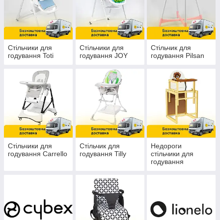
Стільчики для
Стільчики для
Стільчик для
годування Toti
годування JOY
годування Pilsan
Стільчики для
Стільчик для
Недороги
годування Carrello
годування Tilly
стільчики для
годування
(дерев'яні
стільчики-
трансформери)