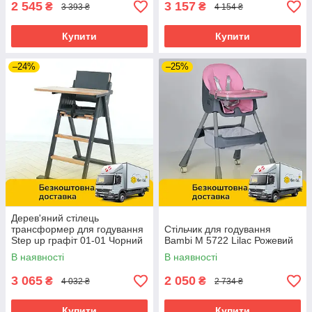
2 545
3 157
₴
₴
3 393 ₴
4 154 ₴
Купити
Купити
–24%
–25%
Дерев'яний стілець
трансформер для годування
Стільчик для годування
Step up графiт 01-01 Чорний
Bambi M 5722 Lilac Рожевий
В наявності
В наявності
3 065
2 050
₴
₴
4 032 ₴
2 734 ₴
Купити
Купити