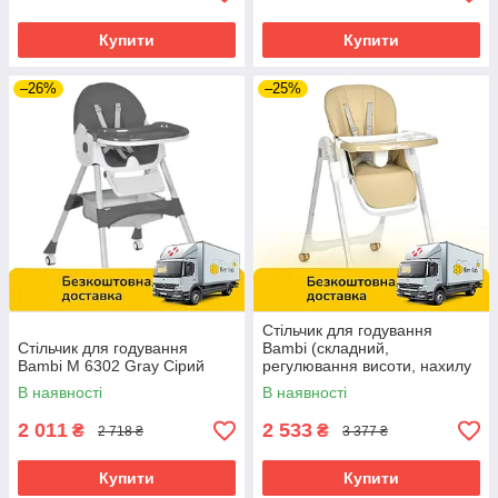
Купити
Купити
–26%
–25%
Стільчик для годування
Стільчик для годування
Bambi (складний,
Bambi M 6302 Gray Сірий
регулювання висоти, нахилу
спинки) M 5673 Beige
В наявності
В наявності
Бежевий
2 011
2 533
₴
₴
2 718 ₴
3 377 ₴
Купити
Купити