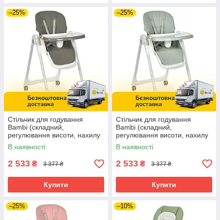
–25%
–25%
Стільчик для годування
Стільчик для годування
Bambi (складний,
Bambi (складний,
регулювання висоти, нахилу
регулювання висоти, нахилу
спинки) M 5673 Gray Сірий
спинки) M 5673 Mint М'ятний
В наявності
В наявності
2 533
2 533
₴
₴
3 377 ₴
3 377 ₴
Купити
Купити
–25%
–10%