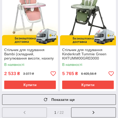
Стільчик для годування
Стільчик для годування
Bambi (складний,
Kinderkraft Tummie Green
регулювання висоти, нахилу
KHTUMM00GRE0000
спинки) M 5673 Pink Рожевий
Стільчик-гойдалка, шезлонг
В наявності
В наявності
2 533
5 765
₴
₴
3 377 ₴
6 405,56 ₴
Купити
Купити
Показати ще
1
/ 22