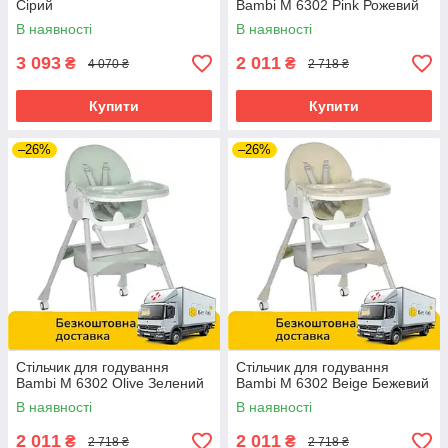
Сірий
Bambi M 6302 Pink Рожевий
В наявності
В наявності
3 093
2 011
₴
₴
4 070 ₴
2 718 ₴
Купити
Купити
–26%
–26%
Стільчик для годування
Стільчик для годування
Bambi M 6302 Olive Зелений
Bambi M 6302 Beige Бежевий
В наявності
В наявності
2 011
2 011
₴
₴
2 718 ₴
2 718 ₴