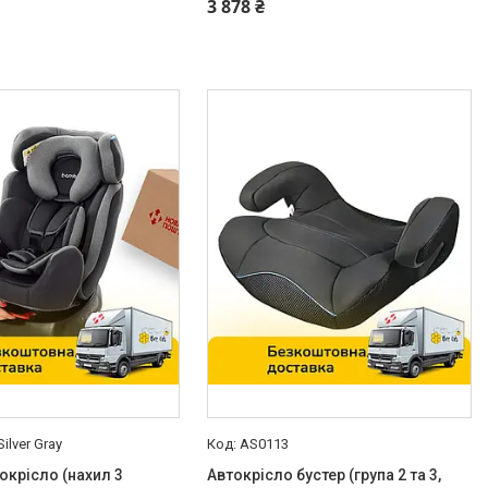
3 878 ₴
ilver Gray
AS0113
окрісло (нахил 3
Автокрісло бустер (група 2 та 3,