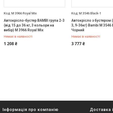
Доставка і оплата
M 3966 Royal Mix
M 3546 Black-1
Повернення і обмін
Автокрісло-бустер BAMBI група 2-3
Автокрісло з бустером (
Документи
(від 15 до 36 кг, 3 кольори на
3, 9-36кг) Bambi M 3546 
вибір) M 3966 Royal Mix
Чорний
Відгуки
Немає в наявності
Немає в наявності
0 (800) 33-98-35
0 (800) 33-98-35
Контакти
1 208 ₴
3 777 ₴
Інформація про компанію
Доставка 