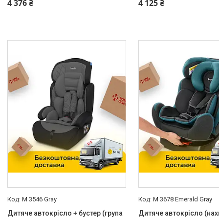
4 376 ₴
4 125 ₴
Нове
12
Бустер
Так
9
Точки кріплення дитини
5-ти точкові ремені
10
Спосіб установки
Комбінований
3
Обличчям вперед
9
Підголовник
Регульований
10
Регулювання спинки
По висоті
7
M 3546 Gray
M 3678 Emerald Gray
По куту нахилу
3
Дитяче автокрісло + бустер (група
Дитяче автокрісло (нах
Система кріплення