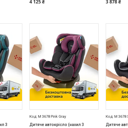
4 125 ₴
3 878 ₴
M 3678 Pink Gray
M 3678 S
ил 3
Дитяче автокрісло (нахил 3
Дитяче авт