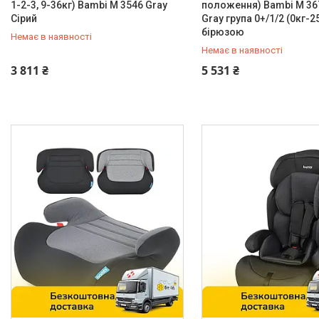
1-2-3, 9-36кг) Bambi M 3546 Gray
положення) Bambi M 36
Сірий
Gray група 0+/1/2 (0кг-25
Isofix
3
бірюзою
Немає в наявності
Штатний ремінь
9
Немає в наявності
0 (800) 33-98-35
0 (800) 33-98-35
3 811 ₴
5 531 ₴
Анатомічна подушка
Так
3
Знімний чохол м'якої частини
сидіння
11
спинки
10
Наявність підлокітників
Так
9
Каталог
Новинки