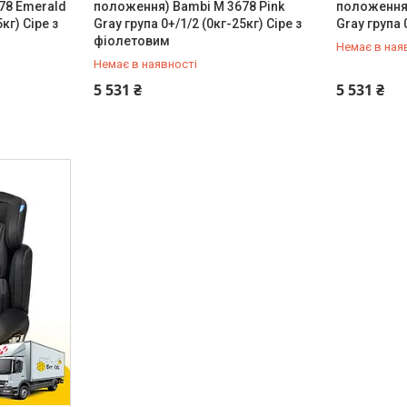
78 Emerald
положення) Bambi M 3678 Pink
положення)
кг) Сіре з
Gray група 0+/1/2 (0кг-25кг) Сіре з
Gray група 
фіолетовим
Немає в ная
Немає в наявності
0 (800) 33-98-35
0 (800) 33
5 531 ₴
5 531 ₴