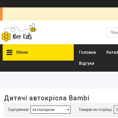
Меню
Головна
Ката
Відгуки
Фільтри
Ціна
Виробник
Дитячі автокрісла Bambi
Bambi
12
Країна виробник