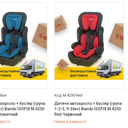
Blue
M 4250 Red
окрісло + бустер (група
Дитяче автокрісло + бустер (група
кг) Bambi ISOFIX M 4250
1-2-3, 9-36кг) Bambi ISOFIX M 4250
блакитний
Red Червоний
вності
Немає в наявності
-98-35
0 (800) 33-98-35