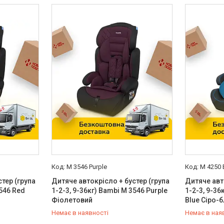
M 3546 Purple
M 4250 
тер (група
Дитяче автокрісло + бустер (група
Дитяче авт
3546 Red
1-2-3, 9-36кг) Bambi M 3546 Purple
1-2-3, 9-36
Фіолетовий
Blue Сіро-
Немає в наявності
Немає в ная
0 (800) 33-98-35
0 (800) 33