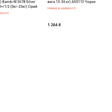
 Bambi M 3678 Silver
вага 15-36 кг) AS0113 Чорне
0+/1/2 (0кг-25кг) Сірий
Немає в наявності
вності
-98-35
0 (800) 33-98-35
1 264 ₴