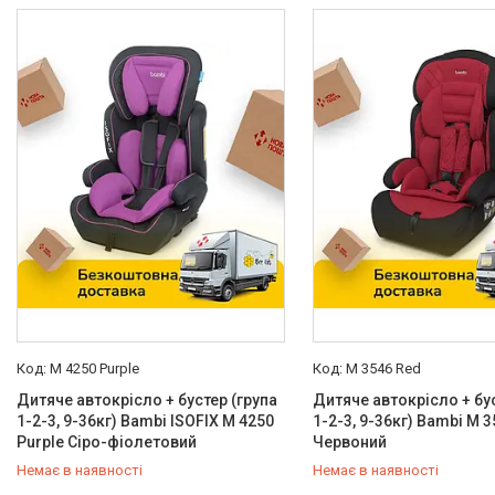
Китай
12
Вікова група
Від 1 до 12 років
7
Від 4 до 12 років
2
Від народження до 7 років
3
Колір
Блакитний
1
Бірюзовий
1
Сірий
3
Фіолетовий
3
M 4250 Purple
M 3546 Red
Червоний
2
Дитяче автокрісло + бустер (група
Дитяче автокрісло + бус
1-2-3, 9-36кг) Bambi ISOFIX M 4250
1-2-3, 9-36кг) Bambi M 
Ще 1
Purple Сіро-фіолетовий
Червоний
Стан
Немає в наявності
Немає в наявності
0 (800) 33-98-35
0 (800) 33-98-35