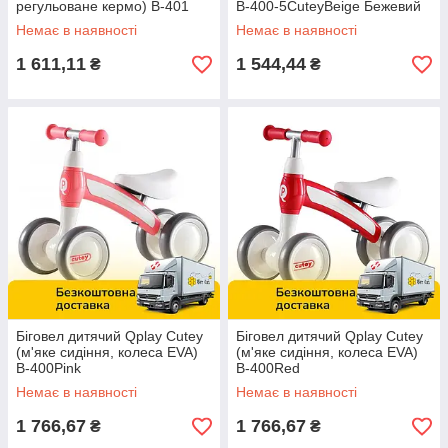
регульоване кермо) B-401
B-400-5CuteyBeige Бежевий
Sweetie Red Чорно-червоний
Немає в наявності
Немає в наявності
1 611,11
1 544,44
₴
₴
Біговел дитячий Qplay Cutey
Біговел дитячий Qplay Cutey
(м'яке сидіння, колеса EVA)
(м'яке сидіння, колеса EVA)
B-400Pink
B-400Red
Немає в наявності
Немає в наявності
1 766,67
1 766,67
₴
₴