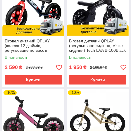
Біговел дитячий QPLAY
Біговел дитячий QPLAY
(колеса 12 дюймів,
(регульоване сидіння, м'яке
регульоване по висоті
сидіння) Tech EVA B-100Black
сидіння) Player B-600Red
Чорний
В наявності
В наявності
Червоний
2 590
1 950
₴
₴
2 877,78 ₴
2 166,67 ₴
Купити
Купити
–10%
–10%