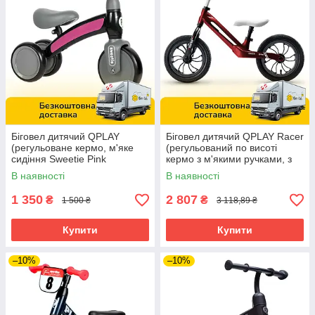
балансі, а не на русі. Велотренажер може полегшити дітям
перехід до велоспорту без стабілізаторів, коли вони стануть
старше, оскільки вони вже оволоділи основними навичками,
які потрібні маленьким велосипедистам - балансом,
координацією і рульовим керуванням.
Біговел дитячий QPLAY
Біговел дитячий QPLAY Racer
(регульоване кермо, м'яке
(регульований по висоті
сидіння Sweetie Pink
кермо з м'якими ручками, з
надувними колесами Red
В наявності
В наявності
white
1 350
2 807
₴
₴
1 500 ₴
3 118,89 ₴
Купити
Купити
–10%
–10%