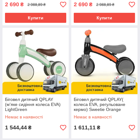
2 690
2 690
₴
₴
2 988,89 ₴
2 988,89 ₴
Купити
Купити
Біговел дитячий QPLAY
Біговел дитячий QPLAY(
(м'яке сидіння колеса EVA)
колеса EVA, регульоване
LightGreen
кермо) Sweetie Orange
Немає в наявності
Немає в наявності
1 544,44
1 611,11
₴
₴