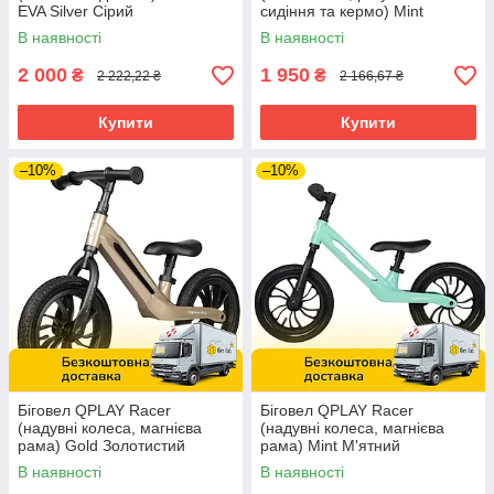
EVA Silver Сірий
сидіння та кермо) Mint
М'ятний
В наявності
В наявності
2 000
1 950
₴
₴
2 222,22 ₴
2 166,67 ₴
Купити
Купити
–10%
–10%
Біговел QPLAY Racer
Біговел QPLAY Racer
(надувні колеса, магнієва
(надувні колеса, магнієва
рама) Gold Золотистий
рама) Mint М'ятний
В наявності
В наявності