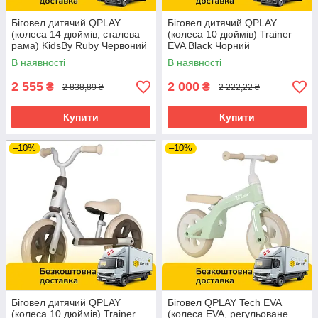
Біговел дитячий QPLAY
Біговел дитячий QPLAY
(колеса 14 дюймів, сталева
(колеса 10 дюймів) Trainer
рама) KidsBy Ruby Червоний
EVA Black Чорний
В наявності
В наявності
2 555
2 000
₴
₴
2 838,89 ₴
2 222,22 ₴
Купити
Купити
–10%
–10%
Біговел дитячий QPLAY
Біговел QPLAY Tech EVA
(колеса 10 дюймів) Trainer
(колеса EVA, регульоване