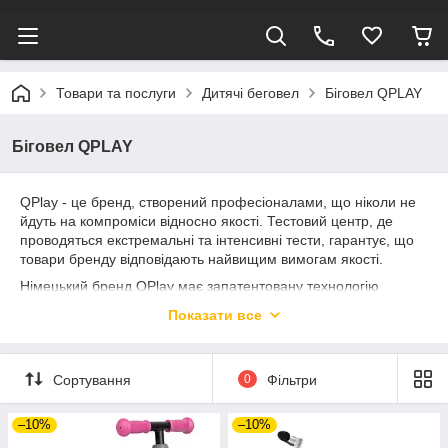
Товари та послуги
Дитячі беговел
Біговел QPLAY
Біговел QPLAY
QPlay - це бренд, створений професіоналами, що ніколи не
йдуть на компроміси відносно якості. Тестовий центр, де
проводяться екстремальні та інтенсивні тести, гарантує, що
товари бренду відповідають найвищим вимогам якості.
Німецький бренд QPlay має запатентовану технологію
маневрування, розроблену до найдрібніших деталей.
Показати все
Результат - це вдосконалений, елегантний велосипед, що
рухається плавно і легко. Додайте розумний функціональний
дизайн і подивіться, як вони чудово поєднуються між собою.
Сортування
0
Фільтри
Знайдіть баланс з велосипедом-балансиром. Ця забавна
іграшка допомагає малюкам навчитися балансувати, перш
–10%
–10%
ніж вони перейдуть на традиційний педальний велосипед.
Без педалей беговел дозволяє дітям зосередитися на