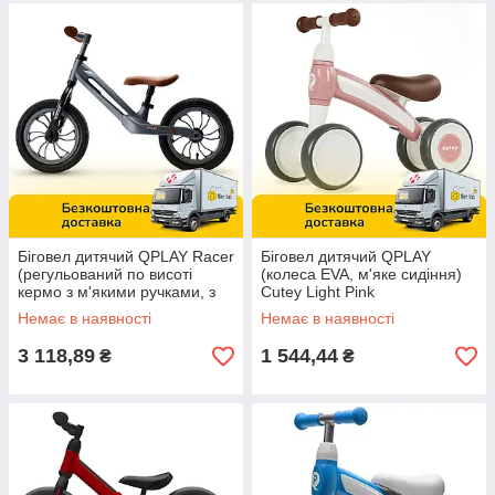
Біговел дитячий QPLAY Racer
Біговел дитячий QPLAY
(регульований по висоті
(колеса EVA, м'яке сидіння)
кермо з м'якими ручками, з
Cutey Light Pink
надувними колесами) B-
Немає в наявності
Немає в наявності
300Grey
3 118,89
1 544,44
₴
₴