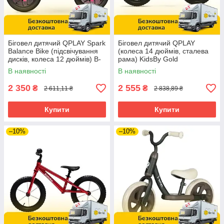
Біговел дитячий QPLAY Spark
Біговел дитячий QPLAY
Balance Bike (підсвічування
(колеса 14 дюймів, сталева
дисків, колеса 12 дюймів) B-
рама) KidsBy Gold
500Pink
Золотистий
В наявності
В наявності
2 350
2 555
₴
₴
2 611,11 ₴
2 838,89 ₴
Купити
Купити
–10%
–10%