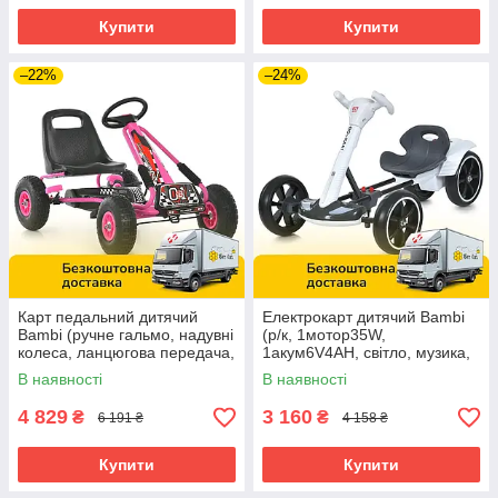
Купити
Купити
–22%
–24%
Карт педальний дитячий
Електрокарт дитячий Bambi
Bambi (ручне гальмо, надувні
(р/к, 1мотор35W,
колеса, ланцюгова передача,
1акум6V4AH, світло, музика,
регул. сидіння) M 0645(2)-8
EVA, Bluetooth) M 6072EBR-1
В наявності
В наявності
Рожевий
Білий
4 829
3 160
₴
₴
6 191 ₴
4 158 ₴
Купити
Купити