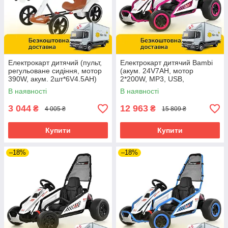
Електрокарт дитячий (пульт,
Електрокарт дитячий Bambi
регульоване сидіння, мотор
(акум. 24V7AH, мотор
390W, акум. 2шт*6V4.5AH)
2*200W, MP3, USB,
KT-001L Біло-коричневий
BLUETOOTH) M 6374EL-
В наявності
В наявності
8(24V) Рожевий
3 044
12 963
₴
₴
4 005 ₴
15 809 ₴
Купити
Купити
–18%
–18%