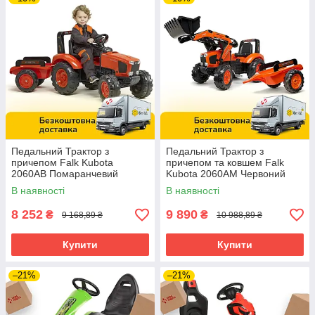
Педальний Трактор з
Педальний Трактор з
причепом Falk Kubota
причепом та ковшем Falk
2060AB Помаранчевий
Kubota 2060AM Червоний
В наявності
В наявності
8 252
9 890
₴
₴
9 168,89 ₴
10 988,89 ₴
Купити
Купити
–21%
–21%