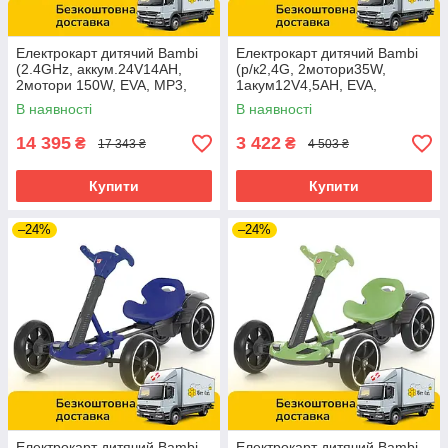
Електрокарт дитячий Bambi
Електрокарт дитячий Bambi
(2.4GHz, аккум.24V14AH,
(р/к2,4G, 2мотори35W,
2мотори 150W, EVA, MP3,
1акум12V4,5AH, EVA,
світло) M 6147EBLR-6(24V)
Bluetooth) M 6145(A)EBR-6
В наявності
В наявності
Жовтий
Жовтий
14 395
3 422
₴
₴
17 343 ₴
4 503 ₴
Купити
Купити
–24%
–24%
Електрокарт дитячий Bambi
Електрокарт дитячий Bambi