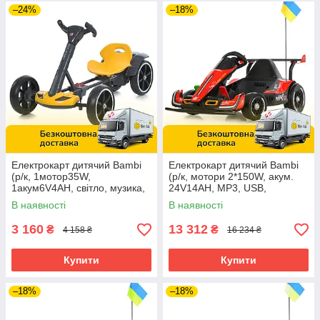
–24%
–18%
Електрокарт дитячий Bambi
Електрокарт дитячий Bambi
(р/к, 1мотор35W,
(р/к, мотори 2*150W, акум.
1акум6V4AH, світло, музика,
24V14AH, MP3, USB,
EVA, Bluetooth) M 6072EBR-6
BLUETOOTH) M 6322EBLR-3
В наявності
В наявності
Жовтий
Червоний
3 160
13 312
₴
₴
4 158 ₴
16 234 ₴
Купити
Купити
–18%
–18%