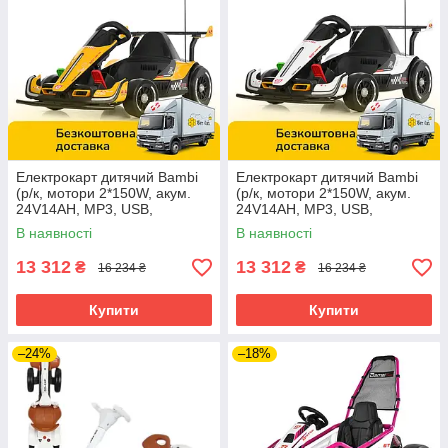
Електрокарт дитячий Bambi
Електрокарт дитячий Bambi
(р/к, мотори 2*150W, акум.
(р/к, мотори 2*150W, акум.
24V14AH, MP3, USB,
24V14AH, MP3, USB,
BLUETOOTH) M 6322EBLR-6
BLUETOOTH) M 6322EBLR-1
В наявності
В наявності
Жовтий
Білий
13 312
13 312
₴
₴
16 234 ₴
16 234 ₴
Купити
Купити
–24%
–18%