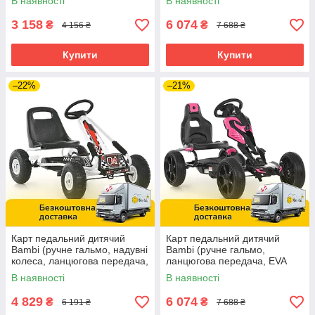
В наявності
В наявності
13 Бежевий
2-4 Синьо-чорний
3 158
6 074
₴
₴
4 156 ₴
7 688 ₴
Купити
Купити
–22%
–21%
Карт педальний дитячий
Карт педальний дитячий
Bambi (ручне гальмо, надувні
Bambi (ручне гальмо,
колеса, ланцюгова передача,
ланцюгова передача, EVA
регул. сидіння) M 0645(2)-1
колеса, регул. сидіння) 1504-
В наявності
В наявності
Білий
2-8 Рожево-чорний
4 829
6 074
₴
₴
6 191 ₴
7 688 ₴