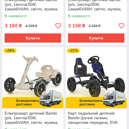
(р/к, 1мотор35W,
(р/к, 1мотор35W,
1акум6V4AH, світло, музика,
1акум6V4AH, світло, музика,
EVA, Bluetooth) M 6072EBR-4
EVA, Bluetooth) M 6072EBR-5
В наявності
В наявності
Синій
Зелений
3 160
3 158
₴
₴
4 158 ₴
4 156 ₴
Купити
Купити
–24%
–21%
Електрокарт дитячий Bambi
Карт педальний дитячий
(р/к, 1мотор35W,
Bambi (ручне гальмо,
1акум6V4AH, світло, музика,
ланцюгова передача, EVA
EVA, Bluetooth) M 6072EBR-
колеса, регул. сидіння) 1504-