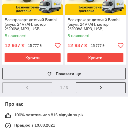
Електрокарт дитячий Bambi
Електрокарт дитячий Bambi
(акум. 24V7AH, мотор
(акум. 24V7AH, мотор
2*200W, MP3, USB,
2*200W, MP3, USB,
BLUETOOTH) M 6374EL-
BLUETOOTH) M 6374EL-
В наявності
В наявності
1(24V) Білий
4(24V) Синій
12 937
12 937
₴
₴
15 777 ₴
15 777 ₴
Купити
Купити
Показати ще
1
/ 6
Про нас
100% позитивних з 816 відгуків за рік
Працює з 19.03.2021