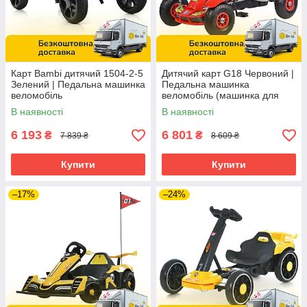
Карт Bambi дитячий 1504-2-5
Дитячий карт G18 Червоний |
Зелений | Педальна машинка
Педальна машинка
веломобіль
веломобіль (машинка для
картингу)
В наявності
В наявності
6 193
6 801
₴
₴
7 839 ₴
8 609 ₴
Купити
Купити
–17%
–24%