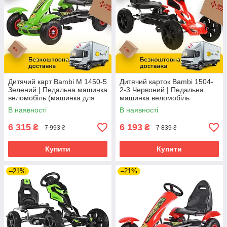
Дитячий карт Bambi M 1450-5
Дитячий карток Bambi 1504-
Зелений | Педальна машинка
2-3 Червоний | Педальна
веломобіль (машинка для
машинка веломобіль
картингу)
В наявності
В наявності
6 315
6 193
₴
₴
7 993 ₴
7 839 ₴
Купити
Купити
–21%
–21%