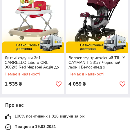
Дитячі ходунки 3в1
Велосипед триколісний TILLY
CARRELLO Libero CRL-
CAYMAN T-381/7 Червоний
9602/3 Red Червоні Акція до
льон | Велосипед з
15.03
батьківською ручкою Акція до
Немає в наявності
Немає в наявності
15.03
1 535
4 059
₴
₴
Про нас
100% позитивних з 816 відгуків за рік
Працює з 19.03.2021