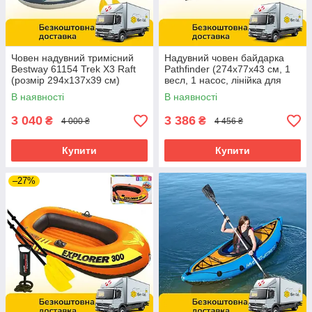
Човен надувний тримісний
Надувний човен байдарка
Bestway 61154 Trek X3 Raft
Pathfinder (274х77х43 см, 1
(розмір 294x137x39 см)
весл, 1 насос, лінійка для
буксирування, надувна
В наявності
В наявності
спинка) 34176 Зелена
3 040
3 386
₴
₴
4 000 ₴
4 456 ₴
Купити
Купити
–27%