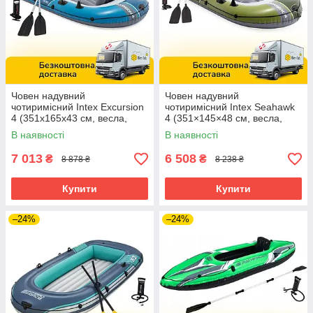
Човен надувний
Човен надувний
чотиримісний Intex Excursion
чотиримісний Intex Seahawk
4 (351х165х43 см, весла,
4 (351×145×48 см, весла,
насос) 66324 Синій
насос) 66334 Зелений
В наявності
В наявності
7 013
6 508
₴
₴
8 878 ₴
8 238 ₴
Купити
Купити
–24%
–24%