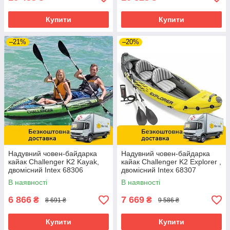
Купити
Купити
–21%
–20%
Надувний човен-байдарка
Надувний човен-байдарка
кайак Challenger K2 Kayak,
кайак Challenger K2 Explorer ,
двомісний Intex 68306
двомісний Intex 68307
Зелений
Жовтий
В наявності
В наявності
6 866
7 669
₴
₴
8 691 ₴
9 586 ₴
Купити
Купити