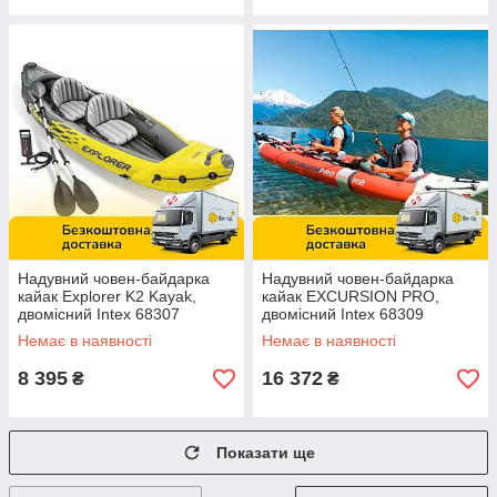
Надувний човен-байдарка
Надувний човен-байдарка
кайак Explorer K2 Kayak,
кайак EXCURSION PRO,
двомісний Intex 68307
двомісний Intex 68309
Жовтий
Немає в наявності
Немає в наявності
8 395
16 372
₴
₴
Показати ще