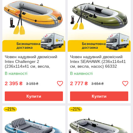
Човен надувний двомісний
Човен надувний двомісний
Intex Challenger 2
Intex SEAHAWK (236x114x41
(236х114х41 см, весла,
см, весла, насос) 66332
насос) 66312 Жовтий
Зелений
В наявності
В наявності
2 395
2 777
₴
₴
3 193 ₴
3 654 ₴
Купити
Купити
–21%
–21%