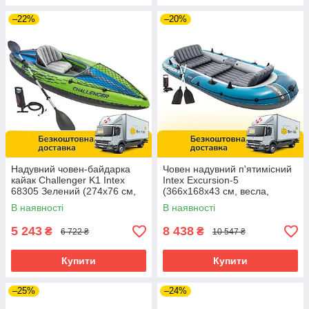
–22%
–20%
Надувний човен-байдарка
Човен надувний п'ятимісний
кайак Challenger K1 Intex
Intex Excursion-5
68305 Зелений (274х76 см,
(366х168х43 см, весла,
весло, насос)
насос) 66325 Синій
В наявності
В наявності
5 243
8 438
₴
₴
6 722 ₴
10 547 ₴
Купити
Купити
–25%
–24%