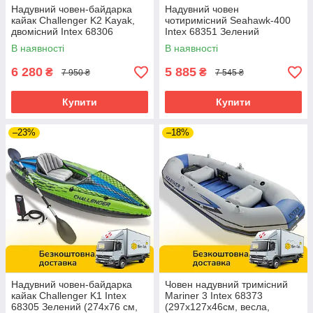
Надувний човен-байдарка
Надувний човен
кайак Challenger K2 Kayak,
чотиримісний Seahawk-400
двомісний Intex 68306
Intex 68351 Зелений
Зелений
В наявності
В наявності
6 280
5 885
₴
₴
7 950 ₴
7 545 ₴
Купити
Купити
–23%
–18%
Надувний човен-байдарка
Човен надувний тримісний
кайак Challenger K1 Intex
Mariner 3 Intex 68373
68305 Зелений (274х76 см,
(297х127х46см, весла,