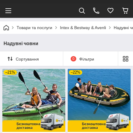
Товари та послуги
Intex & Bestway & Avenli
Надувні ч
Надувні човни
Сортування
0
Фільтри
–21%
–22%