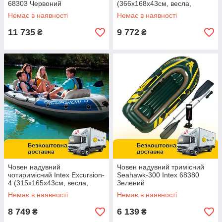
68303 Червоний
(366х168х43см, весла,
насос) 68325 Сіра
Немає в наявності
Немає в наявності
11 735
9 772
₴
₴
Човен надувний
Човен надувний тримісний
чотиримісний Intex Excursion-
Seahawk-300 Intex 68380
4 (315х165х43см, весла,
Зелений
насос) 68324 Сіра
Немає в наявності
Немає в наявності
8 749
6 139
₴
₴