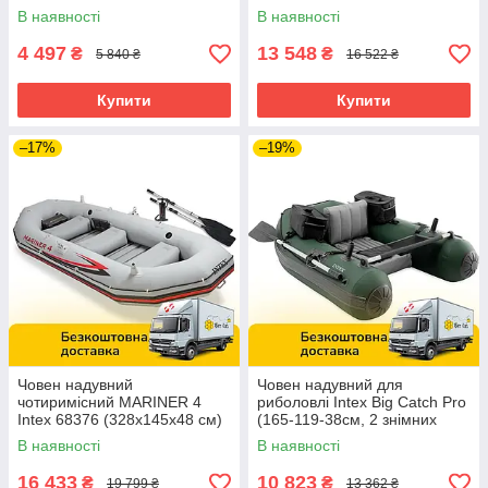
весло, насос)
насос)
В наявності
В наявності
4 497
13 548
₴
₴
5 840 ₴
16 522 ₴
Купити
Купити
–17%
–19%
Човен надувний
Човен надувний для
чотиримісний MARINER 4
риболовлі Intex Big Catch Pro
Intex 68376 (328x145x48 см)
(165-119-38см, 2 знімних
тримача для вудок, весла)
В наявності
В наявності
68381
16 433
10 823
₴
₴
19 799 ₴
13 362 ₴