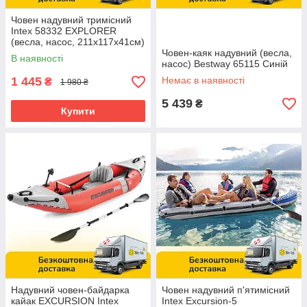
Човен надувний тримісний
Intex 58332 EXPLORER
(весла, насос, 211х117х41см)
Човен-каяк надувний (весла,
В наявності
насос) Bestway 65115 Синій
1 445
Немає в наявності
₴
1 980 ₴
5 439
₴
Купити
Надувний човен-байдарка
Човен надувний п'ятимісний
кайак EXCURSION Intex
Intex Excursion-5