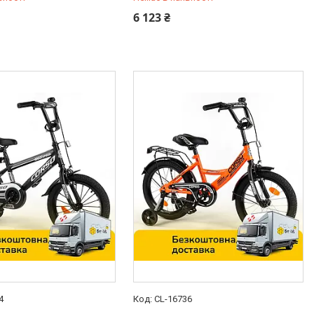
-98-35
0 (800) 33-98-35
6 123 ₴
4
CL-16736