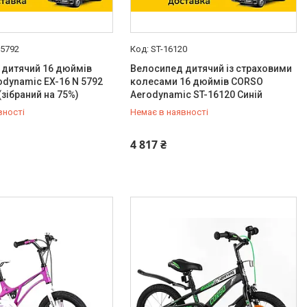
 5792
ST-16120
 дитячий 16 дюймів
Велосипед дитячий із страховими
dynamic EX-16 N 5792
колесами 16 дюймів CORSO
(зібраний на 75%)
Aerodynamic ST-16120 Синій
вності
Немає в наявності
-98-35
0 (800) 33-98-35
4 817 ₴