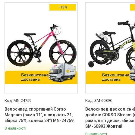
В наявності
3
–18%
Акція
Товари зі знижками
3
Виробник
Best Trike
4
Corso
636
Країна виробник
Китай
623
Україна
5
Вікова група
MN-24759
SM-60893
Від 2 років
1
Велосипед спортивний Corso
Велосипед двоколісний
Від 3 до 6 років
22
Magnum (рама 11", швидкість 21,
дюймів CORSO Stream (
збірка 75%, колеса 24") MN-24759
рама, литі диски, збира
Від 4 до 6 років
22
SM-60893 Жовтий
В наявності
В наявності