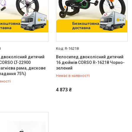
0
R-16218
 двоколісний дитячий
Велосипед двоколісний дитячий
CORSO LT-22900
16 дюймів CORSO R-16218 Чорно-
магнієва рама, дискове
зелений
ладання 75%)
Немає в наявності
вності
-98-35
0 (800) 33-98-35
4 873 ₴