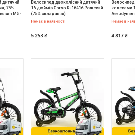
й дитячий
Велосипед двоколісний дитячий
Велосипед 
ма, 75%
16 дюймів Corso R-16416 Рожевий
колесами 
esium MG-
(75% складання)
Aerodynami
Немає в наявності
Немає в ная
0 (800) 33-98-35
0 (800) 33
5 253 ₴
4 817 ₴