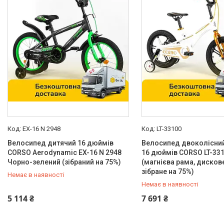
Задні гальма
Дисковий, механічний
225
Ножний
344
Форм фактор рами
Складана
4
Цілісна
412
Конструкція вилки
Жорстка
323
EX-16 N 2948
LT-33100
Велосипед дитячий 16 дюймів
Велосипед двоколісни
Пружинно-recreation
7
CORSO Aerodynamic EX-16 N 2948
16 дюймів CORSO LT-331
Надувні колеса
Чорно-зелений (зібраний на 75%)
(магнієва рама, дисков
зібране на 75%)
Немає в наявності
Немає
4
Немає в наявності
Ні
1
0 (800) 33-98-35
0 (800) 33-98-35
5 114 ₴
7 691 ₴
Так
519