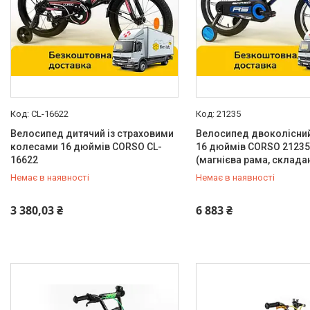
Діаметр колеса/диска
10"
3
12"
34
14"
97
CL-16622
21235
16"
167
Велосипед дитячий із страховими
Велосипед двоколісни
колесами 16 дюймів CORSO CL-
16 дюймів CORSO 21235
18"
166
16622
(магнієва рама, склада
Ще 4
Немає в наявності
Немає в наявності
Передні гальма
0 (800) 33-98-35
0 (800) 33-98-35
3 380,03 ₴
6 883 ₴
Дисковий, механічний
221
Обідний механічний
264
Обідній V-brake
35
Ручний
44