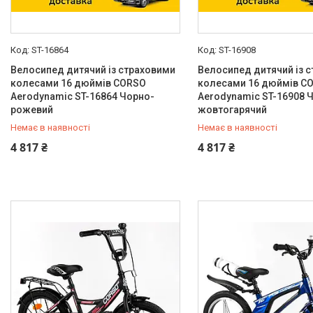
11"
12
14"
4
ST-16864
ST-16908
16.5"
11
Велосипед дитячий із страховими
Велосипед дитячий із 
колесами 16 дюймів CORSO
колесами 16 дюймів C
20"
12
Aerodynamic ST-16864 Чорно-
Aerodynamic ST-16908 
рожевий
жовтогарячий
Тип амортизації
Немає в наявності
Немає в наявності
Без амортизації
245
0 (800) 33-98-35
0 (800) 33-98-35
4 817 ₴
4 817 ₴
Задній
1
Передний
3
Матеріал виготовлення рами
Алюмінієвий сплав
44
Вуглецева сталь
1
Магнієвий сплав
191
Сталь
380