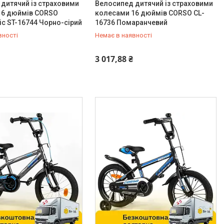
дитячий із страховими
Велосипед дитячий із страховими
16 дюймів CORSO
колесами 16 дюймів CORSO CL-
c ST-16744 Чорно-сірий
16736 Помаранчевий
вності
Немає в наявності
-98-35
0 (800) 33-98-35
3 017,88 ₴