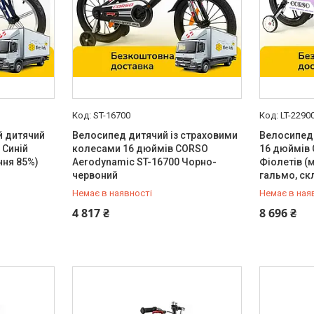
ST-16700
LT-2290
й дитячий
Велосипед дитячий із страховими
Велосипед
 Синій
колесами 16 дюймів CORSO
16 дюймів 
ння 85%)
Aerodynamic ST-16700 Чорно-
Фіолетів (
червоний
гальмо, ск
Немає в наявності
Немає в ная
0 (800) 33-98-35
0 (800) 33
4 817 ₴
8 696 ₴