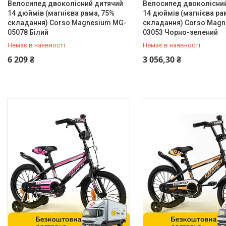
Велосипед двоколісний дитячий
Велосипед двоколісни
Так
40
14 дюймів (магнієва рама, 75%
14 дюймів (магнієва ра
складання) Corso Magnesium MG-
складання) Corso Magn
Так
11
05078 Білий
03053 Чорно-зелений
Підлога
Немає в наявності
Немає в наявності
0 (800) 33-98-35
0 (800) 33-98-35
Для дівчаток
214
6 209 ₴
3 056,30 ₴
Для хлопчиків
148
Унісекс
239
Чоловічий
2
Тип велосипеда
Гірський MTB
8
Дитячий
446
Міський/дорожній
156
Розмір рами
10
4