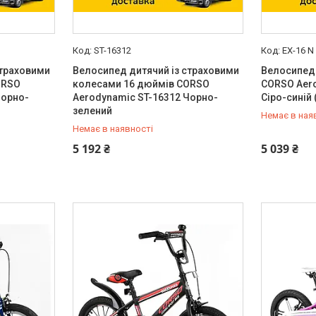
ST-16312
EX-16 N
страховими
Велосипед дитячий із страховими
Велосипед
ORSO
колесами 16 дюймів CORSO
CORSO Aero
Чорно-
Aerodynamic ST-16312 Чорно-
Сіро-синій 
зелений
Немає в ная
Немає в наявності
0 (800) 33-98-35
0 (800) 33
5 192 ₴
5 039 ₴