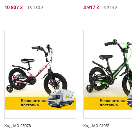
Від 5 до 7 років
94
10 807 ₴
4 917 ₴
13 180 ₴
6 224 ₴
Від 5 до 8 років
6
Ще 4
Колір
Бежевий
2
Блакитний
5
Бордовий
1
Білий
34
Бірюзовий
8
Ще 16
Стан
Нове
608
Підніжка
MG-05078
MG-03053