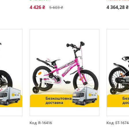
0 (800) 33
4 426 ₴
4 364,28 ₴
5 603 ₴
R-16416
ST-1674