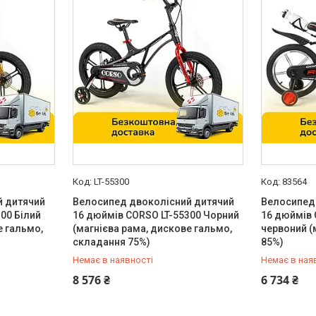
LT-55300
83564
й дитячий
Велосипед двоколісний дитячий
Велосипед
00 Білий
16 дюймів CORSO LT-55300 Чорний
16 дюймів
е гальмо,
(магнієва рама, дискове гальмо,
червоний (
складання 75%)
85%)
Немає в наявності
Немає в ная
0 (800) 33-98-35
0 (800) 33
8 576 ₴
6 734 ₴