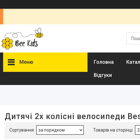
Меню
Головна
Ката
Відгуки
Фільтри
Ціна
Кількість швидкостей
Дитячі 2х колісні велосипеди Bes
Наявність