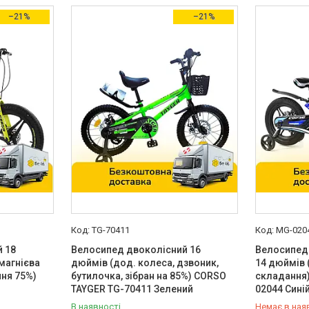
–21%
–21%
TG-70411
MG-020
 18
Велосипед двоколісний 16
Велосипед
магнієва
дюймів (дод. колеса, дзвоник,
14 дюймів 
ння 75%)
бутилочка, зібран на 85%) CORSO
складання
TAYGER TG-70411 Зелений
02044 Сині
В наявності
Немає в ная