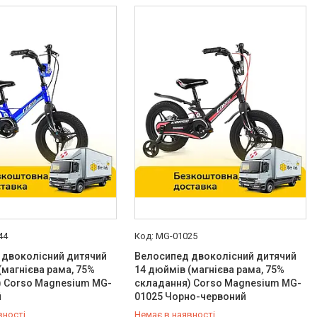
44
MG-01025
 двоколісний дитячий
Велосипед двоколісний дитячий
(магнієва рама, 75%
14 дюймів (магнієва рама, 75%
) Corso Magnesium MG-
складання) Corso Magnesium MG-
й
01025 Чорно-червоний
вності
Немає в наявності