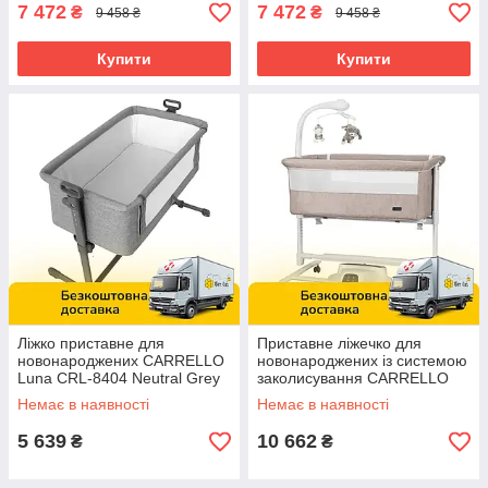
7 472
7 472
₴
₴
9 458 ₴
9 458 ₴
Купити
Купити
Ліжко приставне для
Приставне ліжечко для
новонароджених CARRELLO
новонароджених із системою
Luna CRL-8404 Neutral Grey
заколисування CARRELLO
Сірий
Bloom CRL-10304 French
Немає в наявності
Немає в наявності
Beige Бежеве
5 639
10 662
₴
₴