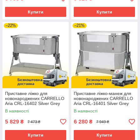
Купити
Купити
–22%
–21%
Приставне ліжко для
Приставне ліжко-манеж для
новонароджених CARRELLO
новонароджених CARRELLO
Aria CRL-16402 Silver Grey
Aria CRL-16401 Silver Grey
Сіре
Сіре
В наявності
В наявності
5 829
6 280
₴
₴
7 473 ₴
7 949 ₴
Купити
Купити