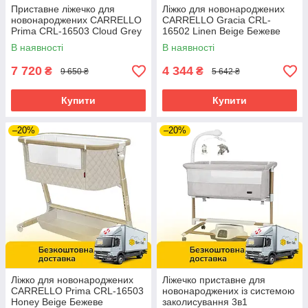
Приставне ліжечко для
Ліжко для новонароджених
новонароджених CARRELLO
CARRELLO Gracia CRL-
Prima CRL-16503 Cloud Grey
16502 Linen Beige Бежеве
Сіра
В наявності
В наявності
7 720
4 344
₴
₴
9 650 ₴
5 642 ₴
Купити
Купити
–20%
–20%
Ліжко для новонароджених
Ліжечко приставне для
CARRELLO Prima CRL-16503
новонароджених із системою
Honey Beige Бежеве
заколисування 3в1