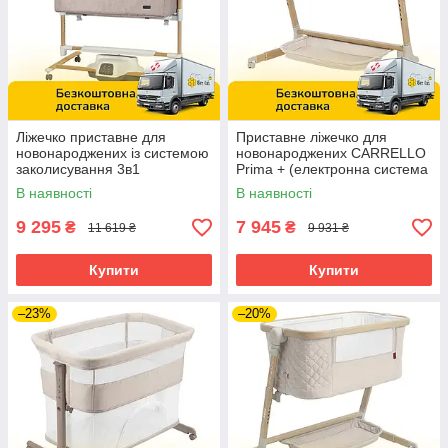
Ліжечко приставне для
Приставне ліжечко для
новонароджених із системою
новонароджених CARRELLO
заколисування 3в1
Prima + (електронна система
CARRELLO Bloom CRL-10304
заколисування) CRL-16504
В наявності
В наявності
Cream Beige Wooden Бежеве
Honey Beige Бежеве
9 295
7 945
₴
₴
11 619 ₴
9 931 ₴
Купити
Купити
–23%
–20%