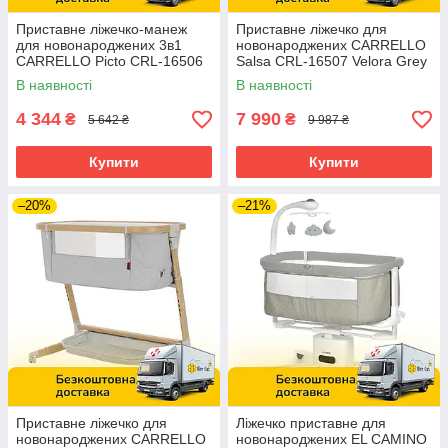
Приставне ліжечко-манеж
Приставне ліжечко для
для новонароджених 3в1
новонароджених CARRELLO
CARRELLO Picto CRL-16506
Salsa CRL-16507 Velora Grey
Tao Grey Сіре
Сіре
В наявності
В наявності
4 344
7 990
₴
₴
5 642 ₴
9 987 ₴
Купити
Купити
–20%
–21%
Приставне ліжечко для
Ліжечко приставне для
новонароджених CARRELLO
новонароджених EL CAMINO