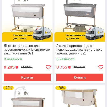
Ліжечко приставне для
Ліжечко приставне для
новонароджених із системою
новонароджених із системою
заколисування 3в1
заколисування 3в1
CARRELLO Bloom CRL-10304
CARRELLO Bloom CRL-10304
В наявності
В наявності
Silk Beige Wooden Бежеве
Eos Grey Сіре
9 295
8 755
₴
₴
11 619 ₴
10 944 ₴
Купити
Купити
–20%
–20%