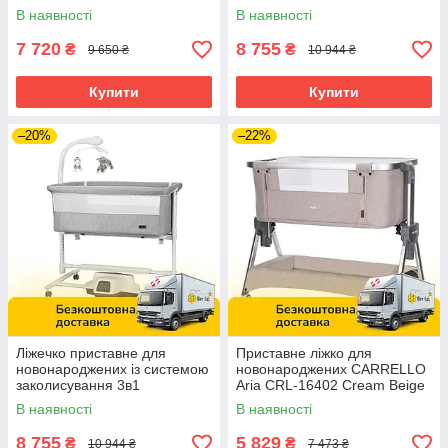
CARRELLO Bloom CRL-10304
В наявності
В наявності
Silk Beige Бежеве
7 720
8 755
₴
₴
9 650 ₴
10 944 ₴
Купити
Купити
–20%
–22%
Ліжечко приставне для
Приставне ліжко для
новонароджених із системою
новонароджених CARRELLO
заколисування 3в1
Aria CRL-16402 Cream Beige
CARRELLO Bloom CRL-10304
Бежеве
В наявності
В наявності
Anchor Grey Сіре
8 755
5 829
₴
₴
10 944 ₴
7 473 ₴