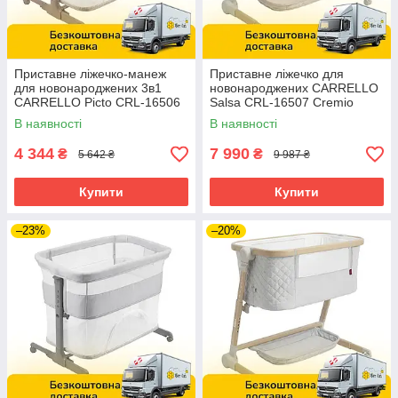
Приставне ліжечко-манеж
Приставне ліжечко для
для новонароджених 3в1
новонароджених CARRELLO
CARRELLO Picto CRL-16506
Salsa CRL-16507 Cremio
Aori Beige
Beige Бежеве
В наявності
В наявності
4 344
7 990
₴
₴
5 642 ₴
9 987 ₴
Купити
Купити
–23%
–20%