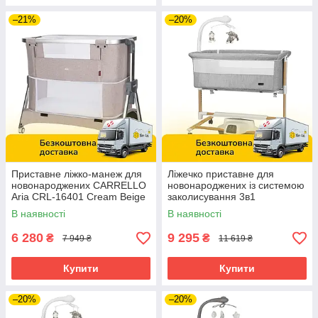
–21%
–20%
Приставне ліжко-манеж для
Ліжечко приставне для
новонароджених CARRELLO
новонароджених із системою
Aria CRL-16401 Cream Beige
заколисування 3в1
Бежеве
CARRELLO Bloom CRL-10304
В наявності
В наявності
Anchor Grey Wooden Сіре
6 280
9 295
₴
₴
7 949 ₴
11 619 ₴
Купити
Купити
–20%
–20%