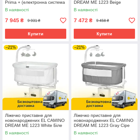
Prima + (електронна система
DREAM ME 1223 Beige
заколисування) CRL-16504
Бежеве
В наявності
В наявності
Cloud Grey Сіре
7 945
7 472
₴
₴
9 931 ₴
9 458 ₴
Купити
Купити
–21%
–21%
Ліжечко приставне для
Ліжечко приставне для
новонароджених EL CAMINO
новонароджених EL CAMINO
DREAM ME 1223 White Біле
DREAM ME 1223 Gray Сіре
В наявності
В наявності