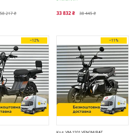
33 832 ₴
58 217 ₴
38 445 ₴
–12%
–11%
VM-1201 VENOM/BAT