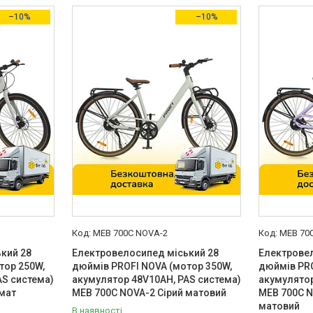
–10%
–10%
MEB 700C NOVA-2
MEB 70
кий 28
Електровелосипед міський 28
Електрове
тор 250W,
дюймів PROFI NOVA (мотор 350W,
дюймів PRO
AS система)
акумулятор 48V10AH, PAS система)
акумулятор
 мат
MEB 700C NOVA-2 Сірий матовий
MEB 700C 
матовий
В наявності