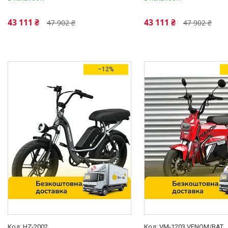
Червоний
2
43 111 ₴
43 111 ₴
47 902 ₴
47 902 ₴
Ще 1
Стан
Нове
20
–12%
Підніжка
Так
20
Підлога
Унісекс
20
Тип велосипеда
Електровелосипед
20
Розмір рами
19"
3
20"
2
HZ-2002
VM-1203 VENOM/BAT