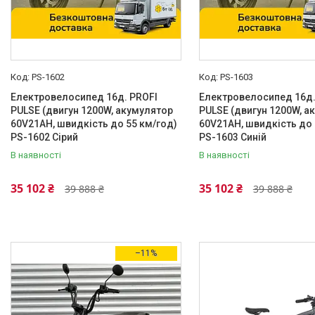
Цілісна
18
Надувні колеса
Так
20
PS-1602
PS-1603
Кількість коліс велосипеда
Електровелосипед 16д. PROFI
Електровелосипед 16д.
2
19
PULSE (двигун 1200W, акумулятор
PULSE (двигун 1200W, а
60V21AH, швидкість до 55 км/год)
60V21AH, швидкість до 
Рік випуску
PS-1602 Сірий
PS-1603 Синій
2026
15
В наявності
В наявності
Багажник
35 102 ₴
35 102 ₴
39 888 ₴
39 888 ₴
Так
9
Крила
Так
15
–11%
Регулювання підйому керма
Так
2
Педалі