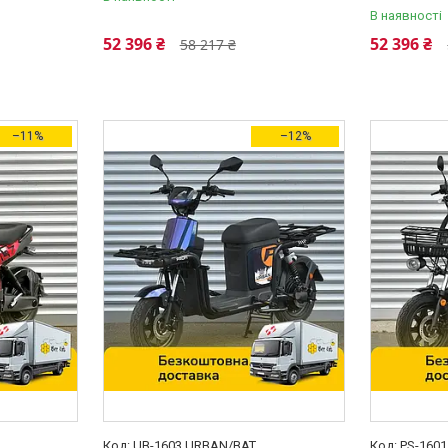
В наявності
52 396 ₴
52 396 ₴
58 217 ₴
–11%
–12%
UB-1603 URBAN/BAT
PS-1601