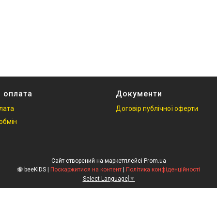
і оплата
Документи
плата
Договір публічної оферти
обмін
Сайт створений на маркетплейсі
Prom.ua
🐝 beeKIDS |
Поскаржитися на контент
|
Політика конфіденційності
Select Language
▼