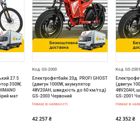
GS-2003
GS-200
кий 27.5
Електрофетбайк 20д. PROFI GHOST
Електрофе
отор 350W,
(двигун 1000W, акумулятор
(двигун 10
SHIMANO
48V20AH, швидкість до 60 км/год)
48V20AH, ш
ірий мат
GS-2003 Червоний
GS-2001 Ч
Немає в наявності
Немає в ная
0 (800) 33-98-35
0 (800) 33
42 257 ₴
42 352 ₴