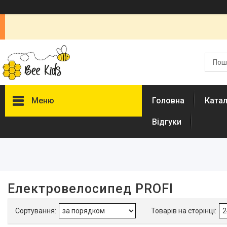
Меню
Головна
Ката
Відгуки
Фільтри
Ціна
Кількість швидкостей
Електровелосипед PROFI
Наявність