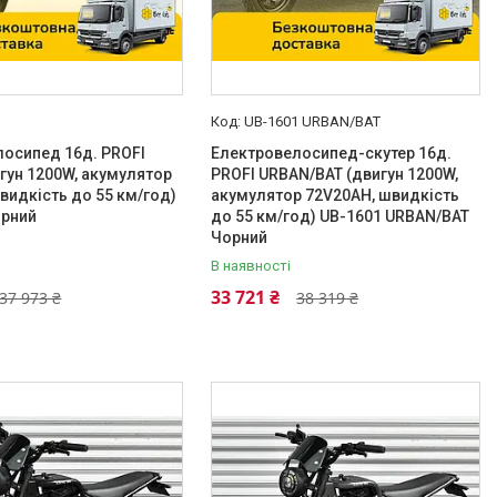
1
UB-1601 URBAN/BAT
осипед 16д. PROFI
Електровелосипед-скутер 16д.
гун 1200W, акумулятор
PROFI URBAN/BAT (двигун 1200W,
видкість до 55 км/год)
акумулятор 72V20AH, швидкість
орний
до 55 км/год) UB-1601 URBAN/BAT
Чорний
В наявності
33 721 ₴
37 973 ₴
38 319 ₴