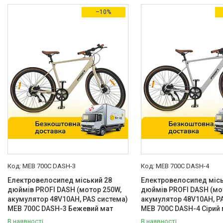
В наявності
16
–10%
Акція
Товари зі знижками
16
Виробник
Profi
20
Країна виробник
Китай
20
Вікова група
З 12 років
5
Колір
Бежевий
1
MEB 700C DASH-3
MEB 700C DASH-4
Електровелосипед міський 28
Електровелосипед місь
Синій
2
дюймів PROFI DASH (мотор 250W,
дюймів PROFI DASH (мо
акумулятор 48V10AH, PAS система)
акумулятор 48V10AH, P
Сірий
8
MEB 700C DASH-3 Бежевий мат
MEB 700C DASH-4 Сірий
Фіолетовий
1
В наявності
В наявності