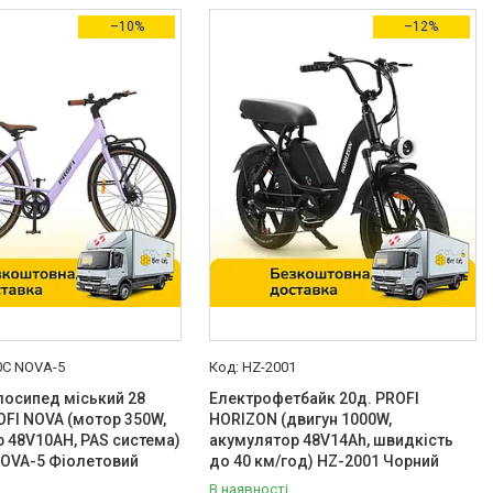
–10%
–12%
0C NOVA-5
HZ-2001
лосипед міський 28
Електрофетбайк 20д. PROFI
FI NOVA (мотор 350W,
HORIZON (двигун 1000W,
 48V10AH, PAS система)
акумулятор 48V14Ah, швидкість
NOVA-5 Фіолетовий
до 40 км/год) HZ-2001 Чорний
В наявності