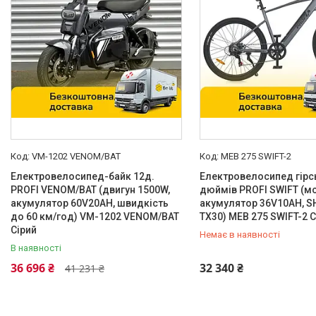
Платформні
2
Регулювання висоти сидіння
Так
3
Дзвінок
Так
5
VM-1202 VENOM/BAT
MEB 275 SWIFT-2
Електровелосипед-байк 12д.
Електровелосипед гірсь
Каталог
PROFI VENOM/BAT (двигун 1500W,
дюймів PROFI SWIFT (м
акумулятор 60V20AH, швидкість
акумулятор 36V10AH, 
Новинки
до 60 км/год) VM-1202 VENOM/BAT
TX30) MEB 275 SWIFT-2 С
Сірий
Немає в наявності
Доставка і оплата
В наявності
Повернення і обмін
0 (800) 33-98-35
36 696 ₴
32 340 ₴
41 231 ₴
Документи
Відгуки