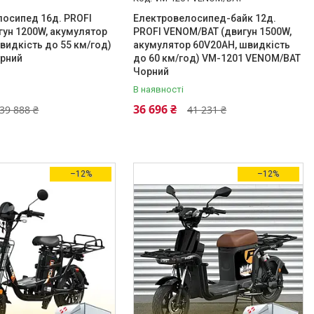
осипед 16д. PROFI
Електровелосипед-байк 12д.
гун 1200W, акумулятор
PROFI VENOM/BAT (двигун 1500W,
видкість до 55 км/год)
акумулятор 60V20AH, швидкість
орний
до 60 км/год) VM-1201 VENOM/BAT
Чорний
В наявності
36 696 ₴
39 888 ₴
41 231 ₴
–12%
–12%