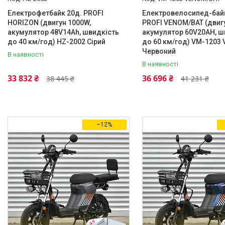
Матеріал виготовлення рами
Електрофетбайк 20д. PROFI
Електровелосипед-байк
HORIZON (двигун 1000W,
PROFI VENOM/BAT (двиг
Алюмінієвий сплав
5
акумулятор 48V14Ah, швидкість
акумулятор 60V20AH, ш
до 40 км/год) HZ-2002 Сірий
до 60 км/год) VM-1203
Сталь
14
Червоний
В наявності
Діаметр колеса/диска
В наявності
33 832 ₴
36 696 ₴
27,5"
1
38 445 ₴
41 231 ₴
28"
4
Передні гальма
–12%
Дисковий гідравлічний
4
Дисковий, механічний
1
Задні гальма
Дисковий гідравлічний
8
Дисковий, механічний
1
Форм фактор рами