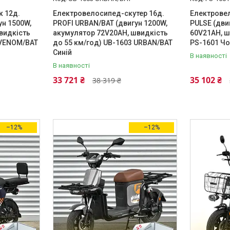
 12д.
Електровелосипед-скутер 16д.
Електровел
ун 1500W,
PROFI URBAN/BAT (двигун 1200W,
PULSE (дви
видкість
акумулятор 72V20AH, швидкість
60V21AH, ш
 VENOM/BAT
до 55 км/год) UB-1603 URBAN/BAT
PS-1601 Ч
Синій
В наявності
В наявності
33 721 ₴
35 102 ₴
38 319 ₴
–12%
–12%