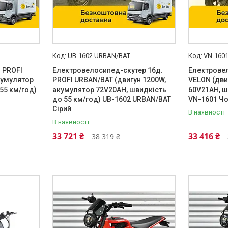
UB-1602 URBAN/BAT
VN-160
 PROFI
Електровелосипед-скутер 16д.
Електровел
кумулятор
PROFI URBAN/BAT (двигун 1200W,
VELON (дви
55 км/год)
акумулятор 72V20AH, швидкість
60V21AH, ш
до 55 км/год) UB-1602 URBAN/BAT
VN-1601 Ч
Сірий
В наявності
В наявності
33 721 ₴
33 416 ₴
38 319 ₴