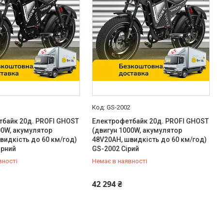
1
GS-2002
тбайк 20д. PROFI GHOST
Електрофетбайк 20д. PROFI GHOST
00W, акумулятор
(двигун 1000W, акумулятор
видкість до 60 км/год)
48V20AH, швидкість до 60 км/год)
орний
GS-2002 Сірий
вності
Немає в наявності
-98-35
0 (800) 33-98-35
42 294 ₴