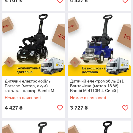
4 767
4 427
₴
₴
Дитячий електромобіль
Дитячий електромобіль 2в1
Porsche (мотор, акум)
Вантажівка (мотор 18 W)
каталка-толокар Bambi M
Bambi M 4110R-4 Синій |
3592L-2 Чорний
Каталка толокар з
Немає в наявності
Немає в наявності
батьківською ручкою
4 427
3 727
₴
₴