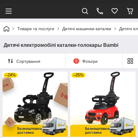
Товари та послуги
Дитячі машинки-каталки
Дитячі е
Дитячі електромобілі каталки-толокары Bambi
Сортування
0
Фільтри
–24%
–25%