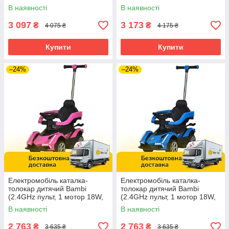
6V4AH) Джип Bambi M
акум. 6V4AH) M 5944EBLR-4
В наявності
В наявності
5764EBLR-6 Жовтий
Синій
3 097
3 173
₴
₴
4 075 ₴
4 175 ₴
Купити
Купити
–24%
–24%
Електромобіль каталка-
Електромобіль каталка-
толокар дитячий Bambi
толокар дитячий Bambi
(2.4GHz пульт, 1 мотор 18W,
(2.4GHz пульт, 1 мотор 18W,
акум. 6V4AH) M 5781EBLR-8
акум. 6V4AH) M 5781EBLR-4
В наявності
В наявності
Рожевий
Синій
2 763
2 763
₴
₴
3 635 ₴
3 635 ₴