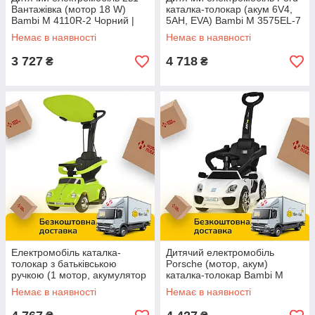
Вантажівка (мотор 18 W)
каталка-толокар (акум 6V4,
Bambi M 4110R-2 Чорний |
5AH, EVA) Bambi M 3575EL-7
Каталка толокар з
Помаранчевий
Немає в наявності
Немає в наявності
батьківською ручкою
3 727
4 718
₴
₴
Електромобіль каталка-
Дитячий електромобіль
толокар з батьківською
Porsche (мотор, акум)
ручкою (1 мотор, акумулятор
каталка-толокар Bambi M
6V4AH) VOLKSWAGEN Bambi
3592L-1 Білий
Немає в наявності
Немає в наявності
JQ618L-5