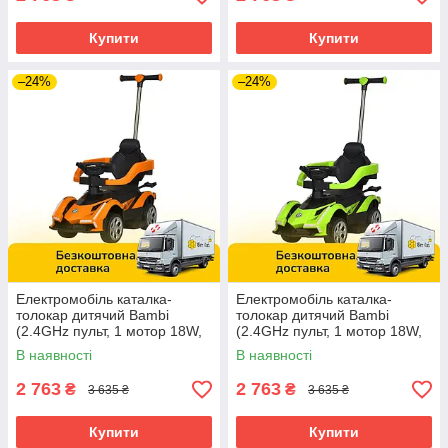
Купити
Купити
–24%
–24%
Електромобіль каталка-
Електромобіль каталка-
толокар дитячий Bambi
толокар дитячий Bambi
(2.4GHz пульт, 1 мотор 18W,
(2.4GHz пульт, 1 мотор 18W,
акум. 6V4AH) M 5781EBLR-7
акум. 6V4AH) M 5781EBLR-5
В наявності
В наявності
Помаранчевий
Зелений
2 763
2 763
₴
₴
3 635 ₴
3 635 ₴
Купити
Купити