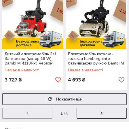
Дитячий електромобіль 2в1
Електромобіль каталка-
Вантажівка (мотор 18 W)
толокар Lamborghini з
Bambi M 4110R-3 Червоні |
батьківською ручкою Bambi M
Каталка толокар з
3591LS-13 Золотий
Немає в наявності
Немає в наявності
батьківською ручкою
3 727
4 693
₴
₴
Показати ще
1
/ 8