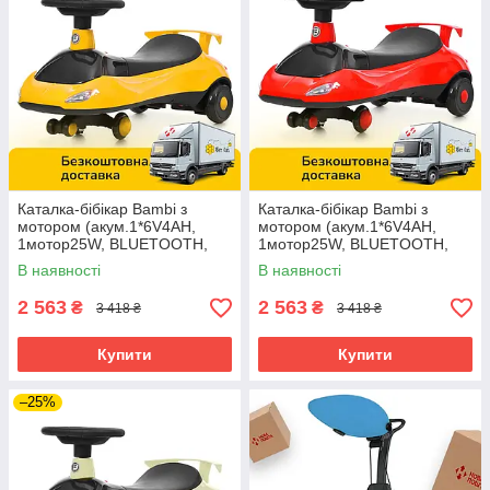
Каталка-бібікар Bambi з
Каталка-бібікар Bambi з
мотором (акум.1*6V4AH,
мотором (акум.1*6V4AH,
1мотор25W, BLUETOOTH,
1мотор25W, BLUETOOTH,
музика, світло) M 6363-6
музика, світло) M 6363-3
В наявності
В наявності
Жовта
Червона
2 563
2 563
₴
₴
3 418 ₴
3 418 ₴
Купити
Купити
–25%