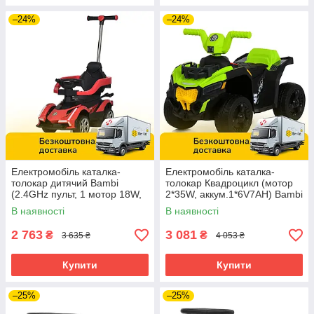
–24%
–24%
Електромобіль каталка-
Електромобіль каталка-
толокар дитячий Bambi
толокар Квадроцикл (мотор
(2.4GHz пульт, 1 мотор 18W,
2*35W, аккум.1*6V7AH) Bambi
акум. 6V4AH) M 5781EBLR-3
M 6237EBLR-5 Зелений
В наявності
В наявності
Червоний
2 763
3 081
₴
₴
3 635 ₴
4 053 ₴
Купити
Купити
–25%
–25%