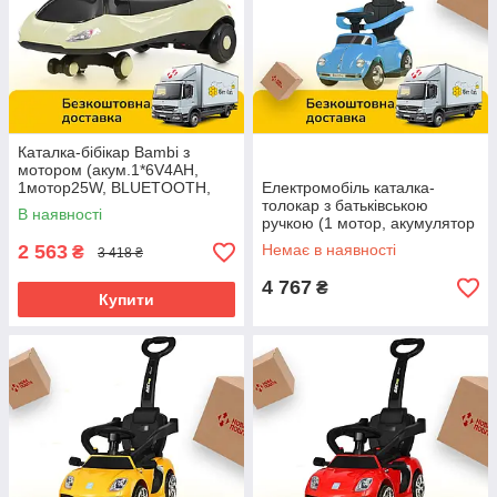
Каталка-бібікар Bambi з
мотором (акум.1*6V4AH,
1мотор25W, BLUETOOTH,
Електромобіль каталка-
музика, світло) M 6363-11
толокар з батьківською
В наявності
Сіра
ручкою (1 мотор, акумулятор
6V4AH) VOLKSWAGEN Bambi
2 563
Немає в наявності
₴
3 418 ₴
JQ618L-4
4 767
₴
Купити