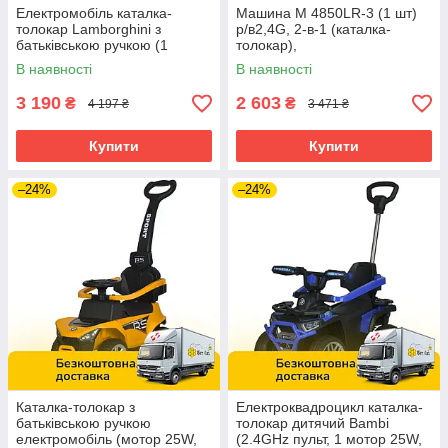
Електромобіль каталка-
Машина M 4850LR-3 (1 шт)
толокар Lamborghini з
р/в2,4G, 2-в-1 (каталка-
батьківською ручкою (1
толокар),
мотор, акум 6V5AH) Bambi M
1мот25W,1акк6V4,5AH,
В наявності
В наявності
3591L-2 Чорний
муз,св, MP3, USB,красн
3 190
2 603
₴
₴
4 197 ₴
3 471 ₴
Купити
Купити
–24%
–24%
Каталка-толокар з
Електроквадроцикл каталка-
батьківською ручкою
толокар дитячий Bambi
електромобіль (мотор 25W,
(2.4GHz пульт, 1 мотор 25W,