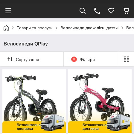
Товари та послуги
Велосипеди двоколісні дитячі
Вел
Велосипеди QPlay
Сортування
0
Фільтри