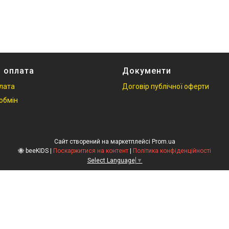
і оплата
Документи
плата
Договір публічної оферти
обмін
Сайт створений на маркетплейсі
Prom.ua
🐝 beeKIDS |
Поскаржитися на контент
|
Політика конфіденційності
Select Language
▼