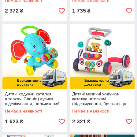
Немає в наявності
Немає в наявності
2 372
1 735
₴
₴
Дитячі ходунки каталки
Дитячі музичні ходунки-
штовхачі Слонік (музика,
каталка штовхачі
підсвічування, пальчиковий
(підсвічування, брязкальця,
лабіринт, на батарейках)
мелодії, сортер, шестерні)
Немає в наявності
Немає в наявності
S919
HB 0023
1 623
2 321
₴
₴