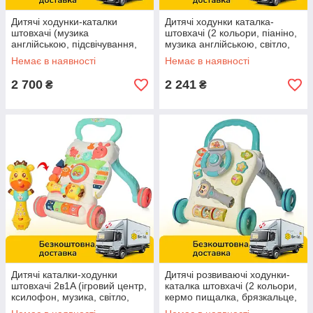
Дитячі ходунки-каталки
Дитячі ходунки каталка-
штовхачі (музика
штовхачі (2 кольори, піаніно,
англійською, підсвічування,
музика англійською, світло,
сортер) K1-pink Рожеві
на батарейках) QX-91159E
Немає в наявності
Немає в наявності
2 700
2 241
₴
₴
Дитячі каталки-ходунки
Дитячі розвиваючі ходунки-
штовхачі 2в1A (ігровий центр,
каталка штовхачі (2 кольори,
ксилофон, музика, світло,
кермо пищалка, брязкальце,
шестерні, пищалка) 2018-7
музика, світло) 698-62-63