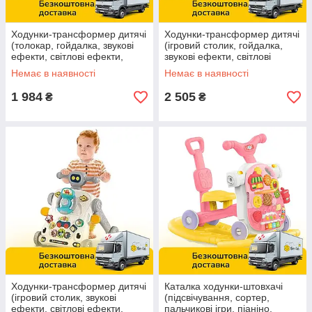
Ходунки-трансформер дитячі
Ходунки-трансформер дитячі
(толокар, гойдалка, звукові
(ігровий столик, гойдалка,
ефекти, світлові ефекти,
звукові ефекти, світлові
сортер) 6041
ефекти, сортер) 6038
Немає в наявності
Немає в наявності
1 984
2 505
₴
₴
Ходунки-трансформер дитячі
Каталка ходунки-штовхачі
(ігровий столик, звукові
(підсвічування, сортер,
ефекти, світлові ефекти,
пальчикові ігри, піаніно,