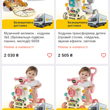
Музичний килимок - ходунки
Ходунки-трансформер дитячі
3в1 (брязкальця-підвіски,
(ігровий столик, гойдалка,
піаніно, мелодії) 6658
звукові ефекти, світлові
ефекти, сортер) 6036
Немає в наявності
Немає в наявності
2 030
2 505
₴
₴