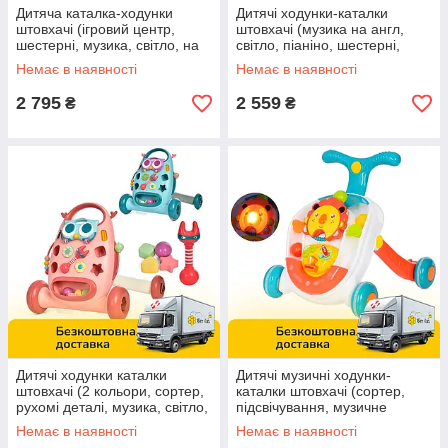
Дитяча каталка-ходунки
Дитячі ходунки-каталки
штовхачі (ігровий центр,
штовхачі (музика на англ,
шестерні, музика, світло, на
світло, піаніно, шестерні,
батарейках) 1208
рухомі деталі) HB 0014
Немає в наявності
Немає в наявності
2 795
2 559
₴
₴
Дитячі ходунки каталки
Дитячі музичні ходунки-
штовхачі (2 кольори, сортер,
каталки штовхачі (сортер,
рухомі деталі, музика, світло,
підсвічування, музичне
брязкальце) K5
брязкальце) HE0830
Немає в наявності
Немає в наявності