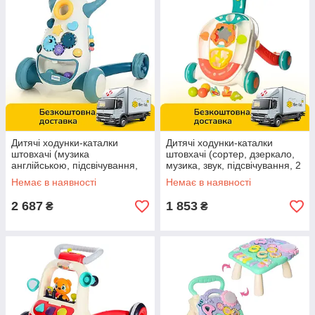
Дитячі ходунки-каталки
Дитячі ходунки-каталки
штовхачі (музика
штовхачі (сортер, дзеркало,
англійською, підсвічування,
музика, звук, підсвічування, 2
сортер) K1 Сині
режими, на батарейках) M
Немає в наявності
Немає в наявності
5478
2 687
1 853
₴
₴