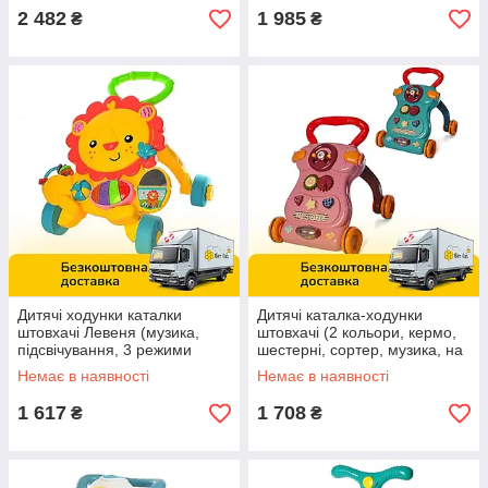
2 482
1 985
₴
₴
Дитячі ходунки каталки
Дитячі каталка-ходунки
штовхачі Левеня (музика,
штовхачі (2 кольори, кермо,
підсвічування, 3 режими
шестерні, сортер, музика, на
звуків, ноти, сміх) S918
батарейках) 689-1-2
Немає в наявності
Немає в наявності
1 617
1 708
₴
₴