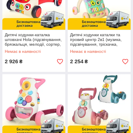
Дитячі ходунки-каталка
Дитячі ходунки каталки та
штовхачі Hola (підсвічування,
ігровий центр 2в1 (музика,
брязкальця, мелодії, сортер,
підсвічування, тріскачка,
шестерні) E8997
піаніно, шестерні, барабан)
Немає в наявності
Немає в наявності
S921
2 926
2 254
₴
₴