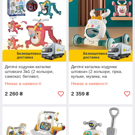
Дитячі ходунки-каталки
Дитячі каталка-ходунки
штовхачі 3в1 (2 кольори,
штовхач (2 кольори, гірка,
самокат, беговел,
кульки, музика, на
баскетбольне кільце, світло,
батарейках, підсвічування)
Немає в наявності
Немає в наявності
звук) A2018-8
6201B
2 260
2 359
₴
₴