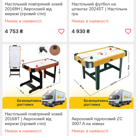
Настільний повітряний хокей
Настільний футбол на
20168H | Аерохокей від
штангах 20245T | Настільна
мережі (ігровий стіл)
гра
Немає в наявності
Немає в наявності
4 753
4 930
₴
₴
Настільний повітряний хокей
20168T | Аерохокей від
Аерохокей підлоговий ZC
мережі (ігровий стіл)
3007 A на ніжках
Немає в наявності
Немає в наявності