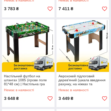
Немає в наявності
Немає в наявності
3 783
7 411
₴
₴
Настільний футбол на
Аерохокей підлоговий
штангах 1085 (ігрове поле
дерев'яний (шкала введення
81*48 см) | Настільна гра
рахунку, на ніжках та
батарейках) 2511
Немає в наявності
Немає в наявності
3 648
3 449
₴
₴