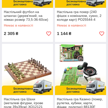
Настільний футбол на
Настільна гра покер (240
штангах (дерев'яний, на
фішок з номіналом, сукно, 2
ніжках розмір 73,5-36-60см)
колоди карт) PO25544-4
1073 + 1
Немає в наявності
Немає в наявності
2 305
1 144
₴
₴
Настільна гра Шахи
Настільна гра Казино (покер,
(металеві фігурки, ігрове
рулетка, кубики, карти,
поле 39х39см) XQ12121
фішки, полотно) 88130F