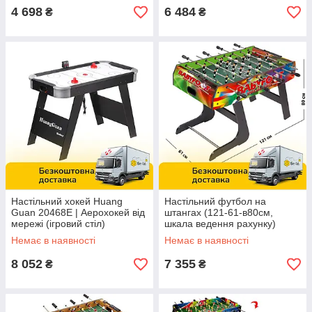
4 698
6 484
₴
₴
Настільний хокей Huang
Настільний футбол на
Guan 20468E | Аерохокей від
штангах (121-61-в80см,
мережі (ігровий стіл)
шкала ведення рахунку)
C1037B
Немає в наявності
Немає в наявності
8 052
7 355
₴
₴