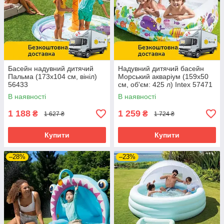
Басейн надувний дитячий
Надувний дитячий басейн
Пальма (173х104 см, вініл)
Морський акваріум (159х50
56433
см, об'єм: 425 л) Intex 57471
В наявності
В наявності
1 188
1 259
₴
₴
1 627 ₴
1 724 ₴
Купити
Купити
–28%
–23%