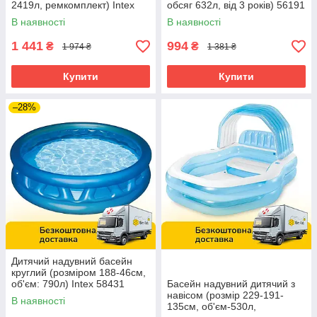
2419л, ремкомплект) Intex
обсяг 632л, від 3 років) 56191
28110 Синій
В наявності
В наявності
1 441
994
₴
₴
1 974 ₴
1 381 ₴
Купити
Купити
–28%
Дитячий надувний басейн
круглий (розміром 188-46см,
об'єм: 790л) Intex 58431
Басейн надувний дитячий з
навісом (розмір 229-191-
В наявності
135см, об'єм-530л,