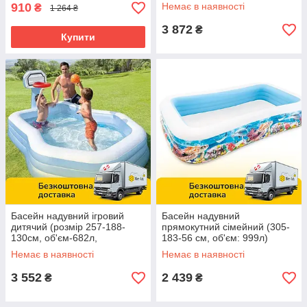
ремкомплект) Intex 57186
910
Немає в наявності
₴
1 264 ₴
3 872
₴
Купити
Басейн надувний ігровий
Басейн надувний
дитячий (розмір 257-188-
прямокутний сімейний (305-
130см, об'єм-682л,
183-56 см, об'єм: 999л)
ремкомплект) Intex 57183
Bestway 58485
Немає в наявності
Немає в наявності
3 552
2 439
₴
₴