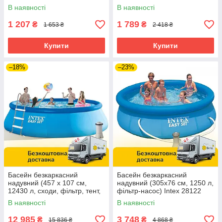
ремкомплект) Intex 57181
об'єм: 1050л, ремкомплект)
В наявності
В наявності
Intex 58484
1 207
1 789
₴
₴
1 653 ₴
2 418 ₴
Купити
Купити
–18%
–23%
Басейн безкаркасний
Басейн безкаркасний
надувний (457 х 107 см,
надувний (305х76 см, 1250 л,
12430 л, сходи, фільтр, тент,
фільтр-насос) Intex 28122
підстилка) Intex 26166 Синій
Синій
В наявності
В наявності
12 985
3 748
₴
₴
15 836 ₴
4 868 ₴