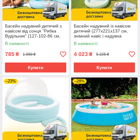
Басейн надувний дитячий з
Басейн надувний із навісом
навісом від сонця "Рибка
дитячий (277х221х137 см,
Вудільник" (127-102-86 см,
знімний навіс і надувна
об'єм 45 л.) Intex 58419
ванночка для ніг, 830 л)
В наявності
В наявності
57195
785
4 023
₴
₴
1 090 ₴
5 225 ₴
Купити
Купити
–23%
–28%