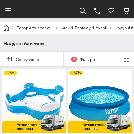
Товари та послуги
Intex & Bestway & Avenli
Надувні 
Надувні басейни
Сортування
0
Фільтри
–26%
–24%