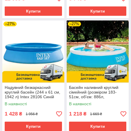
Купити
Купити
–27%
–27%
Надувний безкаркасний
Басейн наливний круглий
круглий басейн (244 х 61 см,
сімейний (розміром 183-
1942 л) Intex 28106 Синій
51см, об'єм: 886л,
ремкомплект) Intex 28101
В наявності
В наявності
1 428
1 218
₴
₴
1 956 ₴
1 669 ₴
Купити
Купити