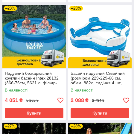
–23%
–25%
Надувний безкаркасний
Басейн надувний Сімейний
круглий басейн Intex 28132
(розміром 229-229-66 см,
(366-76см, 5621 л, фільтр-
об'єм: 882л, сидіння 4 шт.,
насос 230V) Синій
підсклянники 2 шт.) 56475
В наявності
В наявності
4 051
2 088
₴
₴
5 262 ₴
2 784 ₴
Купити
Купити
–27%
–28%