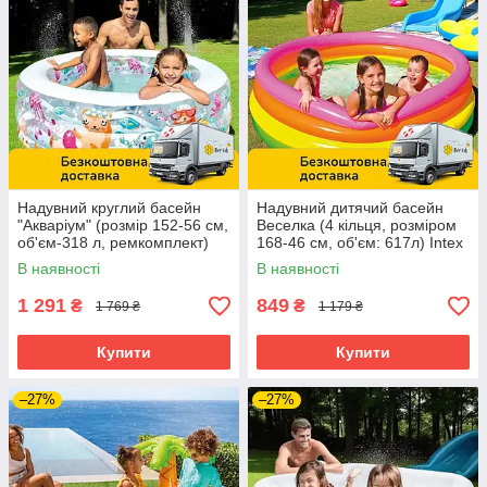
Надувний круглий басейн
Надувний дитячий басейн
"Акваріум" (розмір 152-56 см,
Веселка (4 кільця, розміром
об'єм-318 л, ремкомплект)
168-46 см, об'єм: 617л) Intex
Intex 58480
56441
В наявності
В наявності
1 291
849
₴
₴
1 769 ₴
1 179 ₴
Купити
Купити
–27%
–27%