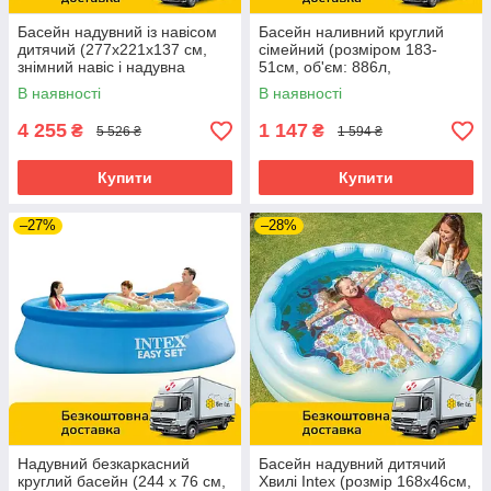
Басейн надувний із навісом
Басейн наливний круглий
дитячий (277х221х137 см,
сімейний (розміром 183-
знімний навіс і надувна
51см, об'єм: 886л,
ванночка для ніг, 830 л)
ремкомплект) Intex 28101
В наявності
В наявності
57195
4 255
1 147
₴
₴
5 526 ₴
1 594 ₴
Купити
Купити
–27%
–28%
Надувний безкаркасний
Басейн надувний дитячий
круглий басейн (244 х 76 см,
Хвилі Intex (розмір 168x46см,