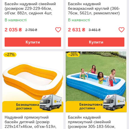
Басейн надувний сімейний
Басейн надувний
(розміром 229-229-66см,
безкаркасний круглий (366-
об'єм: 882л, сидіння 4шт,
76см, 5621л, ремкомплект)
підсклянники 2шт) Intex
Intex 28130 Блакитний
В наявності
В наявності
56475
2 035
2 631
₴
₴
2 750 ₴
3 461 ₴
Купити
Купити
–27%
–26%
Надувний прямокутний
Басейн надувний
басейн дитячий (розмір
прямокутний сімейний
229х147х46см, об'єм-519л,
(розміром 305-183-56см,