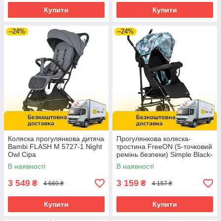
Купити
Купити
–24%
–24%
Коляска прогулянкова дитяча
Прогулянкова коляска-
Bambi FLASH M 5727-1 Night
тростина FreeON (5-точковий
Owl Сіра
ремінь безпеки) Simple Black-
Blue 8556 Чорно-блакитна
В наявності
В наявності
3 549
3 159
₴
₴
4 669 ₴
4 157 ₴
Купити
Купити