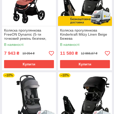
Коляска прогулянкова
Коляска прогулянкова
FreeON Dynamic (5-ти
Kinderkraft Mitzy Linen Beige
точковий ремінь безпеки,
Бежева
регул. підніжка) Рожева
В наявності
В наявності
7 943
11 580
₴
₴
10 054 ₴
12 866,67 ₴
Купити
Купити
–10%
–10%