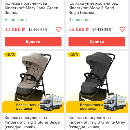
Коляска прогулянкова
Коляска універсальна 3в1
Kinderkraft Mitzy Jade Green
Kinderkraft Moov 2 Sand
Зелена
Beige Бежева
В наявності
В наявності
11 580
15 690
₴
₴
12 866,67 ₴
17 433,33 ₴
Купити
Купити
–10%
–10%
Коляска прогулянкова
Коляска прогулянкова
Kinderkraft Trig 3 Stone Beige
Kinderkraft Trig 3 Granite Grey
(складна, кошик,
(складна, кошик,