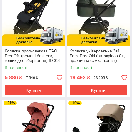
Коляска прогулянкова TAO
Коляска універсальна 3в1
FreeON (ремені безпеки,
Zack FreeON (автокрісло 0+,
кошик для зберігання) 82016
практична сумка, кошик)
Жовтий
81972 Оливкова
В наявності
В наявності
5 886
19 492
₴
₴
7 546 ₴
23 205 ₴
Купити
Купити
–21%
–10%