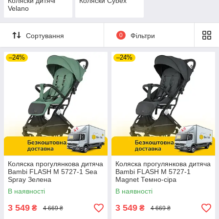
Коляски дитячі
Коляски Cybex
Velano
Сортування
0
Фільтри
–24%
–24%
Коляска прогулянкова дитяча
Коляска прогулянкова дитяча
Bambi FLASH M 5727-1 Sea
Bambi FLASH M 5727-1
Spray Зелена
Magnet Темно-сіра
В наявності
В наявності
3 549
3 549
₴
₴
4 669 ₴
4 669 ₴