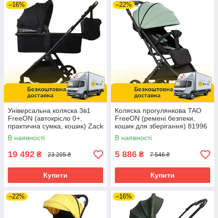
–16%
–22%
Універсальна коляска 3в1
Коляска прогулянкова TAO
FreeON (автокрісло 0+,
FreeON (ремені безпеки,
практична сумка, кошик) Zack
кошик для зберігання) 81996
Black 80685 Чорна
Зелена
В наявності
В наявності
19 492
5 886
₴
₴
23 205 ₴
7 546 ₴
Купити
Купити
–22%
–16%