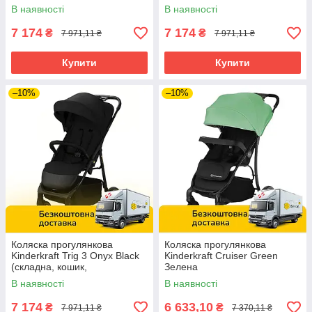
регулювання спинки та
регулювання спинки) Темно-
В наявності
В наявності
підніжки) Бежева
сіра
7 174
7 174
₴
₴
7 971,11 ₴
7 971,11 ₴
Купити
Купити
–10%
–10%
Коляска прогулянкова
Коляска прогулянкова
Kinderkraft Trig 3 Onyx Black
Kinderkraft Cruiser Green
(складна, кошик,
Зелена
регулювання спинки та
В наявності
В наявності
підніжки) Чорна
7 174
6 633,10
₴
₴
7 971,11 ₴
7 370,11 ₴