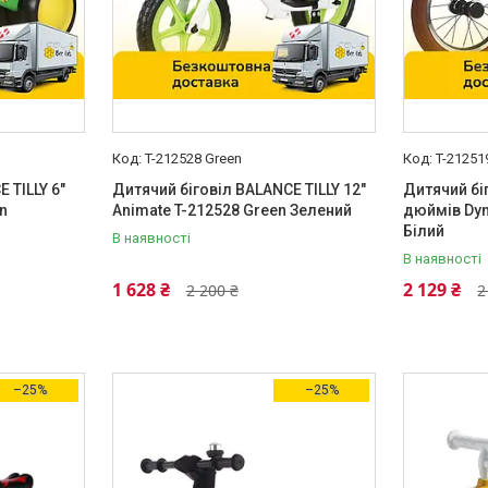
T-212528 Green
T-21251
 TILLY 6"
Дитячий біговіл BALANCE TILLY 12"
Дитячий бі
n
Animate T-212528 Green Зелений
дюймів Dyn
Білий
В наявності
В наявності
1 628 ₴
2 129 ₴
2 200 ₴
2
–25%
–25%