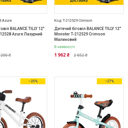
8 Azure
T-212529 Crimson
говіл BALANCE TILLY 12"
Дитячий біговіл BALANCE TILLY 12"
212528 Azure Лазурний
Monster T-212529 Crimson
Малиновий
В наявності
1 962 ₴
 200 ₴
2 652 ₴
–25%
–27%