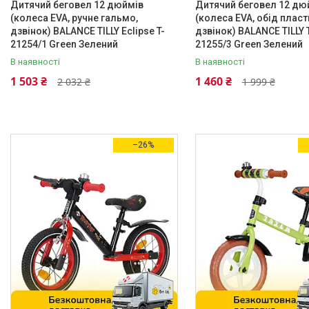
Алюмінієвий сплав
9
Дитячий беговел 12 дюймів
Дитячий беговел 12 дю
(колеса EVA, ручне гальмо,
(колеса EVA, обід пласт
Вуглецева сталь
18
дзвінок) BALANCE TILLY Eclipse T-
дзвінок) BALANCE TILLY 
21254/1 Green Зелений
21255/3 Green Зелений
Пластик
11
В наявності
В наявності
Діаметр колеса/диска
1 503 ₴
1 460 ₴
2 032 ₴
1 999 ₴
12"
55
14"
7
–26%
6"
4
Надувні колеса
Немає
23
Так
43
Кількість коліс беговела
2
70
4
11