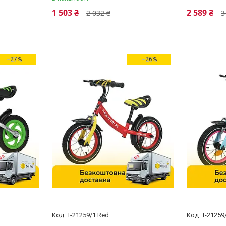
1 503 ₴
2 589 ₴
2 032 ₴
3
–27%
–26%
T-21259/1 Red
T-21259