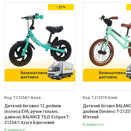
Товари зі знижками
27
–26%
Виробник
Tilly
81
Країна виробник
Китай
80
Вікова група
Від 1 року
14
Від 2 років
26
Від 3 років
37
От 2 до 4 лет
1
T-21254/1 Azure
T-212519 Green
Колір
Дитячий беговел 12 дюймів
Дитячий біговіл BALANCE
Блакитний
6
(колеса EVA, ручне гальмо,
дюймів Dynamic T-2125
дзвінок) BALANCE TILLY Eclipse T-
М'ятний
Білий
7
21254/1 Azure Бірюзовий
В наявності
В наявності