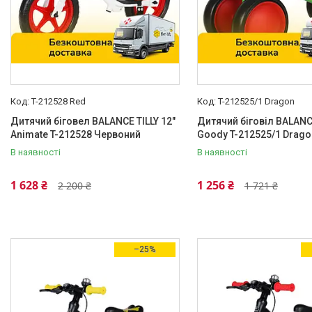
T-212528 Red
T-212525/1 Dragon
Дитячий біговел BALANCE TILLY 12"
Дитячий біговіл BALANCE
Animate T-212528 Червоний
Goody T-212525/1 Drago
В наявності
В наявності
1 628 ₴
1 256 ₴
2 200 ₴
1 721 ₴
–25%