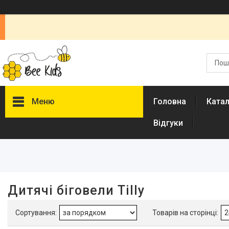
Меню
Головна
Ката
Відгуки
Фільтри
Ціна
Наявність
Дитячі біговели Tilly
В наявності
27
Акція