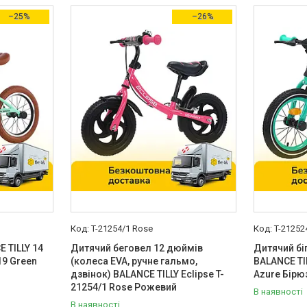
–25%
–26%
T-21254/1 Rose
T-21252
 TILLY 14
Дитячий беговел 12 дюймів
Дитячий бі
19 Green
(колеса EVA, ручне гальмо,
BALANCE TI
дзвінок) BALANCE TILLY Eclipse T-
Azure Бірю
21254/1 Rose Рожевий
В наявності
В наявності