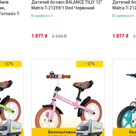
ймів
Дитячий біговіл BALANCE TILLY 12"
Дитячий бі
ик,
Matrix T-21259/1 Red Червоний
Matrix T-21
Tornado T-
В наявності
В наявності
1 877 ₴
1 877 ₴
2 536 ₴
2
–27%
–27%