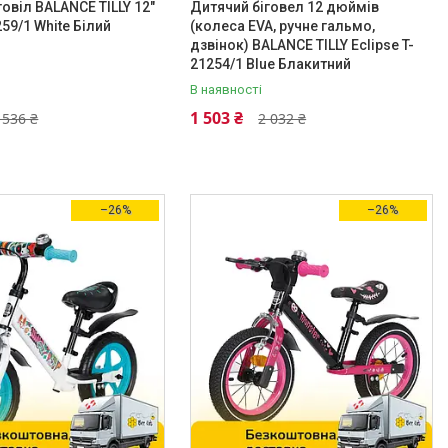
говіл BALANCE TILLY 12"
Дитячий біговел 12 дюймів
259/1 White Білий
(колеса EVA, ручне гальмо,
дзвінок) BALANCE TILLY Eclipse T-
21254/1 Blue Блакитний
В наявності
1 503 ₴
 536 ₴
2 032 ₴
–26%
–26%