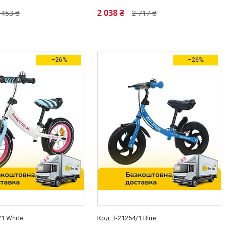
2 038 ₴
 453 ₴
2 717 ₴
–26%
–26%
/1 White
T-21254/1 Blue