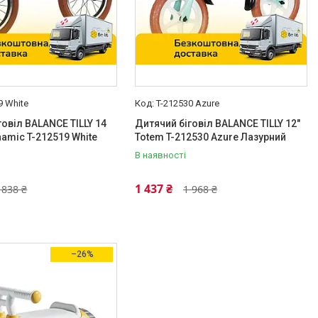
9 White
T-212530 Azure
говіл BALANCE TILLY 14
Дитячий біговіл BALANCE TILLY 12"
amic T-212519 White
Totem T-212530 Azure Лазурний
В наявності
1 437 ₴
 838 ₴
1 968 ₴
–26%