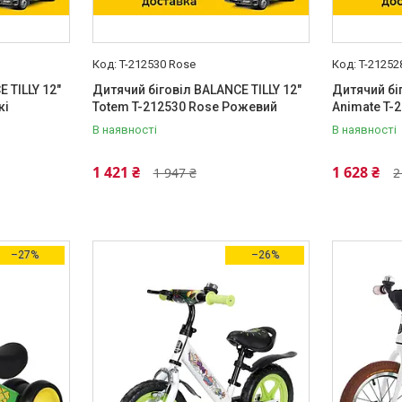
T-212530 Rose
T-21252
 TILLY 12"
Дитячий біговіл BALANCE TILLY 12"
Дитячий бі
кі
Totem T-212530 Rose Рожевий
Animate T-
В наявності
В наявності
1 421 ₴
1 628 ₴
1 947 ₴
2
–27%
–26%