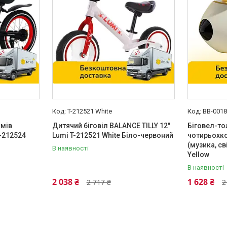
T-212521 White
BB-0018
ймів
Дитячий біговіл BALANCE TILLY 12"
Біговел-т
T-212524
Lumi T-212521 White Біло-червоний
чотирьохко
(музика, св
В наявності
Yellow
В наявності
2 038 ₴
1 628 ₴
2 717 ₴
2