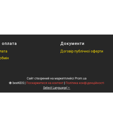
і оплата
Документи
плата
Договір публічної оферти
обмін
Сайт створений на маркетплейсі
Prom.ua
🐝 beeKIDS |
Поскаржитися на контент
|
Політика конфіденційності
Select Language
▼