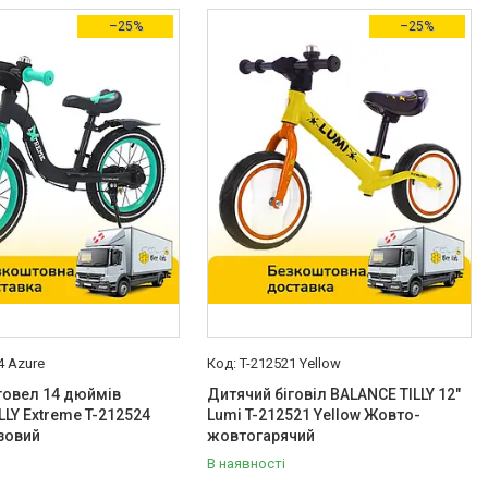
–25%
–25%
4 Azure
T-212521 Yellow
говел 14 дюймів
Дитячий біговіл BALANCE TILLY 12"
LLY Extreme T-212524
Lumi T-212521 Yellow Жовто-
зовий
жовтогарячий
В наявності