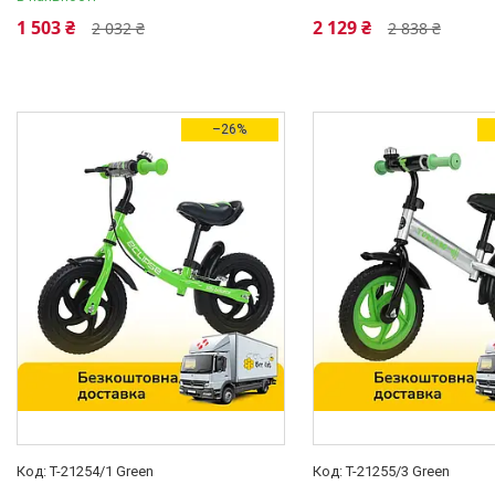
Бірюзовий
4
1 503 ₴
2 129 ₴
2 032 ₴
2 838 ₴
Жовтий
11
Зелений
8
Ще 8
–26%
Стан
Нове
74
Підлога
Для дівчаток
8
Для хлопчиків
3
Унісекс
70
Тип амортизації
Без амортизації
56
Матеріал виготовлення рами
T-21254/1 Green
T-21255/3 Green