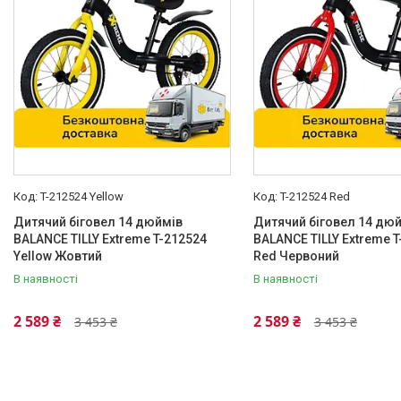
T-212524 Yellow
T-212524 Red
Дитячий біговел 14 дюймів
Дитячий біговел 14 дю
BALANCE TILLY Extreme T-212524
BALANCE TILLY Extreme 
Yellow Жовтий
Red Червоний
В наявності
В наявності
2 589 ₴
2 589 ₴
3 453 ₴
3 453 ₴