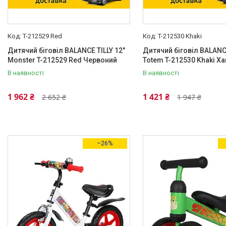
T-212529 Red
T-212530 Khaki
Каталог
Дитячий біговіл BALANCE TILLY 12"
Дитячий біговіл BALANCE
Новинки
Monster T-212529 Red Червоний
Totem T-212530 Khaki Ха
В наявності
В наявності
Доставка і оплата
Повернення і обмін
1 962 ₴
1 421 ₴
2 652 ₴
1 947 ₴
Документи
Відгуки
–26%
Контакти