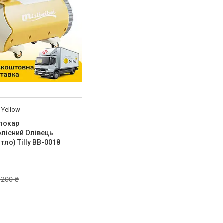
 Yellow
олокар
лісний Олівець
ітло) Tilly BB-0018
 200 ₴