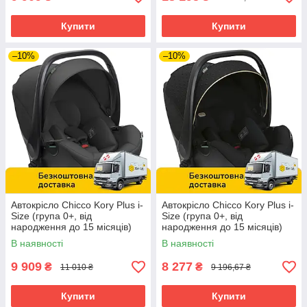
Купити
Купити
–10%
–10%
Автокрісло Chicco Kory Plus i-
Автокрісло Chicco Kory Plus i-
Size (група 0+, від
Size (група 0+, від
народження до 15 місяців)
народження до 15 місяців)
Чорне
Чорне
В наявності
В наявності
9 909
8 277
₴
₴
11 010 ₴
9 196,67 ₴
Купити
Купити