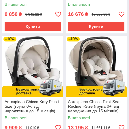
Isofix) Сіре
В наявності
В наявності
8 858
16 676
₴
₴
9 842,22 ₴
18 528,89 ₴
Купити
Купити
–10%
–10%
Автокрісло Chicco Kory Plus i-
Автокрісло Chicco First-Seat
Size (група 0+, від
Recline i-Size (група 0+, від
народження до 15 місяців)
народження до 15 місяців)
Бежеве
Бежеве
В наявності
В наявності
9 909
13 195
₴
₴
11 010 ₴
14 661,11 ₴