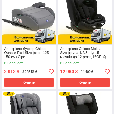
Автокрісло-бустер Chicco
Автокрісло Chicco Mokita i-
Quasar Fix i-Size (зріст 125-
Size (група 1/2/3, від 15
150 см) Сіре
місяців до 12 років, ISOFIX)
Чорне
В наявності
В наявності
2 912
12 960
₴
₴
3 235,56 ₴
14 400 ₴
Купити
Купити
–10%
–10%