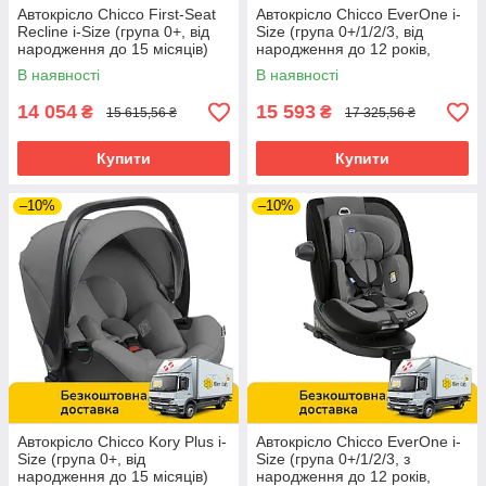
Автокрісло Chicco First-Seat
Автокрісло Chicco EverOne i-
Recline i-Size (група 0+, від
Size (група 0+/1/2/3, від
народження до 15 місяців)
народження до 12 років,
Чорне
Isofix) Чорне
В наявності
В наявності
14 054
15 593
₴
₴
15 615,56 ₴
17 325,56 ₴
Купити
Купити
–10%
–10%
Автокрісло Chicco Kory Plus i-
Автокрісло Chicco EverOne i-
Size (група 0+, від
Size (група 0+/1/2/3, з
народження до 15 місяців)
народження до 12 років,