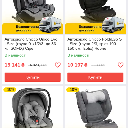
Автокрісло Chicco Unico Evo
Автокрісло Chicco Fold&Go S
i-Size (група 0+/1/2/3, до 36
i-Size (група 2/3, зріст 100-
кг, ISOFIX) Сіре
150 см, Isofix) Чорне
В наявності
В наявності
15 141
10 197
₴
₴
16 823,33 ₴
11 330 ₴
Купити
Купити
–10%
–10%