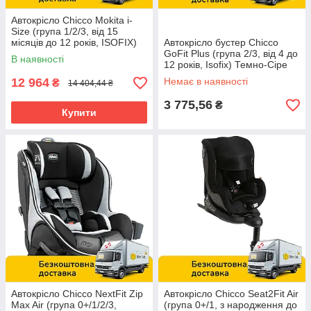
Автокрісло Chicco Mokita i-
Size (група 1/2/3, від 15
місяців до 12 років, ISOFIX)
Автокрісло бустер Chicco
Сіре
GoFit Plus (група 2/3, від 4 до
В наявності
12 років, Isofix) Темно-Сіре
12 964
Немає в наявності
₴
14 404,44 ₴
3 775,56
₴
Купити
Автокрісло Chicco NextFit Zip
Автокрісло Chicco Seat2Fit Air
Max Air (група 0+/1/2/3,
(група 0+/1, з народження до