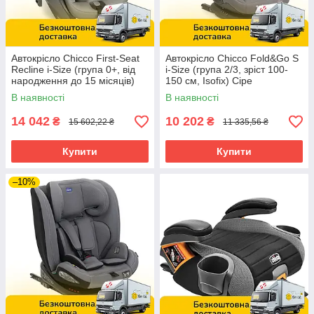
Автокрісло Chicco First-Seat
Автокрісло Chicco Fold&Go S
Recline i-Size (група 0+, від
i-Size (група 2/3, зріст 100-
народження до 15 місяців)
150 см, Isofix) Сіре
Сіре
В наявності
В наявності
14 042
10 202
₴
₴
15 602,22 ₴
11 335,56 ₴
Купити
Купити
–10%