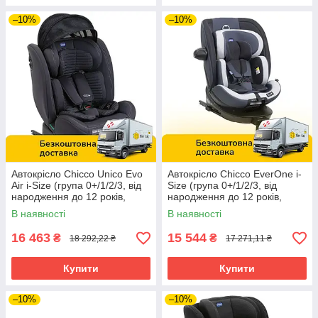
–10%
–10%
Автокрісло Chicco Unico Evo
Автокрісло Chicco EverOne i-
Air i-Size (група 0+/1/2/3, від
Size (група 0+/1/2/3, від
народження до 12 років,
народження до 12 років,
регулювання спинки) Сіре
Isofix) Синє
В наявності
В наявності
16 463
15 544
₴
₴
18 292,22 ₴
17 271,11 ₴
Купити
Купити
–10%
–10%