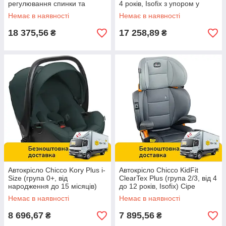
регулювання спинки та
4 років, Isofix з упором у
підголівника) Чорне
підлогу, поворот 360°) Чорне
Немає в наявності
Немає в наявності
18 375,56
17 258,89
₴
₴
Автокрісло Chicco Kory Plus i-
Автокрісло Chicco KidFit
Size (група 0+, від
ClearTex Plus (група 2/3, від 4
народження до 15 місяців)
до 12 років, Isofix) Сіре
Зелене
Немає в наявності
Немає в наявності
8 696,67
7 895,56
₴
₴