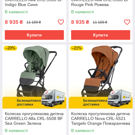
Indigo Blue Синя
Rouge Pink Рожева
В наявності
В наявності
8 935
8 935
₴
₴
11 169 ₴
11 169 ₴
Купити
Купити
–20%
–21%
Коляска прогулянкова дитяча
Коляска прогулянкова дитяча
CARRELLO Alfa CRL-5508 BF
CARRELLO Nova CRL-5521
Sea Green Зелена
Tangelo Orange Помаранчева
В наявності
В наявності