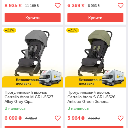
8 935
6 369
₴
₴
11 169 ₴
8 063 ₴
Купити
Купити
–21%
–21%
Прогулянковий візочок
Прогулянковий візочок
Carrello Atom M CRL-5527
Carrello Atom S CRL-5526
Alloy Grey Сіра
Antique Green Зелена
В наявності
В наявності
6 099
5 964
₴
₴
7 721 ₴
7 550 ₴