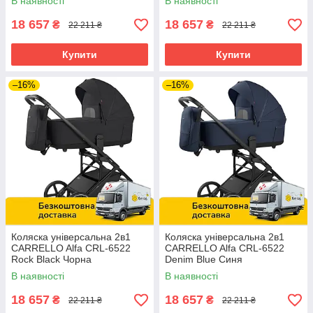
В наявності
В наявності
18 657
18 657
₴
₴
22 211 ₴
22 211 ₴
Купити
Купити
–16%
–16%
Коляска універсальна 2в1
Коляска універсальна 2в1
CARRELLO Alfa CRL-6522
CARRELLO Alfa CRL-6522
Rock Black Чорна
Denim Blue Синя
В наявності
В наявності
18 657
18 657
₴
₴
22 211 ₴
22 211 ₴