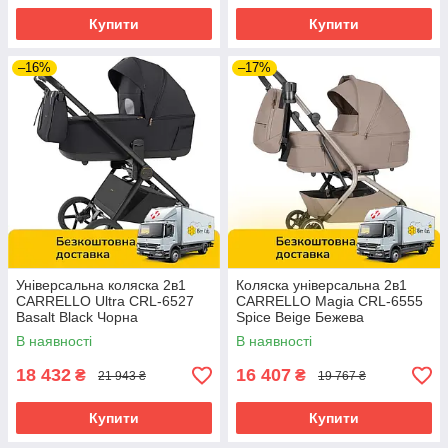
Купити
Купити
–16%
–17%
Універсальна коляска 2в1
Коляска універсальна 2в1
CARRELLO Ultra CRL-6527
CARRELLO Magia CRL-6555
Basalt Black Чорна
Spice Beige Бежева
В наявності
В наявності
18 432
16 407
₴
₴
21 943 ₴
19 767 ₴
Купити
Купити