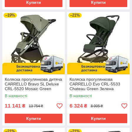
Купити
Купити
–19%
–21%
Коляска прогулянкова дитяча
Коляска прогулянкова
CARRELLO Bravo SL Deluxe
CARRELLO Evo CRL-5533
CRL-5520 Mosaic Green
Chateau Green Зелена
Зелена
В наявності
В наявності
11 141
6 324
₴
₴
13 754 ₴
8 005 ₴
Купити
Купити
–21%
–21%