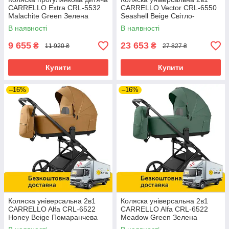
CARRELLO Extra CRL-5532
CARRELLO Vector CRL-6550
Malachite Green Зелена
Seashell Beige Світло-
бежевий
В наявності
В наявності
9 655
23 653
₴
₴
11 920 ₴
27 827 ₴
Купити
Купити
–16%
–16%
Коляска універсальна 2в1
Коляска універсальна 2в1
CARRELLO Alfa CRL-6522
CARRELLO Alfa CRL-6522
Honey Beige Помаранчева
Meadow Green Зелена