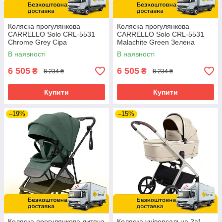
Коляска прогулянкова
Коляска прогулянкова
CARRELLO Solo CRL-5531
CARRELLO Solo CRL-5531
Chrome Grey Сіра
Malachite Green Зелена
В наявності
В наявності
6 505
6 505
₴
₴
8 234 ₴
8 234 ₴
Купити
Купити
–19%
–15%
Коляска прогулянкова дитяча
Коляска універсальна 2в1