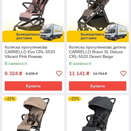
Коляска прогулянкова
Коляска прогулянкова дитяча
CARRELLO Evo CRL-5533
CARRELLO Bravo SL Deluxe
Vibrant Pink Рожева
CRL-5520 Desert Beige
Бежева
В наявності
В наявності
6 324
11 141
₴
₴
8 005 ₴
13 754 ₴
Купити
Купити
–21%
–21%