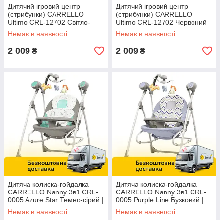
Дитячий ігровий центр
Дитячий ігровий центр
(стрибунки) CARRELLO
(стрибунки) CARRELLO
Ultimo CRL-12702 Світло-
Ultimo CRL-12702 Червоний
зелений (CRL-12702 Light
(CRL-12702 Coral Red)
Немає в наявності
Немає в наявності
Green)
2 009
2 009
₴
₴
Дитяча колиска-гойдалка
Дитяча колиска-гойдалка
CARRELLO Nanny 3в1 CRL-
CARRELLO Nanny 3в1 CRL-
0005 Azure Star Темно-сірий |
0005 Purple Line Бузковий |
Закачуючий центр
Закачуючий центр
Немає в наявності
Немає в наявності