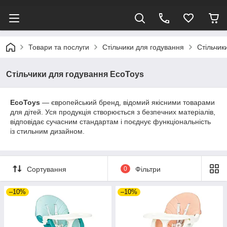
Товари та послуги
Стільчики для годування
Стільчик
Стільчики для годування EcoToys
EcoToys
— європейський бренд, відомий якісними товарами
для дітей. Уся продукція створюється з безпечних матеріалів,
відповідає сучасним стандартам і поєднує функціональність
із стильним дизайном.
Сортування
0
Фільтри
–10%
–10%