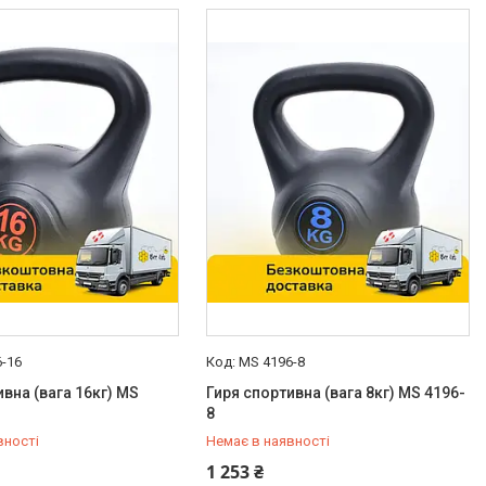
-16
MS 4196-8
ивна (вага 16кг) MS
Гиря спортивна (вага 8кг) MS 4196-
8
вності
Немає в наявності
-98-35
0 (800) 33-98-35
1 253 ₴