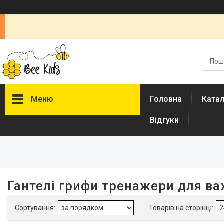
Меню
Головна
Ката
Відгуки
Фільтри
Ціна
Тип
Гантелі грифи тренажери для ва
Гиря
7
Колір