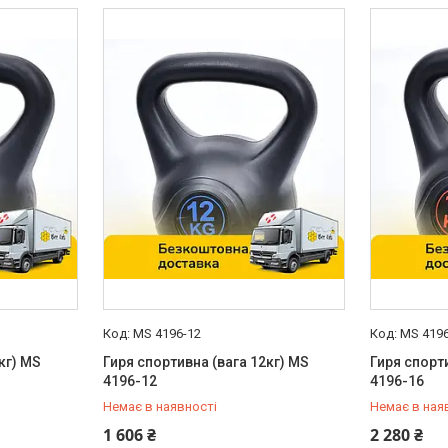
MS 4196-12
MS 4196
кг) MS
Гиря спортивна (вага 12кг) MS
Гиря спорт
4196-12
4196-16
Немає в наявності
Немає в ная
0 (800) 33-98-35
0 (800) 33
1 606 ₴
2 280 ₴