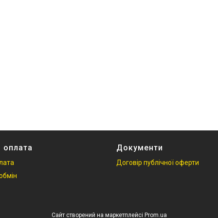
і оплата
Документи
плата
Договір публічної оферти
обмін
Сайт створений на маркетплейсі
Prom.ua