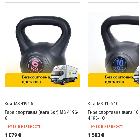
Чорний
7
Стан
Нове
7
Конструкція
Цілісна
7
Каталог
Новинки
Доставка і оплата
MS 4196-6
MS 4196-10
Повернення і обмін
Гиря спортивна (вага 6кг) MS 4196-
Гиря спортивна (вага 10
Документи
6
4196-10
Немає в наявності
Немає в наявності
Відгуки
0 (800) 33-98-35
0 (800) 33-98-35
1 079 ₴
1 503 ₴
Контакти