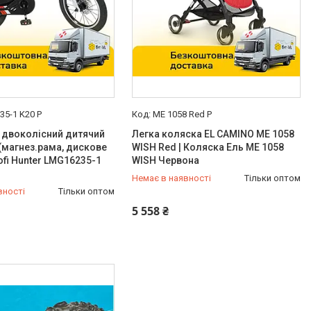
5-1 K20 P
ME 1058 Red P
 двоколісний дитячий
Легка коляска EL CAMINO ME 1058
(магнез.рама, дискове
WISH Red | Коляска Ель ME 1058
ofi Hunter LMG16235-1
WISH Червона
Немає в наявності
Тільки оптом
вності
Тільки оптом
-98-35
0 (800) 33-98-35
5 558 ₴