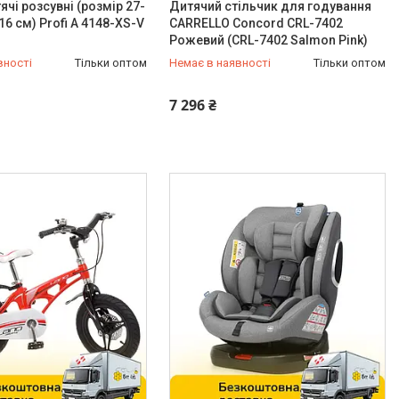
ячі розсувні (розмір 27-
Дитячий стільчик для годування
 16 см) Profi A 4148-XS-V
CARRELLO Concord CRL-7402
Рожевий (CRL-7402 Salmon Pink)
вності
Тільки оптом
Немає в наявності
Тільки оптом
-98-35
0 (800) 33-98-35
7 296 ₴