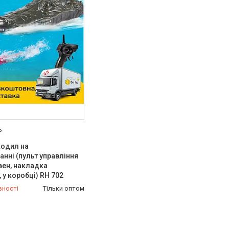
P
кодил на
анні (пульт управління
овен, накладка
 у коробці) RH 702
вності
Тільки оптом
-98-35