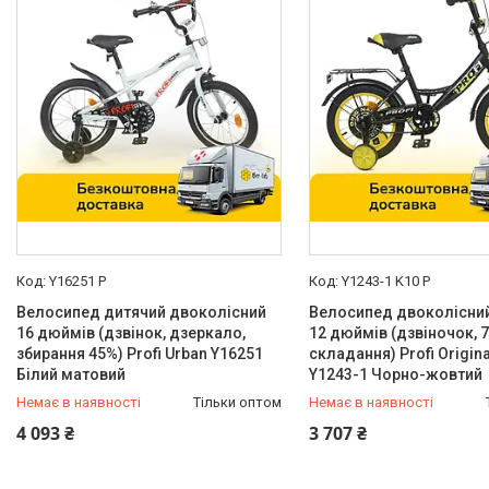
Варіанти управління
З кабіни водія
8
Радіокерування (пульт ДК)
4
Передачі
1 швидкість назад
8
2 скорости вперед
3
Захисний бампер
Спереду
2
Y16251 P
Y1243-1 K10 P
Марка
Велосипед дитячий двоколісний
Велосипед двоколісни
16 дюймів (дзвінок, дзеркало,
12 дюймів (дзвіночок, 
BMW
1
збирання 45%) Profi Urban Y16251
складання) Profi Origina
Білий матовий
Mercedes-Benz
2
Y1243-1 Чорно-жовтий
Немає в наявності
Тільки оптом
Немає в наявності
Toyota
1
0 (800) 33-98-35
0 (800) 33-98-35
4 093 ₴
3 707 ₴
Стан
Нове
61