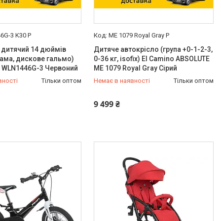
6G-3 K30 P
ME 1079 Royal Gray P
 дитячий 14 дюймів
Дитяче автокрісло (група +0-1-2-3,
рама, дискове гальмо)
0-36 кг, isofix) El Camino ABSOLUTE
ity WLN1446G-3 Червоний
ME 1079 Royal Gray Сірий
вності
Тільки оптом
Немає в наявності
Тільки оптом
-98-35
0 (800) 33-98-35
9 499 ₴