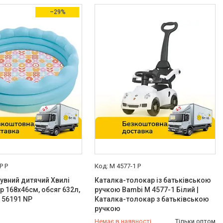
–29%
P P
M 4577-1 P
увний дитячий Хвилі
Каталка-толокар із батьківською
ір 168x46см, обсяг 632л,
ручкою Bambi M 4577-1 Білий |
) 56191 NP
Каталка-толокар з батьківською
ручкою
Немає в наявності
Тільки оптом