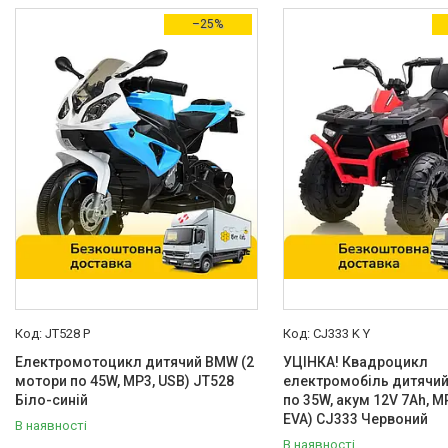
–25%
Наявність
В наявності
4
Акція
Товари зі знижками
4
Виробник
BMW
2
Bambi
10
Barbie
1
Best Scooter
5
JT528 P
CJ333 K Y
Bestway
2
Електромотоцикл дитячий BMW (2
УЦІНКА! Квадроцикл
Ще 9
мотори по 45W, MP3, USB) JT528
електромобіль дитячий
Біло-синій
по 35W, акум 12V 7Ah, M
Країна виробник
EVA) CJ333 Червоний
В наявності
В наявності