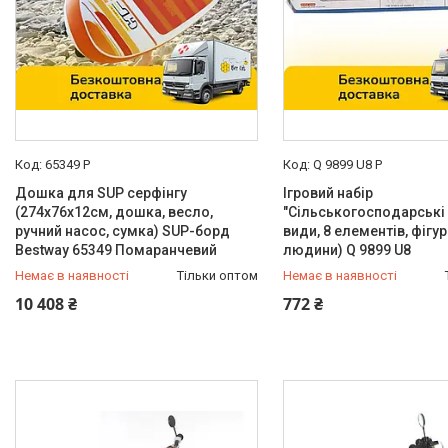
Кількість місць в електро-/
бензомобиле
1
8
2
4
Матеріал сидіння і спинки
65349 P
Q 9899 U8 P
Пластик
1
Дошка для SUP серфінгу
Ігровий набір
Штучна шкіра
10
(274х76х12см, дошка, весло,
"Сільськогосподарські 
ручний насос, сумка) SUP-борд
види, 8 елементів, фігу
Матеріал корпусу
Bestway 65349 Помаранчевий
людини) Q 9899 U8
Немає в наявності
Металл
1
Тільки оптом
Немає в наявності
0 (800) 33-98-35
0 (800) 33-98-35
10 408 ₴
772 ₴
Пластик
11
Матеріал коліс
EVA
12
Полиуретан
2