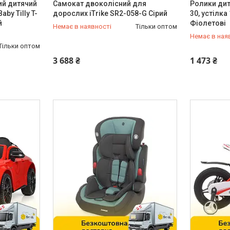
ий дитячий
Самокат двоколісний для
Ролики дит
aby Tilly T-
дорослих iTrike SR2-058-G Сірий
30, устілка
й
Фіолетові
Немає в наявності
Тільки оптом
Немає в ная
Тільки оптом
0 (800) 33-98-35
0 (800) 33
3 688 ₴
1 473 ₴