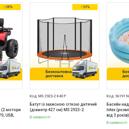
–38%
–33%
MS 2923-2 K40 P
56191 N
Батут із захисною сіткою дитячий
Басейн над
 (2 мотори
(діаметр 427 см) MS 2923-2
Intex (розм
P3, USB,
від 3 років
В наявності
В наявності