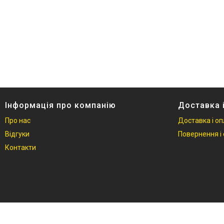
Індикатор заряду акумулятора
Так
4
Зарядний пристрій
Так
11
Тип коляски
Прогулянкова
1
Інформація про компанію
Доставка 
Універсальна/комбінована
1
Про нас
Доставка і о
Кількість блоків
Відгуки
Повернення і 
Контакти
1 (Для однієї дитини)
2
Механізм складання
Книжка
2
Кількість точок опори
Чотири точки
2