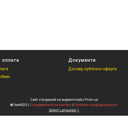
і оплата
Документи
плата
Договір публічної оферти
обмін
Сайт створений на маркетплейсі
Prom.ua
🐝 beeKIDS |
Поскаржитися на контент
|
Політика конфіденційності
Select Language
▼