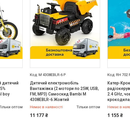
M 4308EBLR-6 P
RH 702 
й дитячий
Дитячий електромобіль
Катер-Кро
75%
Вантажівка (2 мотори по 25W, USB,
радіокерув
l boy
FM, MP3) Самоскид Bambi M
2.4 GHz, ч
4308EBLR-6 Жовтий
крокодила,
Тільки оптом
Немає в наявності
Тільки оптом
Немає в ная
0 (800) 33-98-35
0 (800) 33
11 177 ₴
1 155 ₴