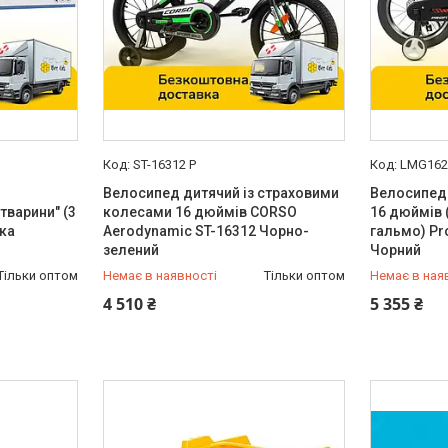
ST-16312 P
LMG1623
Велосипед дитячий із страховими
Велосипед
тварини" (3
колесами 16 дюймів CORSO
16 дюймів 
рка
Aerodynamic ST-16312 Чорно-
гальмо) Pr
зелений
Чорний
Тільки оптом
Немає в наявності
Тільки оптом
Немає в ная
0 (800) 33-98-35
0 (800) 33
4 510 ₴
5 355 ₴