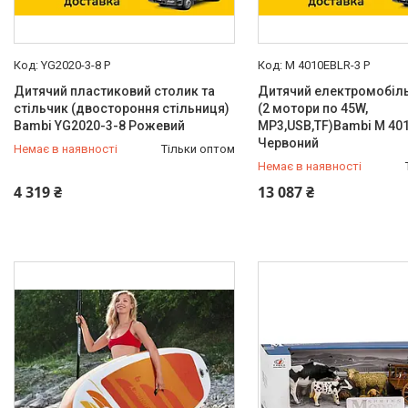
MP3-роз'єм
11
Амортизатор
17
YG2020-3-8 P
M 4010EBLR-3 P
Дитячий пластиковий столик та
Дитячий електромобіл
Відкриваються дверцята
6
стільчик (двостороння стільниця)
(2 мотори по 45W,
Bambi YG2020-3-8 Рожевий
MP3,USB,TF)Bambi M 40
Гальма
6
Червоний
Немає в наявності
Тільки оптом
Ще 12
Немає в наявності
0 (800) 33-98-35
0 (800) 33-98-35
4 319 ₴
13 087 ₴
Колір
Блакитний
3
Білий
5
Бірюзовий
2
Жовтий
3
Зелений
1
Ще 8