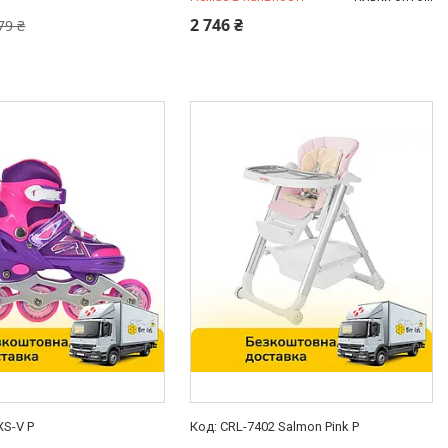
0 (800) 33-98-35
2 746 ₴
79 ₴
XS-V P
CRL-7402 Salmon Pink P