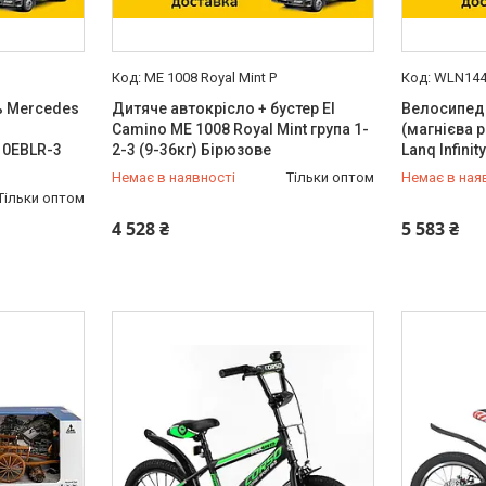
ME 1008 Royal Mint P
WLN144
ь Mercedes
Дитяче автокрісло + бустер El
Велосипед
Camino ME 1008 Royal Mint група 1-
(магнієва 
10EBLR-3
2-3 (9-36кг) Бірюзове
Lanq Infin
Немає в наявності
Тільки оптом
Немає в ная
Тільки оптом
0 (800) 33-98-35
0 (800) 33
4 528 ₴
5 583 ₴