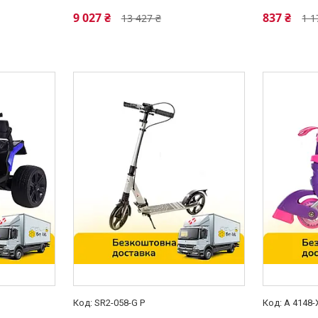
9 027 ₴
837 ₴
13 427 ₴
1 1
SR2-058-G P
A 4148-