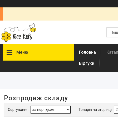
Меню
Головна
Ката
Відгуки
Фільтри
Ціна
Рівні регулювання висоти сидіння
Розпродаж складу
Кількість швидкостей