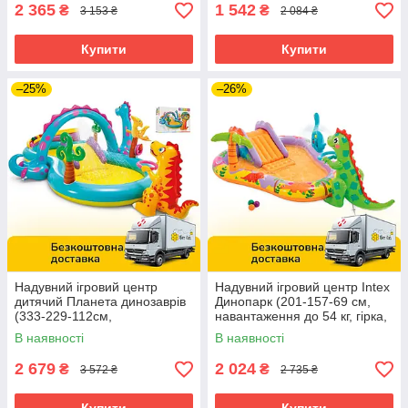
2 365
1 542
₴
₴
3 153 ₴
2 084 ₴
Купити
Купити
–25%
–26%
Надувний ігровий центр
Надувний ігровий центр Intex
дитячий Планета динозаврів
Динопарк (201-157-69 см,
(333-229-112см,
навантаження до 54 кг, гірка,
ремкомплект) Intex 57135
басейн 159 л) 56139 NP
В наявності
В наявності
2 679
2 024
₴
₴
3 572 ₴
2 735 ₴