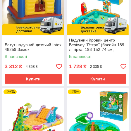
Надувний ігровий центр
Батут надувний дитячий Intex
Bestway "Ретро" (басейн 189
48259 Замок
л, гірка, 193-152-74 см,
пляжний м'яч, м'ячі ігрові 5
В наявності
В наявності
шт.)53164
3 312
1 728
₴
₴
4 358 ₴
2 335 ₴
Купити
Купити
–26%
–26%