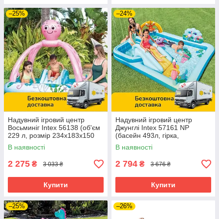
–25%
–24%
Надувний ігровий центр
Надувний ігровий центр
Восьминіг Intex 56138 (об'єм
Джунглі Intex 57161 NP
229 л, розмір 234х183х150
(басейн 493л, гірка,
см)
ремкомплект, 257-216-84см)
В наявності
В наявності
2 275
2 794
₴
₴
3 033 ₴
3 676 ₴
Купити
Купити
–25%
–26%