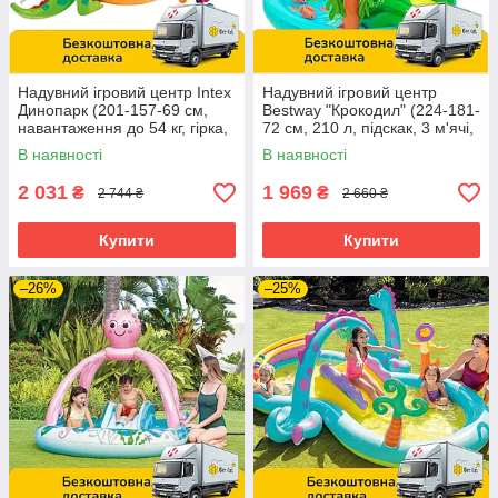
Надувний ігровий центр Intex
Надувний ігровий центр
Динопарк (201-157-69 см,
Bestway "Крокодил" (224-181-
навантаження до 54 кг, гірка,
72 см, 210 л, підскак, 3 м'ячі,
басейн 159 л) 56139
ремкомплект, 2 іграшки)
В наявності
В наявності
53166
2 031
1 969
₴
₴
2 744 ₴
2 660 ₴
Купити
Купити
–26%
–25%