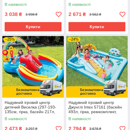
волейбол, бейсбол) Intex
6шт) Intex 57149
В наявності
В наявності
57147
3 038
2 671
₴
₴
3 998 ₴
3 562 ₴
Купити
Купити
–25%
–24%
Надувний ігровий центр
Надувний ігровий центр
дитячий Веселка (297-193-
Джунглі Intex 57161 (басейн
135см, гірка, басейн 217л,
493л, гірка, ремкомплект,
м'ячі 6шт) Intex 57453
257-216-84см)
В наявності
В наявності
2 473
2 794
₴
₴
3 297 ₴
3 676 ₴