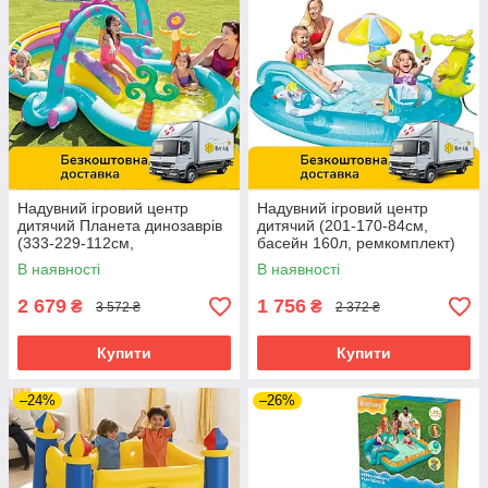
Надувний ігровий центр
Надувний ігровий центр
дитячий Планета динозаврів
дитячий (201-170-84см,
(333-229-112см,
басейн 160л, ремкомплект)
ремкомплект) Intex 57135
Intex 57165
В наявності
В наявності
2 679
1 756
₴
₴
3 572 ₴
2 372 ₴
Купити
Купити
–24%
–26%