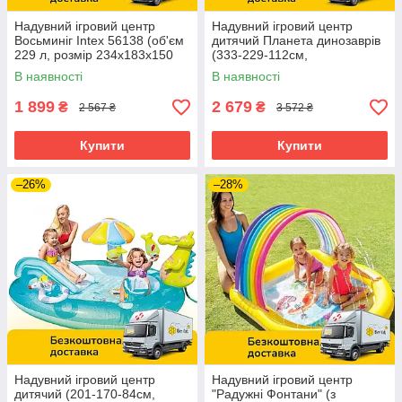
Надувний ігровий центр
Надувний ігровий центр
Восьминіг Intex 56138 (об'єм
дитячий Планета динозаврів
229 л, розмір 234х183х150
(333-229-112см,
см)
ремкомплект) Intex 57135
В наявності
В наявності
1 899
2 679
₴
₴
2 567 ₴
3 572 ₴
Купити
Купити
–26%
–28%
Надувний ігровий центр
Надувний ігровий центр
дитячий (201-170-84см,
"Радужні Фонтани" (з