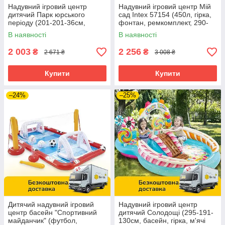
Надувний ігровий центр
Надувний ігровий центр Мій
дитячий Парк юрського
сад Intex 57154 (450л, гірка,
періоду (201-201-36см,
фонтан, ремкомплект, 290-
басейн 410л) Intex 56132
180-104см)
В наявності
В наявності
2 003
2 256
₴
₴
2 671 ₴
3 008 ₴
Купити
Купити
–24%
–25%
Дитячий надувний ігровий
Надувний ігровий центр
центр басейн "Спортивний
дитячий Солодощі (295-191-
майданчик" (футбол,
130см, басейн, гірка, м'ячі