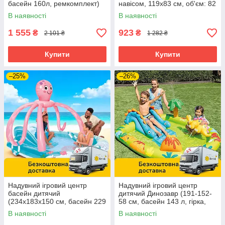
басейн 160л, ремкомплект)
навісом, 119х83 см, об'єм: 82
Intex 57165
л) Intex 57156
В наявності
В наявності
1 555
923
₴
₴
2 101 ₴
1 282 ₴
Купити
Купити
–25%
–26%
Надувний ігровий центр
Надувний ігровий центр
басейн дитячий
дитячий Динозавр (191-152-
(234х183х150 см, басейн 229
58 см, басейн 143 л, гірка,
л, гірка, душ) Intex 56138
ремкомплект) Intex 57166
В наявності
В наявності