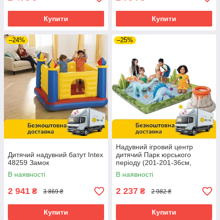
Купити
Купити
–24%
–25%
Надувний ігровий центр
Дитячий надувний батут Intex
дитячий Парк юрського
48259 Замок
періоду (201-201-36см,
басейн 410л) Intex 56132
В наявності
В наявності
2 941
2 237
₴
₴
3 869 ₴
2 982 ₴
Купити
Купити