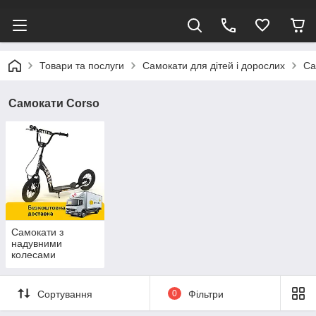
Товари та послуги
Самокати для дітей і дорослих
Са
Самокати Corso
Самокати з
надувними
колесами
Сортування
0
Фільтри