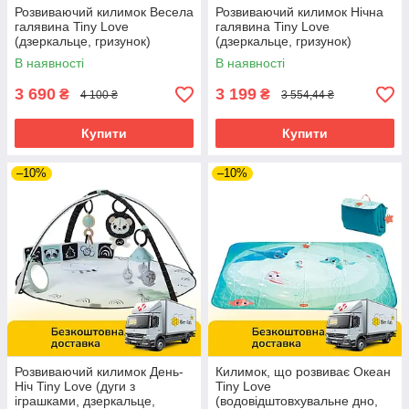
Розвиваючий килимок Весела
Розвиваючий килимок Нічна
галявина Tiny Love
галявина Tiny Love
(дзеркальце, гризунок)
(дзеркальце, гризунок)
1205200030
1206005830
В наявності
В наявності
3 690
3 199
₴
₴
4 100 ₴
3 554,44 ₴
Купити
Купити
–10%
–10%
Розвиваючий килимок День-
Килимок, що розвиває Океан
Ніч Tiny Love (дуги з
Tiny Love
іграшками, дзеркальце,
(водовідштовхувальне дно,