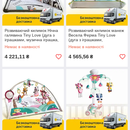
Розвиваючий килимок Нічна
Розвиваючий килимок манеж
галявина Tiny Love (дуга з
Весела Ферма Tiny Love
іграшками, музична іграшка,
(дуга з іграшками,
мелодії) 1205906830
дзеркальце, світло, звук)
Немає в наявності
Немає в наявності
1206606830
4 221,11
4 565,56
₴
₴