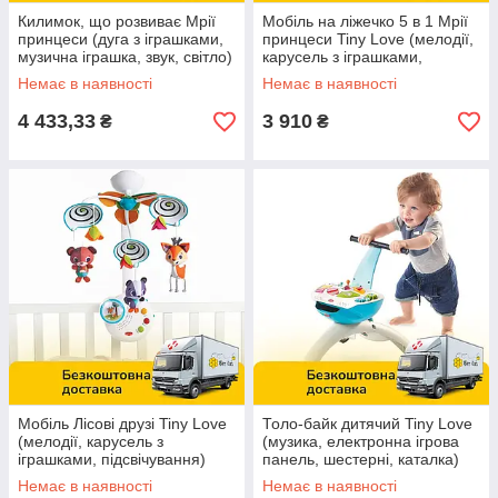
Килимок, що розвиває Мрії
Мобіль на ліжечко 5 в 1 Мрії
принцеси (дуга з іграшками,
принцеси Tiny Love (мелодії,
музична іграшка, звук, світло)
карусель з іграшками,
1205506830
підсвічування) 1305606830
Немає в наявності
Немає в наявності
4 433,33
3 910
₴
₴
Мобіль Лісові друзі Tiny Love
Толо-байк дитячий Tiny Love
(мелодії, карусель з
(музика, електронна ігрова
іграшками, підсвічування)
панель, шестерні, каталка)
1305106830
1900806730
Немає в наявності
Немає в наявності