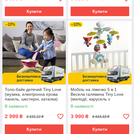
Купити
Купити
–10%
–10%
Толо-байк дитячий Tiny Love
Мобіль на ліжечко 5 в 1
(музика, електронна ігрова
Весела галявина Tiny Love
панель, шестерні, каталка)
(мелодії, карусель з
1901106730
іграшками, підсвічування)
В наявності
В наявності
1304806830
2 999
3 990
₴
₴
3 332,22 ₴
4 433,33 ₴
Купити
Купити