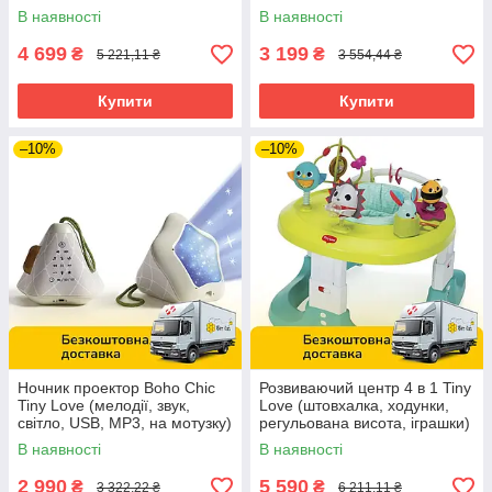
складаний) 1209206830
іграшка) 1207200030
В наявності
В наявності
4 699
3 199
₴
₴
5 221,11 ₴
3 554,44 ₴
Купити
Купити
–10%
–10%
Ночник проектор Boho Chic
Розвиваючий центр 4 в 1 Tiny
Tiny Love (мелодії, звук,
Love (штовхалка, ходунки,
світло, USB, MP3, на мотузку)
регульована висота, іграшки)
1306806830
1805000011
В наявності
В наявності
2 990
5 590
₴
₴
3 322,22 ₴
6 211,11 ₴