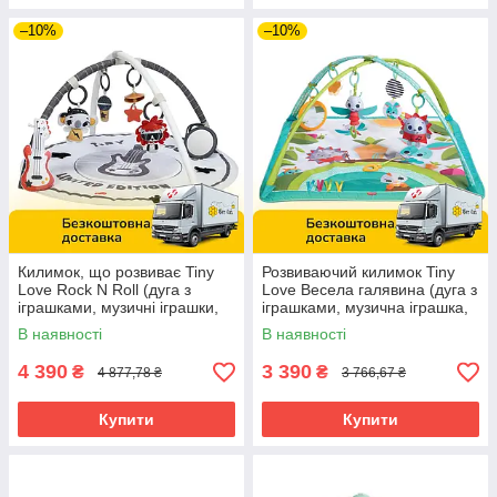
–10%
–10%
Килимок, що розвиває Tiny
Розвиваючий килимок Tiny
Love Rock N Roll (дуга з
Love Весела галявина (дуга з
іграшками, музичні іграшки,
іграшками, музична іграшка,
дзеркальце)
гризунок)
В наявності
В наявності
4 390
3 390
₴
₴
4 877,78 ₴
3 766,67 ₴
Купити
Купити