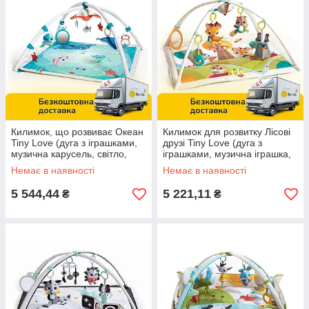
Килимок, що розвиває Океан
Килимок для розвитку Лісові
Tiny Love (дуга з іграшками,
друзі Tiny Love (дуга з
музична карусель, світло,
іграшками, музична іграшка,
подушка) 1207006830
звук, світло) 1205106830
Немає в наявності
Немає в наявності
5 544,44
5 221,11
₴
₴