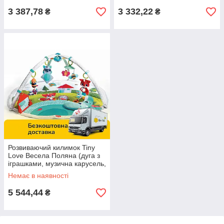
3 387,78
3 332,22
₴
₴
Розвиваючий килимок Tiny
Love Весела Поляна (дуга з
іграшками, музична карусель,
світло, подушка) 1205006830
Немає в наявності
5 544,44
₴