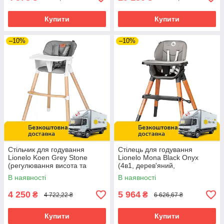
Купити
Купити
–10%
–10%
Стільчик для годування
Стілець для годування
Lionelo Koen Grey Stone
Lionelo Mona Black Onyx
(регулювання висота та
(4в1, дерев'яний,
підніжки) Сірий
регулювання висоти) Чорний
В наявності
В наявності
4 250
5 964
₴
₴
4 722,22 ₴
6 626,67 ₴
Купити
Купити