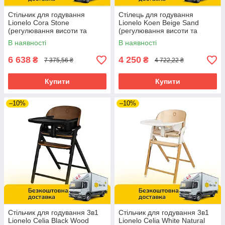
Стільчик для годування
Стілець для годування
Lionelo Cora Stone
Lionelo Koen Beige Sand
(регулювання висоти та
(регулювання висоти та
спинки, складаний) Сірий
підніжки) Бежевий
В наявності
В наявності
6 638
4 250
₴
₴
7 375,56 ₴
4 722,22 ₴
Купити
Купити
–10%
–10%
Стільчик для годування 3в1
Стільчик для годування 3в1
Lionelo Celia Black Wood
Lionelo Celia White Natural