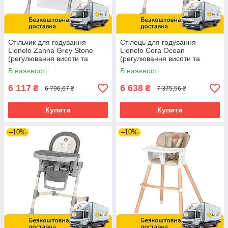
Стільчик для годування
Стілець для годування
Lionelo Zanna Grey Stone
Lionelo Cora Ocean
(регулювання висоти та
(регулювання висоти та
спинки, складаний) Сірий
спинки, складаний)
В наявності
В наявності
Блакитний
6 117
6 638
₴
₴
6 796,67 ₴
7 375,56 ₴
Купити
Купити
–10%
–10%