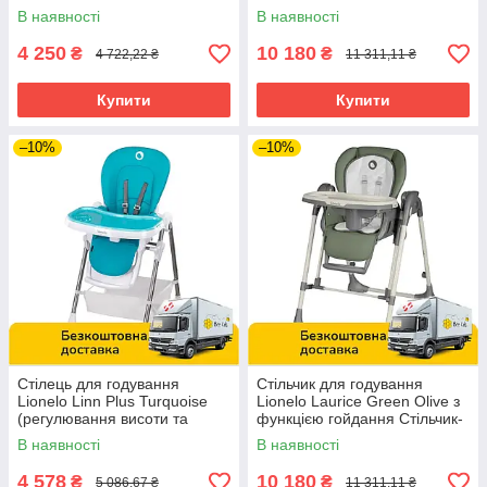
підніжки) Блакитний
гойдалка, шезлонг
В наявності
В наявності
4 250
10 180
₴
₴
4 722,22 ₴
11 311,11 ₴
Купити
Купити
–10%
–10%
Стілець для годування
Стільчик для годування
Lionelo Linn Plus Turquoise
Lionelo Laurice Green Olive з
(регулювання висоти та
функцією гойдання Стільчик-
спинки, складаний)
гойдалка, шезлонг
В наявності
В наявності
Блакитний
4 578
10 180
₴
₴
5 086,67 ₴
11 311,11 ₴