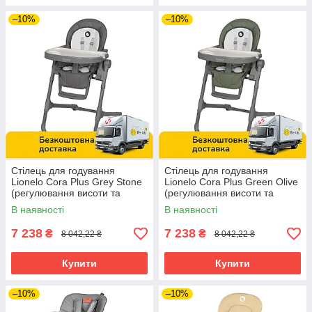
–10%
–10%
Стілець для годування
Стілець для годування
Lionelo Cora Plus Grey Stone
Lionelo Cora Plus Green Olive
(регулювання висоти та
(регулювання висоти та
спинки, складаний) Сірий
спинки, складаний) Зелений
В наявності
В наявності
7 238
7 238
₴
₴
8 042,22 ₴
8 042,22 ₴
Купити
Купити
–10%
–10%