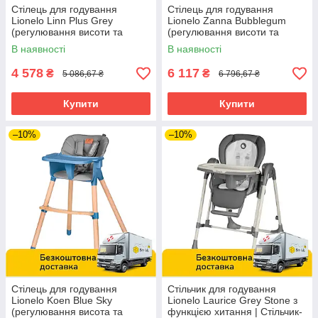
Стілець для годування
Стілець для годування
Lionelo Linn Plus Grey
Lionelo Zanna Bubblegum
(регулювання висоти та
(регулювання висоти та
спинки, складаний) Сірий
спинки, складаний) Рожевий
В наявності
В наявності
4 578
6 117
₴
₴
5 086,67 ₴
6 796,67 ₴
Купити
Купити
–10%
–10%
Стілець для годування
Стільчик для годування
Lionelo Koen Blue Sky
Lionelo Laurice Grey Stone з
(регулювання висота та
функцією хитання | Стільчик-