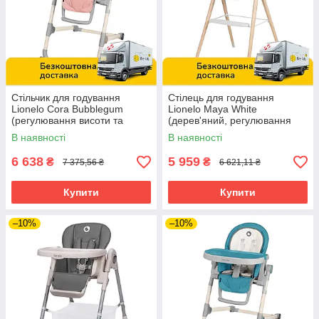
Стільчик для годування
Стілець для годування
Lionelo Cora Bubblegum
Lionelo Maya White
(регулювання висоти та
(дерев'яний, регулювання
спинки, складаний) Рожевий
висоти та спинки) Білий
В наявності
В наявності
6 638
5 959
₴
₴
7 375,56 ₴
6 621,11 ₴
Купити
Купити
–10%
–10%