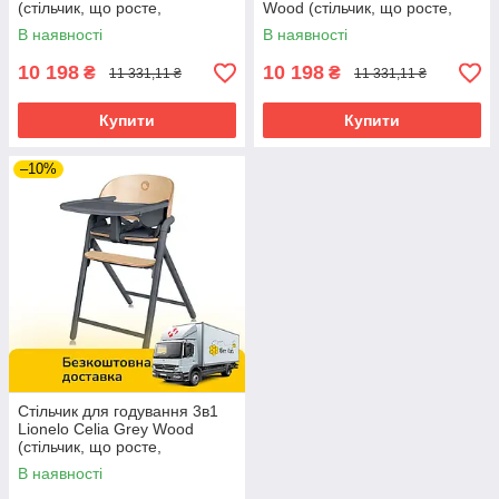
(стільчик, що росте,
Wood (стільчик, що росте,
дерев'яний, регулювання
дерев'яний, регулювання
В наявності
В наявності
висоти) Чорний
висоти) Білий
10 198
10 198
₴
₴
11 331,11 ₴
11 331,11 ₴
Купити
Купити
–10%
Стільчик для годування 3в1
Lionelo Celia Grey Wood
(стільчик, що росте,
дерев'яний, регулювання
В наявності
висоти) Сірий