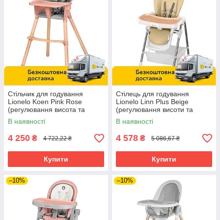
Стільчик для годування
Стілець для годування
Lionelo Koen Pink Rose
Lionelo Linn Plus Beige
(регулювання висота та
(регулювання висоти та
підніжки) Рожевий
спинки, складаний) Бежевий
В наявності
В наявності
4 250
4 578
₴
₴
4 722,22 ₴
5 086,67 ₴
Купити
Купити
–10%
–10%