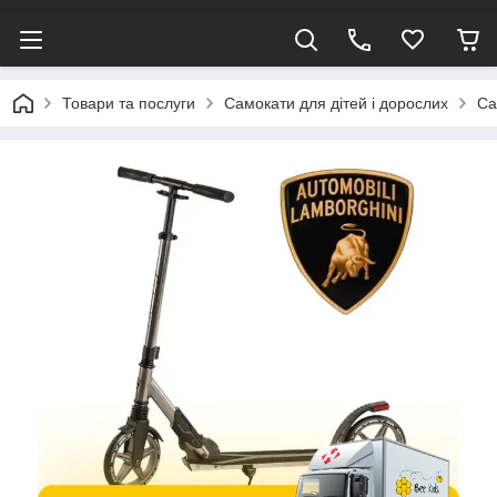
Товари та послуги
Самокати для дітей і дорослих
Са