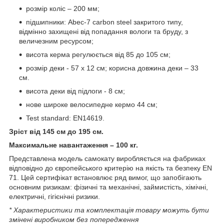
розмір коліс – 200 мм;
підшипники: Abec-7 carbon steel закритого типу,
відмінно захищені від попадання вологи та бруду, з
величезним ресурсом;
висота керма регулюється від 85 до 105 см;
розмір деки - 57 х 12 см; корисна довжина деки – 33
см.
висота деки від підлоги - 8 см;
нове широке велосипедне кермо 44 см;
Test standard: EN14619.
Зріст від 145 см до 195 см.
Максимальне навантаження – 100 кг.
Представлена модель самокату виробляється на фабриках
відповідно до європейського критерію на якість та безпеку EN
71. Цей сертифікат встановлює ряд вимог, що запобігають
основним ризикам: фізичні та механічні, займистість, хімічні,
електричні, гігієнічні ризики.
* Характеристики та комплектація товару можуть бути
змінені виробником без попередження