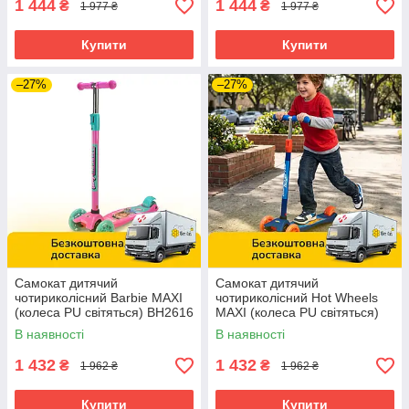
1 444
1 444
₴
₴
1 977 ₴
1 977 ₴
Купити
Купити
–27%
–27%
Самокат дитячий
Самокат дитячий
чотириколісний Barbie MAXI
чотириколісний Hot Wheels
(колеса PU світяться) BH2616
MAXI (колеса PU світяться)
BH2617
В наявності
В наявності
1 432
1 432
₴
₴
1 962 ₴
1 962 ₴
Купити
Купити