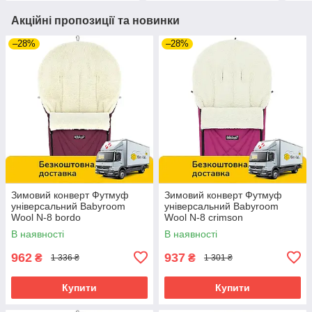
Акційні пропозиції та новинки
–28%
–28%
Зимовий конверт Футмуф
Зимовий конверт Футмуф
універсальний Babyroom
універсальний Babyroom
Wool N-8 bordo
Wool N-8 crimson
В наявності
В наявності
962
937
₴
₴
1 336 ₴
1 301 ₴
Купити
Купити