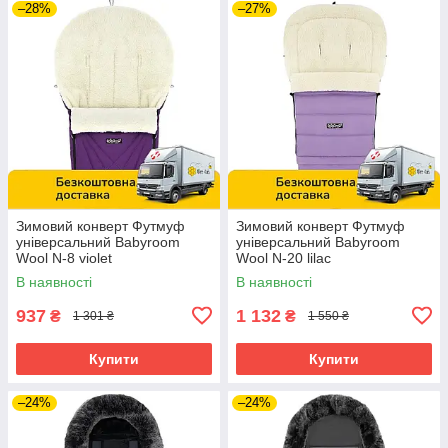
–28%
–27%
Зимовий конверт Футмуф
Зимовий конверт Футмуф
універсальний Babyroom
універсальний Babyroom
Wool N-8 violet
Wool N-20 lilac
В наявності
В наявності
937
1 132
₴
₴
1 301 ₴
1 550 ₴
Купити
Купити
–24%
–24%