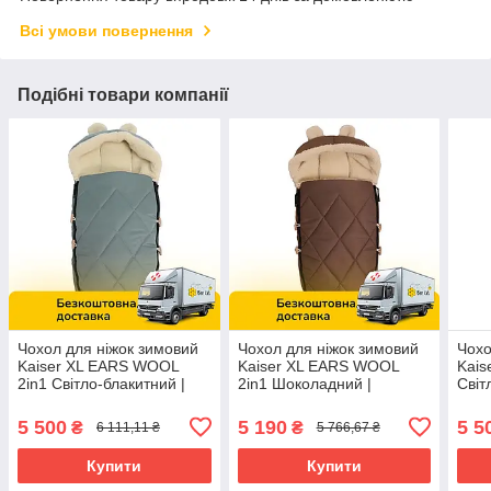
Всі умови повернення
Подібні товари компанії
Чохол для ніжок зимовий
Чохол для ніжок зимовий
Чохо
Kaiser XL EARS WOOL
Kaiser XL EARS WOOL
Kai
2in1 Світло-блакитний |
2in1 Шоколадний |
Світ
Конверт у візок
Конверт у візок
у віз
5 500
5 190
5 5
₴
₴
6 111,11 ₴
5 766,67 ₴
Купити
Купити