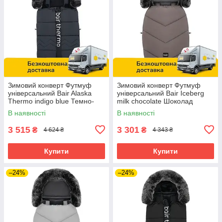
Зимовий конверт Футмуф
Зимовий конверт Футмуф
універсальний Bair Alaska
універсальний Bair Iceberg
Thermo indigo blue Темно-
milk chocolate Шоколад
синій
В наявності
В наявності
3 515
3 301
₴
₴
4 624 ₴
4 343 ₴
Купити
Купити
–24%
–24%