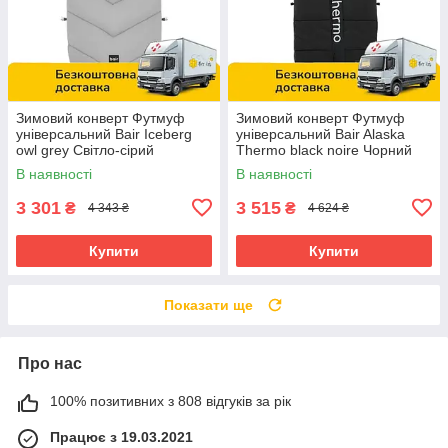
Зимовий конверт Футмуф
Зимовий конверт Футмуф
універсальний Bair Iceberg
універсальний Bair Alaska
owl grey Світло-сірий
Thermo black noire Чорний
В наявності
В наявності
3 301
3 515
₴
₴
4 343 ₴
4 624 ₴
Купити
Купити
Показати ще
Про нас
100% позитивних з 808 відгуків за рік
Працює з 19.03.2021