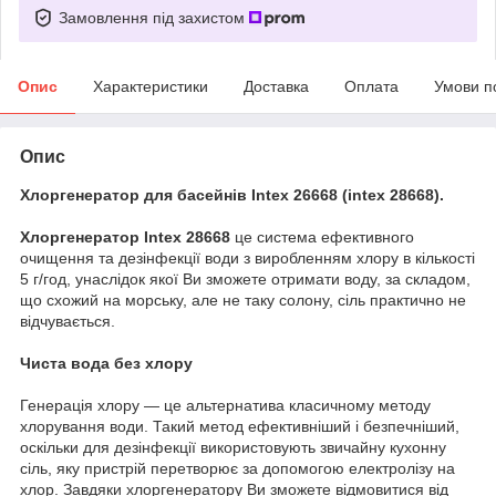
Замовлення під захистом
Опис
Характеристики
Доставка
Оплата
Умови п
Опис
Хлоргенератор для басейнів Intex 26668 (intex 28668).
Хлоргенератор Intex 28668
це система ефективного
очищення та дезінфекції води з виробленням хлору в кількості
5 г/год, унаслідок якої Ви зможете отримати воду, за складом,
що схожий на морську, але не таку солону, сіль практично не
відчувається.
Чиста вода без хлору
Генерація хлору — це альтернатива класичному методу
хлорування води. Такий метод ефективніший і безпечніший,
оскільки для дезінфекції використовують звичайну кухонну
сіль, яку пристрій перетворює за допомогою електролізу на
хлор. Завдяки хлоргенератору Ви зможете відмовитися від