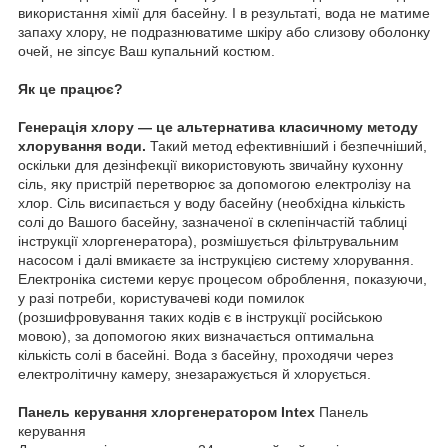
використання хімії для басейну. І в результаті, вода не матиме
запаху хлору, не подразнюватиме шкіру або слизову оболонку
очей, не зіпсує Ваш купальний костюм.
Як це працює?
Генерація хлору — це альтернатива класичному методу
хлорування води.
Такий метод ефективніший і безпечніший,
оскільки для дезінфекції використовують звичайну кухонну
сіль, яку пристрій перетворює за допомогою електролізу на
хлор. Сіль висипається у воду басейну (необхідна кількість
солі до Вашого басейну, зазначеної в склепінчастій таблиці
інструкції хлоргенератора), розмішується фільтрувальним
насосом і далі вмикаєте за інструкцією систему хлорування.
Електроніка системи керує процесом оброблення, показуючи,
у разі потреби, користувачеві коди помилок
(розшифровування таких кодів є в інструкції російською
мовою), за допомогою яких визначається оптимальна
кількість солі в басейні. Вода з басейну, проходячи через
електролітичну камеру, знезаражується й хлорується.
Панель керування хлоргенератором Intex
Панель
керування