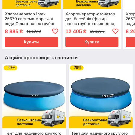
Хлоргенератор Intex
Хлоргенератор-озонатор
Хлор
26670 система морської
для басейнів (фільтр-
2667
води Фільтр-насос грубої
насос грубого очищення,
води
очистки води
система солоної води)
очис
8 885
12 405
8 2
₴
₴
11 107 ₴
15 129 ₴
Intex 26690
Купити
Купити
Акційні пропозиції та новинки
–29%
–28%
Тент для надувного круглого
Тент для надувного круглого