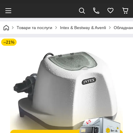
Товари та послуги
Intex & Bestway & Avenli
Обладнанн
–21%