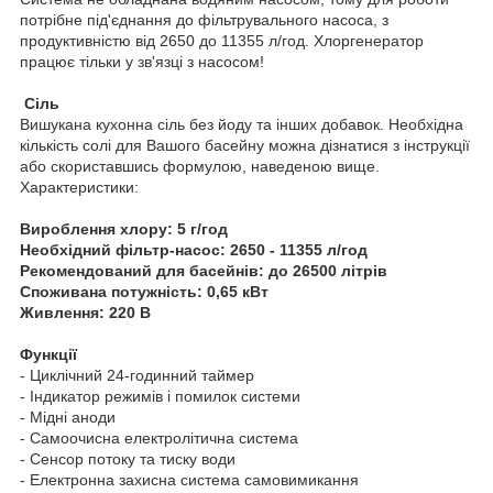
потрібне під'єднання до фільтрувального насоса, з
продуктивністю від 2650 до 11355 л/год. Хлоргенератор
працює тільки у зв'язці з насосом!
Сіль
Вишукана кухонна сіль без йоду та інших добавок. Необхідна
кількість солі для Вашого басейну можна дізнатися з інструкції
або скориставшись формулою, наведеною вище.
Характеристики:
Вироблення хлору: 5 г/год
Необхідний фільтр-насос: 2650 - 11355 л/год
Рекомендований для басейнів: до 26500 літрів
Споживана потужність: 0,65 кВт
Живлення: 220 В
Функції
- Циклічний 24-годинний таймер
- Індикатор режимів і помилок системи
- Мідні аноди
- Самоочисна електролітична система
- Сенсор потоку та тиску води
- Електронна захисна система самовимикання