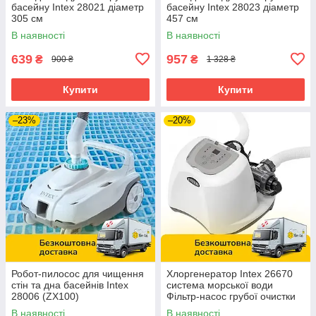
басейну Intex 28021 діаметр
басейну Intex 28023 діаметр
305 см
457 см
В наявності
В наявності
639
957
₴
₴
900 ₴
1 328 ₴
Купити
Купити
–23%
–20%
Робот-пилосос для чищення
Хлоргенератор Intex 26670
стін та дна басейнів Intex
система морської води
28006 (ZX100)
Фільтр-насос грубої очистки
води
В наявності
В наявності