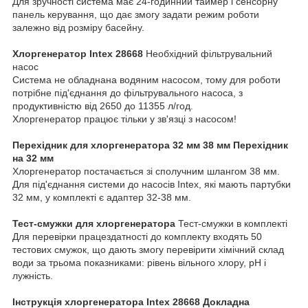
Для зручності система має 24-годинний таймер і сенсорну
панель керування, що дає змогу задати режим роботи
залежно від розміру басейну.
Хлоргенератор Intex 28668
Необхідний фільтрувальний
насос
Система не обладнана водяним насосом, тому для роботи
потрібне під'єднання до фільтрувального насоса, з
продуктивністю від 2650 до 11355 л/год.
Хлоргенератор працює тільки у зв'язці з насосом!
Перехідник для хлоргенератора 32 мм 38 мм Перехідник
на 32 мм
Хлоргенератор постачається зі сполучним шлангом 38 мм.
Для під'єднання системи до насосів Intex, які мають партубки
32 мм, у комплекті є адаптер 32-38 мм.
Тест-смужки для хлоргенератора
Тест-смужки в комплекті
Для перевірки працездатності до комплекту входять 50
тестових смужок, що дають змогу перевірити хімічний склад
води за трьома показниками: рівень вільного хлору, pH і
лужність.
Інструкція хлоргенератора Intex 28668 Докладна