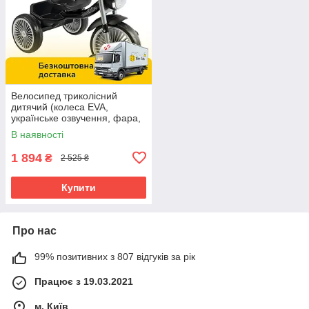
Велосипед триколісний
дитячий (колеса EVA,
українське озвучення, фара,
кошик) Best Trike BS-67800
В наявності
Чорний
1 894
₴
2 525 ₴
Купити
Про нас
99% позитивних з 807 відгуків за рік
Працює з 19.03.2021
м. Київ