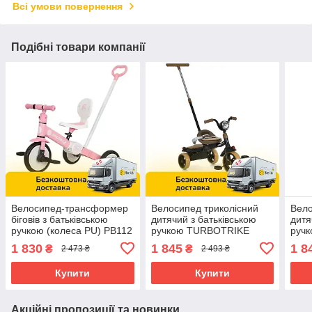
Всі умови повернення
Подібні товари компанії
Велосипед-трансформер
Велосипед триколісний
Вело
біговів з батьківською
дитячий з батьківською
дитя
ручкою (колеса PU) PB112
ручкою TURBOTRIKE
руч
Рожевий
(колеса EVA, музика,
(кол
1 830
1 845
1 8
₴
₴
2 473 ₴
2 493 ₴
світло) MT 1037-1 Black
світ
Чорний
Беж
Купити
Купити
Акційні пропозиції та новинки