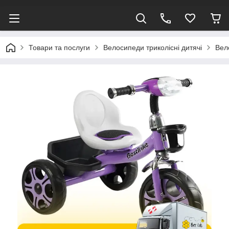
Товари та послуги
Велосипеди триколісні дитячі
Вел