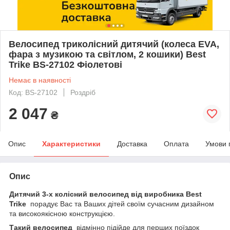
Велосипед триколісний дитячий (колеса EVA,
фара з музикою та світлом, 2 кошики) Best
Trike BS-27102 Фіолетові
Немає в наявності
Код: BS-27102
Роздріб
2 047
₴
Опис
Характеристики
Доставка
Оплата
Умови 
Опис
Дитячий 3-х колісний велосипед від виробника Best
Trike
порадує Вас та Ваших дітей своїм сучасним дизайном
та високоякісною конструкцією.
Такий велосипед
відмінно підійде для перших поїздок