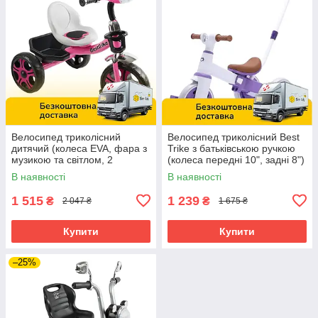
Велосипед триколісний
Велосипед триколісний Best
дитячий (колеса EVA, фара з
Trike з батьківською ручкою
музикою та світлом, 2
(колеса передні 10", задні 8")
кошики) Best Trike BS-22603
LB-10571 Фіолетовий
В наявності
В наявності
Рожевий
1 515
1 239
₴
₴
2 047 ₴
1 675 ₴
Купити
Купити
–25%