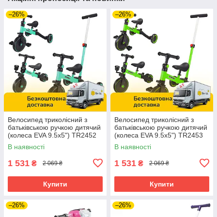
–26%
–26%
Велосипед триколісний з
Велосипед триколісний з
батьківською ручкою дитячий
батьківською ручкою дитячий
(колеса EVA 9.5x5") TR2452
(колеса EVA 9.5x5") TR2453
Бірюзовий
Салатовий
В наявності
В наявності
1 531
1 531
₴
₴
2 069 ₴
2 069 ₴
Купити
Купити
–26%
–26%