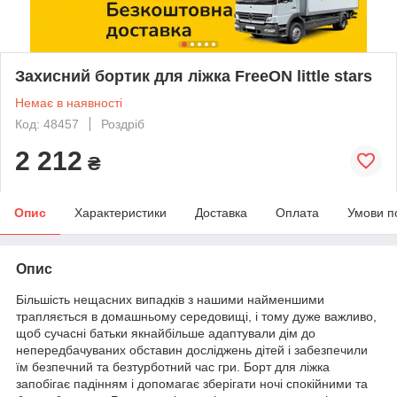
Захисний бортик для ліжка FreeON little stars
Немає в наявності
Код: 48457
Роздріб
2 212
₴
Опис
Характеристики
Доставка
Оплата
Умови п
Опис
Більшість нещасних випадків з нашими найменшими
трапляється в домашньому середовищі, і тому дуже важливо,
щоб сучасні батьки якнайбільше адаптували дім до
непередбачуваних обставин досліджень дітей і забезпечили
їм безпечний та безтурботний час гри. Борт для ліжка
запобігає падінням і допомагає зберігати ночі спокійними та