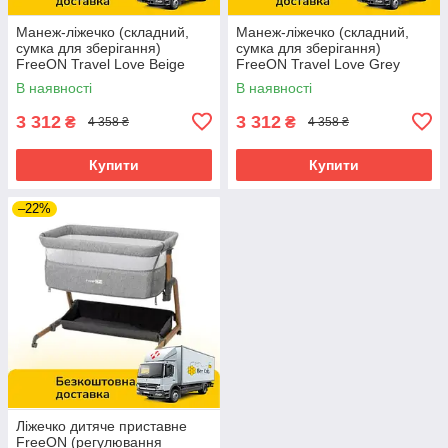
Манеж-ліжечко (складний,
Манеж-ліжечко (складний,
сумка для зберігання)
сумка для зберігання)
FreeON Travel Love Beige
FreeON Travel Love Grey
44299 Бежевий
44305 Сірий
В наявності
В наявності
3 312
3 312
₴
₴
4 358 ₴
4 358 ₴
Купити
Купити
–22%
Ліжечко дитяче приставне
FreeON (регулювання