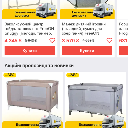
Заколисуючий центр
Манеж дитячий ігровий
Горщ
гойдалка-шезлонг FreeON
(складний, сумка для
хлоп
Snuggy (мелодії, таймер,
зберігання) FreeON
Frog
5 швидкостей) Stars light
HEXAGON Grey 44459
4 345
3 570
631
₴
₴
5 643 ₴
4 698 ₴
grey Сірий
Сірий
Купити
Купити
Акційні пропозиції та новинки
–24%
–24%