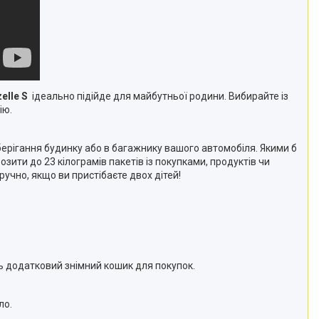
elle S
ідеально підійде для майбутньої родини. Вибирайте із
ію.
берігання будинку або в багажнику вашого автомобіля. Якими б
ити до 23 кілограмів пакетів із покупками, продуктів чи
учно, якщо ви пристібаєте двох дітей!
ь додатковий знімний кошик для покупок.
ло.