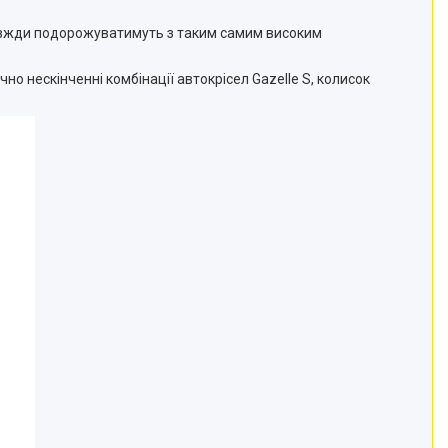
 завжди подорожуватимуть з таким самим високим
о нескінченні комбінації автокрісел Gazelle S, колисок