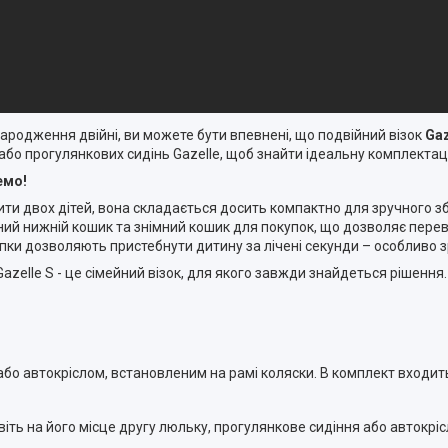
народження двійні, ви можете бути впевнені, що подвійний візок
Gaz
або прогулянкових сидінь Gazelle, щоб знайти ідеальну комплектац
емо!
ити двох дітей, вона складається досить компактно для зручного з
ий нижній кошик та знімний кошик для покупок, що дозволяє перевоз
ки дозволяють пристебнути дитину за лічені секунди – особливо зр
lle S - це сімейний візок, для якого завжди знайдеться рішення.
або автокріслом, встановленим на рамі коляски. В комплект входит
овіть на його місце другу люльку, прогулянкове сидіння або автокріс