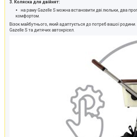
3. Коляска для двійнят:
на раму Gazelle S можна встановити дві люльки, два пр
комфортом.
Візок майбутнього, який адаптується до потреб вашої родини.
Gazelle S та дитячих автокрісел.