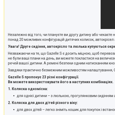
Незалежно від того, чи плануєте ви другу дитину або чекаєте 
понад 20 можливих конфігурацій дитячих колисок, автокрісел 
Увага! Друге сидіння, автокрісло та люлька купуються окр
Незважаючи на те, що Gazelle S є досить міцною, щоб перевоз
не були ваші плани на день, ви можете покластися на величезн
речей вашої дитини. А ремені безпеки одним натисканням кноп
Завдяки практично безмежним можливостям налаштування, Gaze
Gazelle S пропонує 23 різні конфігурації.
Ви можете використовувати його в наступних комбінаціях.
1. Коляска одномісна:
для однієї дитини – з люлькою, прогулянковим сидінням 
2. Коляска для двох дітей різного віку:
для двох дітей – легко зніміть кошик для покупок і встан