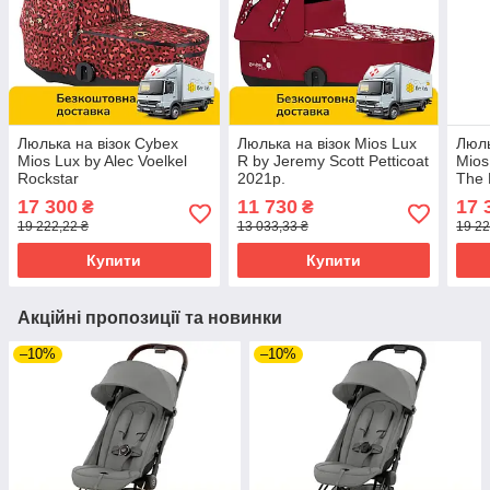
Люлька на візок Cybex
Люлька на візок Mios Lux
Люль
Mios Lux by Alec Voelkel
R by Jeremy Scott Petticoat
Mios
Rockstar
2021р.
The 
17 300
11 730
17 
₴
₴
19 222,22 ₴
13 033,33 ₴
19 22
Купити
Купити
Акційні пропозиції та новинки
–10%
–10%