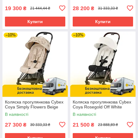
19 300
28 200
₴
₴
21 444,44 ₴
31 333,33 ₴
Купити
Купити
–10%
–10%
Коляска прогулянкова Cybex
Коляска прогулянкова Cybex
Coya Simply Flowers Beige
Coya Rosegold Off White
В наявності
В наявності
27 300
21 500
₴
₴
30 333,33 ₴
23 888,89 ₴
Купити
Купити