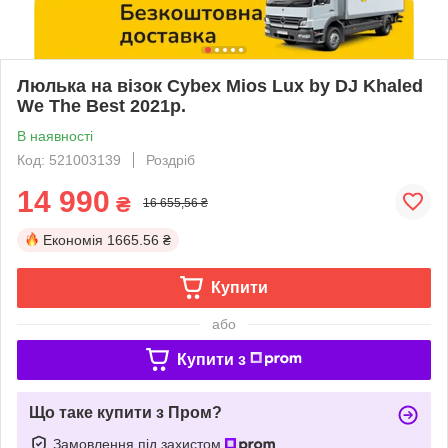
Люлька на візок Cybex Mios Lux by DJ Khaled
We The Best 2021р.
В наявності
Код: 521003139
Роздріб
14 990
₴
16 655,56 ₴
Економія
1665.56 ₴
Купити
або
Купити з
Що таке купити з Пром?
Замовлення під захистом