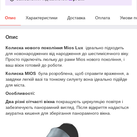
Опис
Характеристики
Доставка
Оплата
Умови п
Опис
Колиска нового покоління Mios Lux
ідеально підходить
для новонароджених від народження до шестимісячного віку.
Просто підключіть люльку до рами Mios нового покоління, і
ваш візок готовий до роботи.
Колиска MIOS
була розроблена, щоб справити враження, а
завдяки легкій вазі та тонкому силуету вона ідеально підійде
для міста.
Особливості:
Два різні сітчасті вікна
покращують циркуляцію повітря і
забезпечують панорамний вигляд. Після відкриття надається
акуратна кишеня для зберігання панорамного вікна.