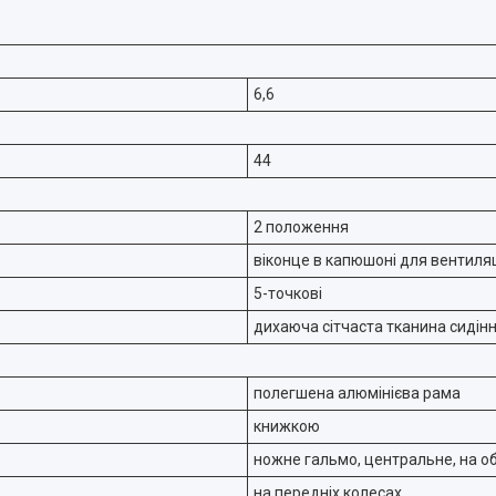
6,6
44
2 положення
віконце в капюшоні для вентиляц
5-точкові
дихаюча сітчаста тканина сидін
полегшена алюмінієва рама
книжкою
ножне гальмо, центральне, на о
на передніх колесах