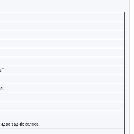
ії
ня
бидва задніх колеса