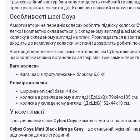
Трьохсекційний каптур біля коляски досить глибокий і розкла
провітрювання в спекотні дні. Капюшон пошитий із захисної т
Особливості шасі Coya
Амортизатори на передніх колесах роблять підвіску коляски
C
легко і компактно складається, у складеному вигляді шасі мо
коляску в складеному вигляді на плечі. Розкладається візок т
входить до комплекту коляски, місткий і дозволить робити по
Все вищеперелічене плюс якісні матеріали, які Cybex використ
шасі коляски можна встановити автокрісло, тим самим перет
Вага коляски
:
вага шасі з прогулянковим блоком: 6,6 кг.
Розміри коляски:
ширина колісної бази: 44 см;
коляска в розкладеному вигляді (ДxШxВ): 79x44x105 см;
коляска у складеному вигляді (ДxШxВ): 52x44x18 см.
У комплекті
Прогулянковий візок
Cybex Coya
комплектується: шасі з колес
Cybex Coya Matt Black Mirage Grey
- це стильний, якісний і н
відпочинок для всієї родини!