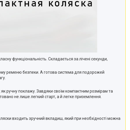
асну функціональність. Складається за лічені секунди,
ному ременю безпеки. А готова система для подорожей
гу.
к як ручну поклажу. Завдяки своїм компактним розмірам та
овано не лише легкий старт, а й легке приземлення.
коляски входить зручний вкладиш, який при необхідності можна