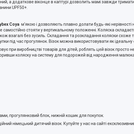
дний, а додаткове віконце в каптурі дозволить мамі завжди трима
канини UPF50+.
ybex Coya
м'якою і дозволяють плавно долати будь-які нерівності
же самостійно стояти у вертикальному положенні. Коляска складає
акож взагалі без зусиль. Складання та розкладання коляски схоже та
купки під час прогулянок. Візок можна використовувати як ідеальн
овує при виробництві товарів для дітей, роблять цей візок просто 
воривши коляску на систему для подорожей від народження малюка
ами, прогулянковий блок, нижній кошик для покупок.
адійний німецький дитячий візок. Купуйте у нас на сайті ексклюзивн