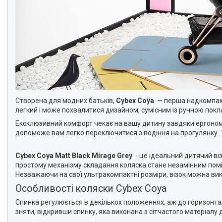
Створена для модних батьків,
Cybex Coÿa
— перша надкомпактн
легкий і може похвалитися дизайном, сумісним із ручною пок
Ексклюзивний комфорт чекає на вашу дитину завдяки ергономі
допоможе вам легко переключитися з водіння на прогулянку. 
Cybex Coya Matt Black Mirage Grey
- це ідеальний дитячий ві
простому механізму складання коляска стане незамінним пом
Незважаючи на свої ультракомпактні розміри, візок можна вик
Особливості коляски Cybex Coya
Спинка регулюється в декількох положеннях, аж до горизонтал
зняти, відкривши спинку, яка виконана з сітчастого матеріалу 