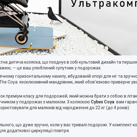
а дитяча коляска, що поєднує в собі культовий дизайн та першокл
лажею, — це ваш улюблений супутник у подорожах.
чному горизонтальному нахилу, вбудованій опорі для ніг та зруч
The Coya: ексклюзивний мандрівник, який обов'язково приверне ува
зок преміум класу для подорожей, який можна брати з собою в літа
ічником у подорожах з малюком. З коляскою
Cybex Coya
вам гарант
ористовувати для малюків від народження до 22 кг (до 4 років).
ьного, що дуже зручно, коли у вас тривалі подорожі. У комплект 
для додаткової циркуляції повітря.