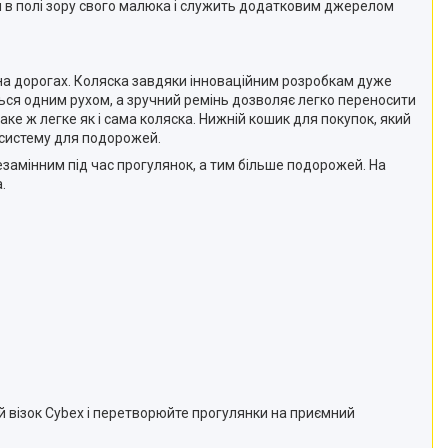
ти в полі зору свого малюка і служить додатковим джерелом
 на дорогах. Коляска завдяки інноваційним розробкам дуже
ться одним рухом, а зручний ремінь дозволяє легко переносити
ке ж легке як і сама коляска. Нижній кошик для покупок, який
у систему для подорожей.
незамінним під час прогулянок, а тим більше подорожей. На
.
ий візок Cybex і перетворюйте прогулянки на приємний