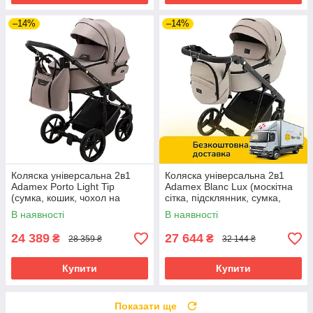
–14%
–14%
Коляска універсальна 2в1
Коляска універсальна 2в1
Adamex Porto Light Tip
Adamex Blanc Lux (москітна
(сумка, кошик, чохол на
сітка, підсклянник, сумка,
ніжки) Бежева
кошик, дощовик) Бежева
В наявності
В наявності
24 389
27 644
₴
₴
28 359 ₴
32 144 ₴
Купити
Купити
Показати ще