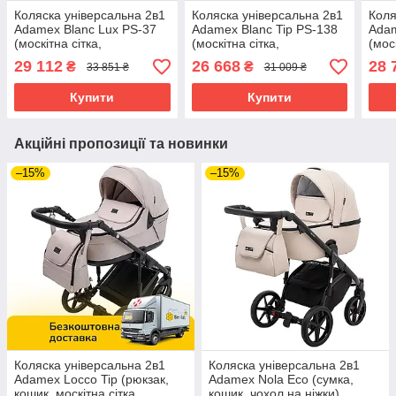
Коляска універсальна 2в1
Коляска універсальна 2в1
Коля
Adamex Blanc Lux PS-37
Adamex Blanc Tip PS-138
Adam
(москітна сітка,
(москітна сітка,
(мос
підсклянник, сумка,
підсклянник, сумка,
підс
29 112
26 668
28 
₴
₴
33 851 ₴
31 009 ₴
дощовик) Чорна
дощовик) Сіра
дощо
Купити
Купити
Акційні пропозиції та новинки
–15%
–15%
Коляска універсальна 2в1
Коляска універсальна 2в1
Adamex Locco Tip (рюкзак,
Adamex Nola Eco (сумка,
кошик, москітна сітка,
кошик, чохол на ніжки)