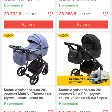
дощовик) Бежева
Бежева
В наявності
В наявності
23 732
23 088
₴
₴
27 920 ₴
27 162 ₴
Купити
Купити
–15%
–15%
Коляска універсальна 2в1
Коляска універсальна 2в1
Adamex Mobi Air Thermo Lux
Adamex Nola PS-1 (сумка,
(сумка, кошик, чохол на
кошик, чохол на ніжки) Чорна
ніжки) Синя
В наявності
В наявності