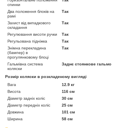
Горизонтальне положення
Так
спинки
Два положення блоків на
Так
рамі
Захист від випадкового
Так
складання
Регулювання висоти ручки
Так
Регульована підніжка
Так
Знімна перекладина
Так
(бампер) в
прогулянковому блоці
Гальмівна система
Заднє стоянкове гальмо
коляски
Розмір коляски в розкладеному вигляді
Вага
12.9 кг
Висота
116 см
Діаметр задніх коліс
30 см
Діаметр передніх коліс
25 см
Довжина
101 см
Ширина
58 см