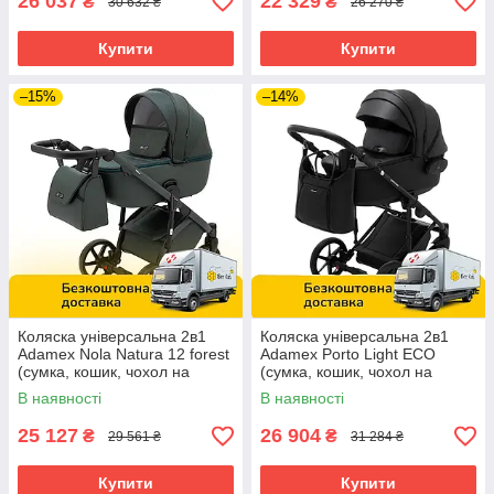
26 037
22 329
₴
₴
30 632 ₴
26 270 ₴
Купити
Купити
–15%
–14%
Коляска універсальна 2в1
Коляска універсальна 2в1
Adamex Nola Natura 12 forest
Adamex Porto Light ECO
(сумка, кошик, чохол на
(сумка, кошик, чохол на
ніжки) Зелена
ніжки) Чорна
В наявності
В наявності
25 127
26 904
₴
₴
29 561 ₴
31 284 ₴
Купити
Купити