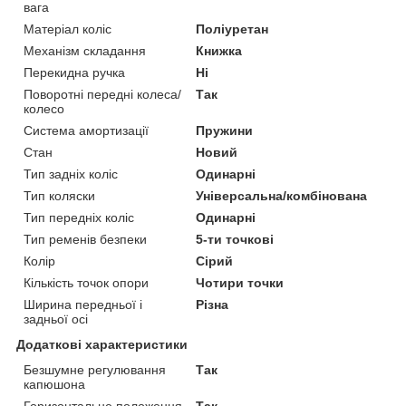
вага
Матеріал коліс
Поліуретан
Механізм складання
Книжка
Перекидна ручка
Ні
Поворотні передні колеса/
Так
колесо
Система амортизації
Пружини
Стан
Новий
Тип задніх коліс
Одинарні
Тип коляски
Універсальна/комбінована
Тип передніх коліс
Одинарні
Тип ременів безпеки
5-ти точкові
Колір
Сірий
Кількість точок опори
Чотири точки
Ширина передньої і
Різна
задньої осі
Додаткові характеристики
Безшумне регулювання
Так
капюшона