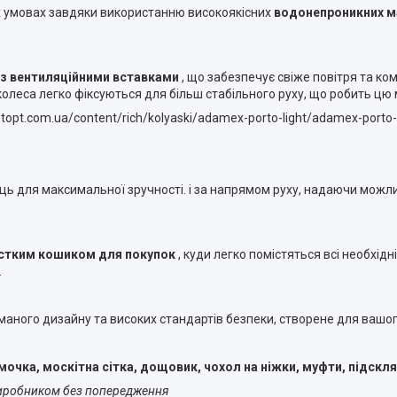
х умовах завдяки використанню високоякісних
водонепроникних м
з вентиляційними вставками
, що забезпечує свіже повітря та ком
і колеса легко фіксуються для більш стабільного руху, що робить 
etopt.com.ua/content/rich/kolyaski/adamex-porto-light/adamex-porto-l
ць для максимальної зручності. і за напрямом руху, надаючи можли
стким кошиком для покупок
, куди легко помістяться всі необхід
.
маного дизайну та високих стандартів безпеки, створене для вашо
чка, москітна сітка, дощовик, чохол на ніжки, муфти, підскля
виробником без попередження