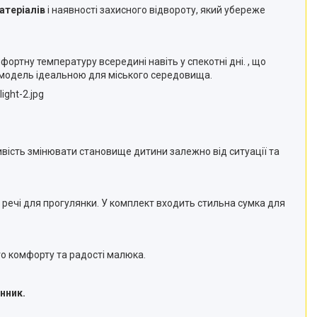
атеріалів
і наявності захисного відвороту, який убереже
фортну температуру всередині навіть у спекотні дні. , що
цю модель ідеальною для міського середовища.
ight-2.jpg
вість змінювати становище дитини залежно від ситуації та
ні речі для прогулянки. У комплект входить стильна сумка для
го комфорту та радості малюка.
нник.