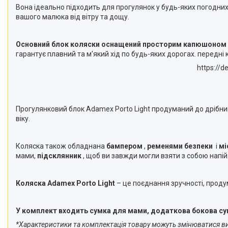
Вона ідеально підходить для прогулянок у будь-яких погодни
вашого малюка від вітру та дощу.
Основний блок коляски оснащений просторим капюшоном 
гарантує плавний та м'який хід по будь-яких дорогах. передн
https://d
Прогулянковий блок Adamex Porto Light продуманий до дрібни
віку.
Коляска також обладнана
бампером
,
ременями безпеки
і
мі
мами,
підсклянник
, щоб ви завжди могли взяти з собою напій
Коляска Adamex Porto Light
– це поєднання зручності, проду
У комплект входить сумка для мами, додаткова бокова сумо
*Характеристики та комплектація товару можуть змінюватися 