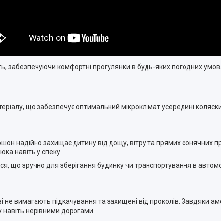
ть, забезпечуючи комфортні прогулянки в будь-яких погодних умов
еріалу, що забезпечує оптимальний мікроклімат усередині коляски.
он надійно захищає дитину від дощу, вітру та прямих сонячних п
ка навіть у спеку.
я, що зручно для зберігання будинку чи транспортування в автомо
ові не вимагають підкачування та захищені від проколів. Завдяки а
у навіть нерівними дорогами.