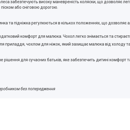
леса забезпечують високу маневреність коляски, що дозволяє лег
 піском або сніговою дорогою.
нка та підніжка регулюються в кількох положеннях, що дозволяє ад
атковий комфорт для малюка. Чохол легко знімається та стираєтьс
 приладдя, чохлом для ніжок, який захищає малюка від холоду та в
 рішення для сучасних батьків, яке забезпечить дитині комфорт та
виробником без попередження