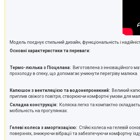
Модель поєднує стильний дизайн, функціональність і надійніс
Основні характеристики та переваги:
Термо-люлька з Піоцелана:
Виготовлена з інноваційного мат
прохолоду в спеку, що допомагає уникнути перегріву малюка.
Капюшон з вентиляцією та водонепроникний:
Великий капюш
приплив свіжого повітря, створюючи комфортні умови для малю
Складна конструкція:
Коляска легко та компактно складаєтьс
мобільність на прогулянках.
Гелеві колеса з амортизацією:
Стійкі колеса на гелевій осн
поверхнях, знижуючи вібрації та забезпечуючи комфортну їзд