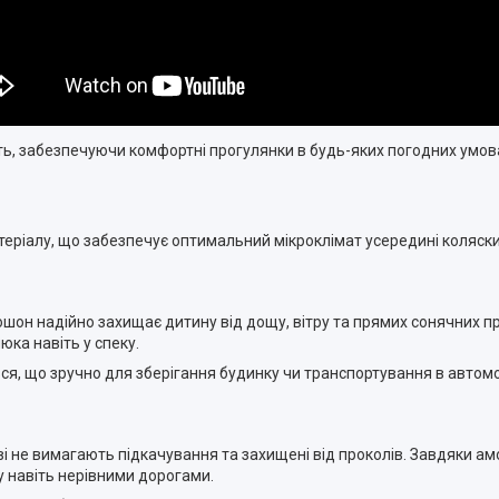
ть, забезпечуючи комфортні прогулянки в будь-яких погодних умов
еріалу, що забезпечує оптимальний мікроклімат усередині коляски.
он надійно захищає дитину від дощу, вітру та прямих сонячних п
ка навіть у спеку.
я, що зручно для зберігання будинку чи транспортування в автомо
ові не вимагають підкачування та захищені від проколів. Завдяки а
у навіть нерівними дорогами.