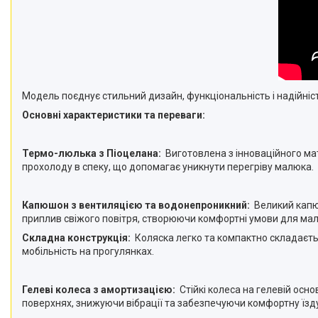
Модель поєднує стильний дизайн, функціональність і надійніс
Основні характеристики та переваги:
Термо-люлька з Піоцелана:
Виготовлена з інноваційного мат
прохолоду в спеку, що допомагає уникнути перегріву малюка.
Капюшон з вентиляцією та водонепроникний:
Великий капюш
приплив свіжого повітря, створюючи комфортні умови для малю
Складна конструкція:
Коляска легко та компактно складаєтьс
мобільність на прогулянках.
Гелеві колеса з амортизацією:
Стійкі колеса на гелевій осн
поверхнях, знижуючи вібрації та забезпечуючи комфортну їзд