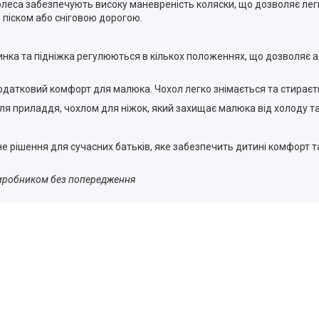
леса забезпечують високу маневреність коляски, що дозволяє лег
 піском або сніговою дорогою.
нка та підніжка регулюються в кількох положеннях, що дозволяє ад
атковий комфорт для малюка. Чохол легко знімається та стираєтьс
 приладдя, чохлом для ніжок, який захищає малюка від холоду та в
 рішення для сучасних батьків, яке забезпечить дитині комфорт та
виробником без попередження