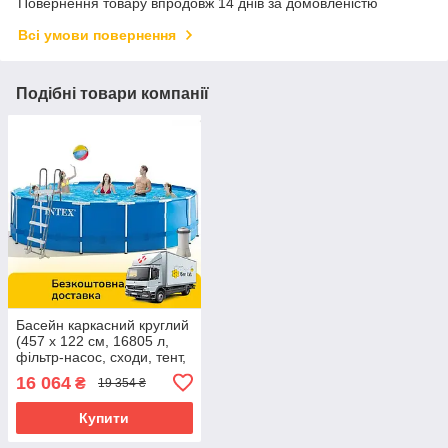
Повернення товару впродовж 14 днів за домовленістю
Всі умови повернення
Подібні товари компанії
Басейн каркасний круглий
(457 x 122 см, 16805 л,
фільтр-насос, сходи, тент,
підстилка) Intex 28242
16 064
₴
19 354 ₴
Синій
Купити