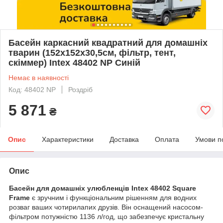
Басейн каркасний квадратний для домашніх
тварин (152x152x30,5см, фільтр, тент,
скіммер) Intex 48402 NP Синій
Немає в наявності
Код: 48402 NP
Роздріб
5 871
₴
Опис
Характеристики
Доставка
Оплата
Умови п
Опис
Басейн для домашніх улюбленців Intex 48402 Square
Frame
є зручним і функціональним рішенням для водних
розваг ваших чотирилапих друзів. Він оснащений насосом-
фільтром потужністю 1136 л/год, що забезпечує кристальну