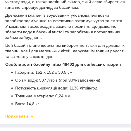
чистоту води, а також настінний скімер, який легко збирається
і значно спрощує догляд за басейном.
Дренажний клапан із вбудованим уловлювачем вовни
запобігає засміченню та ефективно затримує хутро та сміття.
У комплект також входить захисне покриття, що дозволяє
зберегти воду в басейні чистої та запобігання потраплянню
зайвих забруднень.
Цей басейн стане ідеальним вибором не тільки для домашніх
тварин, але і для маленьких дітей, даруючи їм години радості
та свіжості у спекотні дні.
Особливості басейну Intex 48402 для свійських тварин
Габарити: 152 x 152 x 30,5 см
Об'єм води: 537 літрів (при 90% заповненні)
Потужність циркуляції води: 1136 літрів/год.
Товщина матеріалу: 0,24 мм
Вага: 14,8 кг
Приховати