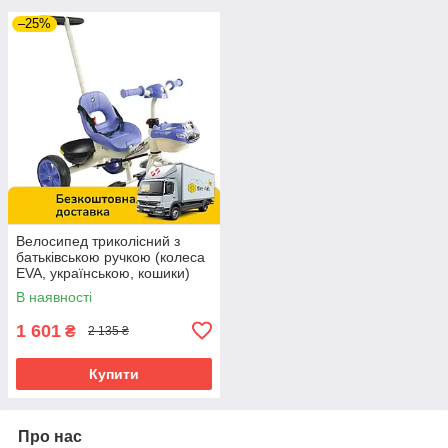
–25%
Велосипед триколісний з
батьківською ручкою (колеса
EVA, українською, кошики)
Best Trike BS-70362 Фіолет
В наявності
1 601
₴
2 135 ₴
Купити
Про нас