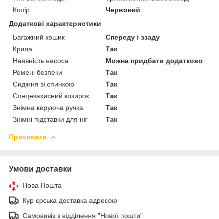
Колір
Червоний
Додаткові характеристики
Багажний кошик
Спереду і ззаду
Крила
Так
Наявність насоса
Можна придбати додатково
Ремені безпеки
Так
Сидіння зі спинкою
Так
Сонцезахисний козирок
Так
Знімна керуюча ручка
Так
Знімні підставки для ніг
Так
Приховати
Умови доставки
Нова Пошта
Кур єрська доставка адресою
Самовивіз з відділення "Нової пошти"