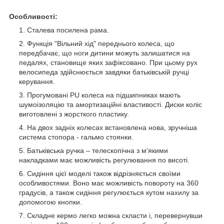
Особливості:
Сталева посилена рама.
Функція "Вільний хід" переднього колеса, що
передбачає, що ноги дитини можуть залишатися на
педалях, становище яких зафіксовано. При цьому рух
велосипеда здійснюється завдяки батьківській ручці
керування.
Прогумовані PU колеса на підшипниках мають
шумоізоляцію та амортизаційні властивості. Диски коліс
виготовлені з жорсткого пластику.
На двох задніх колесах встановлена нова, зручніша
система стопора - гальмо стоянки.
Батьківська ручка – телескопічна з м'якими
накладками має можливість регулювання по висоті.
Сидіння цієї моделі також відрізняється своїми
особливостями. Воно має можливість повороту на 360
градусів, а також сидіння регулюється кутом нахилу за
допомогою кнопки.
Складне кермо легко можна скласти і, перевернувши