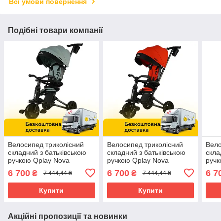
Всі умови повернення
Подібні товари компанії
Велосипед триколісний
Велосипед триколісний
Вело
складний з батьківською
складний з батьківською
скла
ручкою Qplay Nova
ручкою Qplay Nova
ручк
(поворотне сидіння, регул.
(поворотне сидіння, регул.
(пов
6 700
6 700
6 7
₴
₴
7 444,44 ₴
7 444,44 ₴
спинка) Gentle Mint
спинка) Orange Sunset
спин
М'ятний
Помаранчевий
Чор
Купити
Купити
Акційні пропозиції та новинки