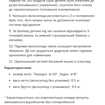
сидіння на 180 градусів (щоб дитина була обличчям до
ручки батьківського управління), опустити його спинку
до горизонтального положення (напівлежачи).
Капюшон велосипеда регулюється у 2-х положеннях.
Крім того, його можна зняти за допомогою кнопкової
системи від'єднання.
За безпеку дитини під час катання відповідають 3-
точковий ремінь та знімний страхувальний бампер з
екошкіри.
Підніжки велосипеда також оснащені механізмом
збирання. До них додаються додаткові знімні підніжки,
призначені для найменших.
Оригінальний місткий багажний кошик із пластику.
Характеристики:
розмір коліс. Переднє: d=10"; Заднє: d=8";
вага нетто (велосипед без упаковки): 8,5 кг.
вага брутто (велосипед з упаковкою): 9,5 кг.
* Характеристики та комплектація товару можуть
змінюватися виробником без попередження