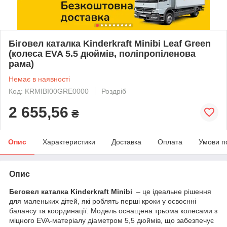
Біговел каталка Kinderkraft Minibi Leaf Green
(колеса EVA 5.5 дюймів, поліпропіленова
рама)
Немає в наявності
Код: KRMIBI00GRE0000
Роздріб
2 655,56
₴
Опис
Характеристики
Доставка
Оплата
Умови п
Опис
Беговел каталка Kinderkraft Minibi
– це ідеальне рішення
для маленьких дітей, які роблять перші кроки у освоєнні
балансу та координації. Модель оснащена трьома колесами з
міцного EVA-матеріалу діаметром 5,5 дюймів, що забезпечує