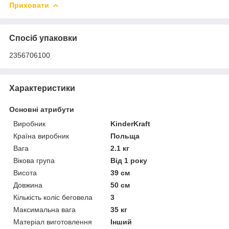
Приховати
Спосіб упаковки
2356706100
Характеристики
Основні атрибути
Виробник
KinderKraft
Країна виробник
Польща
Вага
2.1 кг
Вікова група
Від 1 року
Висота
39 см
Довжина
50 см
Кількість коліс беговела
3
Максимальна вага
35 кг
Матеріал виготовлення
Інший