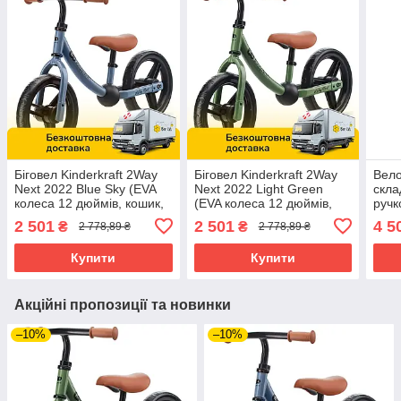
Біговел Kinderkraft 2Way
Біговел Kinderkraft 2Way
Вело
Next 2022 Blue Sky (EVA
Next 2022 Light Green
скла
колеса 12 дюймів, кошик,
(EVA колеса 12 дюймів,
ручк
дзвінок, ключ)
кошик, дзвінок, ключ)
(кол
2 501
2 501
4 5
₴
₴
2 778,89 ₴
2 778,89 ₴
ігра
Купити
Купити
Акційні пропозиції та новинки
–10%
–10%